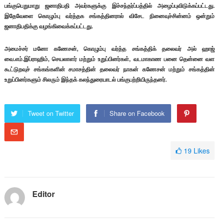
பங்குபெறுமாறு ஜனாதிபதி அவர்களுக்கு இச்சந்தர்ப்பத்தில் அழைப்புவிடுக்கப்பட்டது.
இதேவேளை கொழும்பு வர்த்தக சங்கத்தினரால் விசேட நினைவுச்சின்னம் ஒன்றும்
ஜனாதிபதிக்கு வழங்கிவைக்கப்பட்டது.
அமைச்சர் மனோ கணேசன், கொழும்பு வர்த்த சங்கத்திக் தலைவர் அல் ஹாஜ்
வை.எம்.இப்ராஹிம், செயலாளர் மற்றும் உறுப்பினர்கள், வடமாகாண பனை தென்னை வள
கூட்டுறவுச் சங்கங்களின் சமாசத்தின் தலைவர் நாகன் கணேசன் மற்றும் சங்கத்தின்
உறுப்பினர்களும் சிலரும் இந்தக் கலந்துரையாடல் பங்குபற்றியிருந்தனர்.
Tweet on Twitter
Share on Facebook
19
Likes
Editor