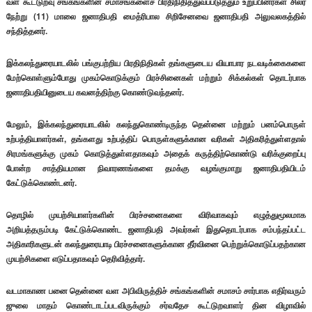
வள கூட்டுறவு சங்கங்களின் சமாசங்களைச் பிரதிநிதித்துவப்படுத்தும் உறுப்பினர்கள் சிலர்
நேற்று (11) மாலை ஜனாதிபதி மைத்ரிபால சிறிசேனவை ஜனாதிபதி அலுவலகத்தில்
சந்தித்தனர்.
இக்கலந்துரையாடலில் பங்குபற்றிய பிரதிநிதிகள் தங்களுடைய வியாபார நடவடிக்கைகளை
மேற்கொள்ளும்போது முகம்கொடுக்கும் பிரச்சினைகள் மற்றும் சிக்கல்கள் தொடர்பாக
ஜனாதிபதியினுடைய கவனத்திற்கு கொண்டுவந்தனர்.
மேலும், இக்கலந்துரையாடலில் கலந்துகொண்டிருந்த தென்னை மற்றும் பனம்பொருள்
உற்பத்தியாளர்கள், தங்களது உற்பத்திப் பொருள்களுக்கான வரிகள் அதிகரித்துள்ளதால்
சிரமங்களுக்கு முகம் கொடுத்துள்ளதாகவும் அதைக் கருத்திற்கொண்டு வரிக்குறைப்பு
போன்ற சாத்தியமான நிவாரணங்களை தமக்கு வழங்குமாறு ஜனாதிபதியிடம்
கேட்டுக்கொண்டனர்.
தொழில் முயற்சியாளர்களின் பிரச்சனைகளை விரிவாகவும் எழுத்துமூலமாக
அறியத்தரும்படி கேட்டுக்கொண்ட ஜனாதிபதி அவர்கள் இதுதொடர்பாக சம்பந்தப்பட்ட
அதிகாரிகளுடன் கலந்துரையாடி பிரச்சனைகளுக்கான தீர்வினை பெற்றுக்கொடுப்பதற்கான
முயற்சிகளை எடுப்பதாகவும் தெரிவித்தார்.
வடமாகாண பனை தென்னை வள அபிவிருத்திச் சங்கங்களின் சமாசம் சார்பாக எதிர்வரும்
ஜுலை மாதம் கொண்டாடப்படவிருக்கும் சர்வதேச கூட்டுறவாளர் தின விழாவில்