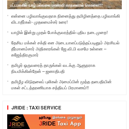
பட்டபகலில் யாழ்.பல்கலை மாணவி காதலனால் கொலை!!!
என்னை பழிவாங்குவதாக நினைத்து தமிழினத்தை பழிவாங்கி
விடாதீர்கள்- முதலமைச்சர் உரை!
யாழில் இன்று முதல் போக்குவரத்தில் புதிய நடைமுறை!
தேசிய மக்கள் சக்தி என அடையாளப்படுத்தப்படினும் அரசியல்
தீர்மானம்சார் அதிகாரங்கள் ஜே.வி.பி வசமே உள்ளன –
கஜேந்திரகுமார்
தமிழர் ஒருவரைத் தாருங்கள் வடக்கு ஆளுநராக
நியமிக்கின்றேன் – ஜனாதிபதி
தமிழீழ விடுதலைப் புலிகள் அமைப்பின் மூத்த தளபதியின்
மகள் சட்டத்தரணியாக சத்தியப் பிரமாணம்!!
JRIDE : TAXI SERVICE