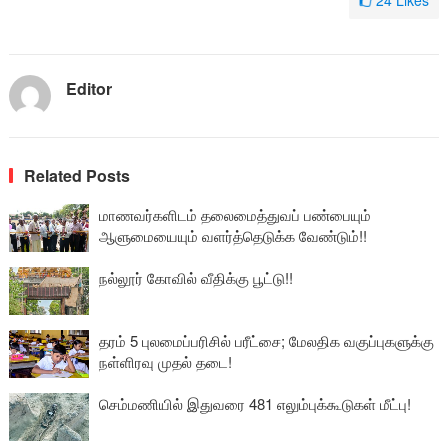
24
Likes
Editor
Related Posts
மாணவர்களிடம் தலைமைத்துவப் பண்பையும்
ஆளுமையையும் வளர்த்தெடுக்க வேண்டும்!!
நல்லூர் கோவில் வீதிக்கு பூட்டு!!
தரம் 5 புலமைப்பரிசில் பரீட்சை; மேலதிக வகுப்புகளுக்கு
நள்ளிரவு முதல் தடை!
செம்மணியில் இதுவரை 481 எலும்புக்கூடுகள் மீட்பு!