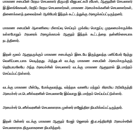
மாகாண சபையின் பிரதம செயலாளர் திருமதி விஜயலட்சுமி ரமேஸ், ஆளுநரின் செயலாளர்
இ.இளங்கோவன், பிரதிப் பிரதம செயலாளர்கள், மாகாண அமைச்சுக்களின் செயலாளர்கள்,
திணைக்களத் தலைவர்கள் ஆகியோர் இந்தக் கூட்டத்துக்கு அழைக்கப்பட்டிருந்தனர்.
மாகாண சபையின் ஆளணியை மீளாய்வு செய்யும் முக்கிய பொறுப்பு முதலமைச்சருக்கே
உள்ளபோதும் அவரைக் அழைக்காமல் ஆளுநர் இந்தக் கூட்டத்தை தன்னிச்சையாக
நடத்தினார்.
இதன் மூலம் ஆளுநருக்கும் மாகாண சபைக்கும் இடையே இருந்துவந்த பனிப்போர் நேற்று
வெளிப்படையாக வெடித்தது. அத்துடன் வடக்கு மாகாண சபையின் அமைச்சருக்குத்
தெரியாமலேயே அந்த அமைச்சின் செயலாளர் வடக்கு மாகாண ஆளுநரால் இடமாற்றம்
செய்யப்பட்டுள்ளார்.
வடக்கு மாகாண மீன்பிடி, போக்குவரத்து, வர்த்தக வாணிப மற்றும் கிராமிய அபிவிருத்தி
அமைச்சர் பா.டெனீஸ்வரனின் செயலாளரே இவ்வாறு இடமாற்றம் செய்யப்பட்டுள்ளார்.
அமைச்சர் டெனீஸ்வரனின் செயலாளராக முன்னர் ராஜேந்திரா நியமிக்கப்பட்டிருந்தார்.
இதன் பின்னர் வடக்கு மாகாண ஆளுநர் மேஜர் ஜெனரல் ஜி.ஏ.சந்திரசிறி அமைச்சரின்
செயலாளராக திருவாகரனை நியமித்தார்.