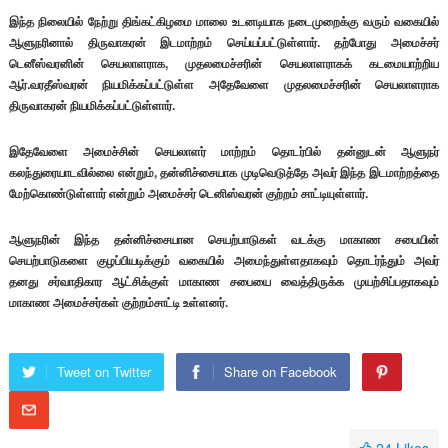
இந்த நிலையில் நேற்று திங்கட்கிழமை மாலை உடனடியாக நடைமுறைக்கு வரும் வகையில்
ஆளுநரினால் திருவாகரன் இடமாற்றம் செய்யப்பட்டுள்ளார். தற்போது அமைச்சர்
டெனீஸ்வரனின் செயலாளராக, முதலமைச்சரின் செயலாளராகக் கடமையாற்றிய
ஆர்.வரதீஸ்வரன் நியமிக்கப்பட்டுள்ள அதேவேளை முதலமைச்சரின் செயலாளராக
திருவாகரன் நியமிக்கப்பட்டுள்ளார்.
இதேவேளை அமைச்சின் செயலாளர் மாற்றம் தொடர்பில் தன்னுடன் ஆளுநர்
கலந்துரையாடவில்லை என்றும், தன்னிச்சையாக முடிவெடுத்தே அவர் இந்த இடமாற்றத்தை
மேற்கொண்டுள்ளார் என்றும் அமைச்சர் டெனிஸ்வரன் குற்றம் சாட்டியுள்ளார்.
ஆளுநரின் இந்த தன்னிச்சையான செயற்பாடுகள் வடக்கு மாகாண சபையின்
செயற்பாடுகளை குழப்பியடிக்கும் வகையில் அமைந்துள்ளதாகவும் தொடர்ந்தும் அவர்
தனது சர்வாதிகார ஆட்சிக்குள் மாகாண சபையை வைத்திருக்க முயற்சிப்பதாகவும்
மாகாண அமைச்சர்கள் குற்றம்சாட்டி உள்ளனர்.
Tweet on Twitter
Share on Facebook