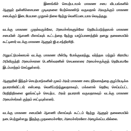
இணங்கிச் செயற்படாமல் மாகாண சபை விடயங்களில்
ஆளுநர் தன்னிச்சையான முடிவுகளை மேற்கொண்டு வருவதால் அவருக்கும் மாகாண
சபைக்கும் இடையேயான முறுகல் நிலை நேற்று வெளிப்படையாக வெடித்தது.
வடக்கு மாகாண முதல்வருக்கோ, அமைச்சர்களுக்கோ தெரியப்படுத்தாமல் மாகாண
சபையின் ஆளணி மீளாய்வுக் கூட்டத்தை நேற்று யாழ்ப்பாணத்தில் தனது தலைமையில்
கூட்டினார் வடக்கு மாகாண ஆளுநர் ஜி.ஏ.சந்திரசிறி.
அதுமட்டுமல்லாமல் வடக்கு மாகாண மீன்பிடி போக்குவரத்து, வர்த்தக மற்றும் கிராமிய
அபிவிருத்தி அமைச்சரான டெனீஸ்வரனின் செயலாளரை அமைச்சருக்குத் தெரியாமலே
இடம்மாற்றம் செய்துள்ளார்.
ஆளுநரின் இந்தச் செயற்பாடுகளின் மூலம் அவர் மாகாண சபை நிர்வாகத்தை குழப்பியடிக்க
தயாராகிவிட்டார் என்பதை வெளிப்படுத்துவதாகவும், மக்களால் தெரிவு செய்யப்பட்ட
பிரதிநிதிகளை ஓரங்கட்டிச் செயற்பட அவர் தயாராகி வருவதாகவும் வடக்கு மாகாண
அமைச்சர்கள் குற்றம் சாட்டியுள்ளனர்.
வடக்கு மாகாண சபையின் ஆளணி மீளாய்வுக் கூட்டம் நேற்று ஆளுநர் தலைமையில்
நடைபெற்றுள்ளது. இதற்கு முதலமைச்சரோ, அமைச்சர்களோ அழைக்கப்படவில்லை.