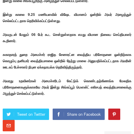
இன்று காலை சிங்கப்பூரிற்கு அழைத்துச் செல்லப்பட்டுள்ளார்.
இன்று காலை 9.25 மணியளவில் விஷேட விமானம் ஒன்றில் அவர் அழைத்துச்
செல்லப்பட்டதாக தெரிவிக்கப்பட்டுள்ளது.
அவருடன் மேலும் 06 பேர் கூட சென்றுள்ளதாக எமது விமான நிலைய செய்தியாளர்
கூறினார்.
சுகாதாரத் துறை அமைச்சர் ராஜித சேனாரட்ன வைத்திய பரிசோதனை ஒன்றிற்காக
கொழும்பு தனியார் வைத்தியசாலை ஒன்றில் நேற்று மாலை அனுமதிக்கப்பட்டதாக அவரின்
ஊடகப் பேச்சாளர் நிபுன ஏக்கநாயக்க தெரிவித்திருந்தார்.
அவரது உறவினர்கள் அமைச்சரிடம் கேட்டுக் கொண்டதற்கிணங்க மேலதிக
பரிசோதனைகளுக்காகவே அவர் இன்று சிங்கப்பூர் மெளன்ட் எலிசபத் வைத்தியசாலைக்கு
அழத்துச் செல்லப்பட்டுள்ளார்.
Tweet on Twitter
Share on Facebook