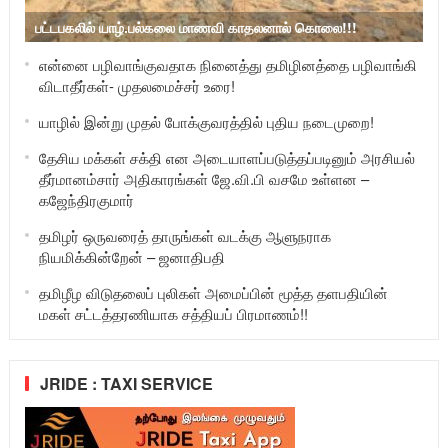
பட்டபகலில் யாழ்.பல்கலை மாணவி காதலனால் கொலை!!!
என்னை பழிவாங்குவதாக நினைத்து தமிழினத்தை பழிவாங்கி
விடாதீர்கள்- முதலமைச்சர் உரை!
யாழில் இன்று முதல் போக்குவரத்தில் புதிய நடைமுறை!
தேசிய மக்கள் சக்தி என அடையாளப்படுத்தப்படினும் அரசியல்
தீர்மானம்சார் அதிகாரங்கள் ஜே.வி.பி வசமே உள்ளன –
கஜேந்திரகுமார்
தமிழர் ஒருவரைத் தாருங்கள் வடக்கு ஆளுநராக
நியமிக்கின்றேன் – ஜனாதிபதி
தமிழீழ விடுதலைப் புலிகள் அமைப்பின் மூத்த தளபதியின்
மகள் சட்டத்தரணியாக சத்தியப் பிரமாணம்!!
JRIDE : TAXI SERVICE