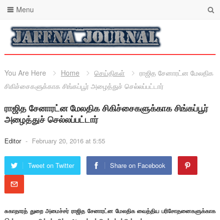
Menu
You Are Here
Home
செய்திகள்
ராஜித சேனாரட்ன மேலதிக
சிகிச்சைகளுக்காக சிங்கப்பூர் அழைத்துச் செல்லப்பட்டார்
ராஜித சேனாரட்ன மேலதிக சிகிச்சைகளுக்காக சிங்கப்பூர்
அழைத்துச் செல்லப்பட்டார்
Editor
-
February 20, 2016 at 5:55
Tweet on Twitter
Share on Facebook
சுகாதாரத் துறை அமைச்சர் ராஜித சேனாரட்ன மேலதிக வைத்திய பரிசோதனைகளுக்காக