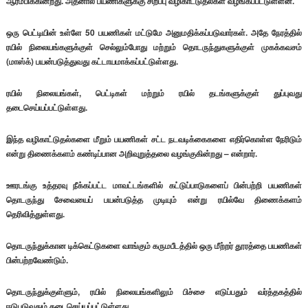
ஆரம்பிக்கின்றது. அதனால் பயணிகளுக்கு சிறப்பு வழிகாட்டுதல்கள் வழங்கப்பட்டுள்ளன.
ஒரு பெட்டியின் உள்ளே 50 பயணிகள் மட்டுமே அனுமதிக்கப்படுவார்கள். அதே நேரத்தில்
ரயில் நிலையங்களுக்குள் செல்லும்போது மற்றும் தொடருந்துகளுக்குள் முகக்கவசம்
(மாஸ்க்) பயன்படுத்துவது கட்டாயமாக்கப்பட்டுள்ளது.
ரயில் நிலையங்கள், பெட்டிகள் மற்றும் ரயில் தடங்களுக்குள் துப்புவது
தடைசெய்யப்பட்டுள்ளது.
இந்த வழிகாட்டுதல்களை மீறும் பயணிகள் சட்ட நடவடிக்கைகளை எதிர்கொள்ள நேரிடும்
என்று திணைக்களம் கண்டிப்பான அறிவுறுத்தலை வழங்குகின்றது – என்றார்.
ஊரடங்கு உத்தரவு நீக்கப்பட்ட மாவட்டங்களில் கட்டுப்பாடுகளைப் பின்பற்றி பயணிகள்
தொடருந்து சேவையைப் பயன்படுத்த முடியும் என்று ரயில்வே திணைக்களம்
தெரிவித்துள்ளது.
தொடருந்துக்கான டிக்கெட்டுகளை வாங்கும் கருமபீடத்தில் ஒரு மீற்றர் தூரத்தை பயணிகள்
பின்பற்றவேண்டும்.
தொடருந்துக்குள்ளும், ரயில் நிலையங்களிலும் பிச்சை எடுப்பதும் வர்த்தகத்தில்
ஈடுபடுவதும் தடைசெய்யப்பட்டுள்ளது.