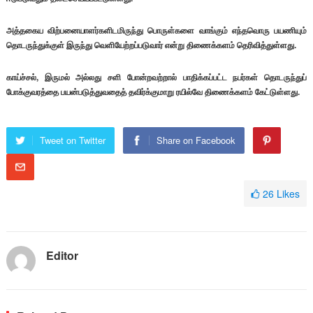
அத்தகைய விற்பனையாளர்களிடமிருந்து பொருள்களை வாங்கும் எந்தவொரு பயணியும்
தொடருந்துக்குள் இருந்து வெளியேற்றப்படுவார் என்று திணைக்களம் தெரிவித்துள்ளது.
காய்ச்சல், இருமல் அல்லது சளி போன்றவற்றால் பாதிக்கப்பட்ட நபர்கள் தொடருந்துப்
போக்குவரத்தை பயன்படுத்துவதைத் தவிர்க்குமாறு ரயில்வே திணைக்களம் கேட்டுள்ளது.
Tweet on Twitter
Share on Facebook
26
Likes
Editor