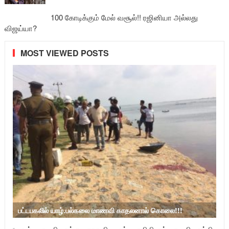
100 கோடிக்கும் மேல் வசூல்!! ரஜினியா அல்லது
விஜய்யா?
MOST VIEWED POSTS
பட்டபகலில் யாழ்.பல்கலை மாணவி காதலனால் கொலை!!!