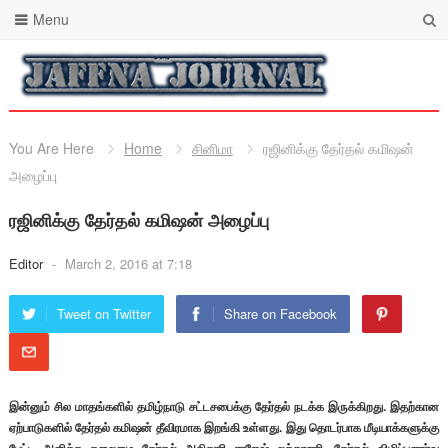
Menu
You Are Here
Home
சினிமா
ரஜினிக்கு தேர்தல் கமிஷன்
அழைப்பு
ரஜினிக்கு தேர்தல் கமிஷன் அழைப்பு
Editor
-
March 2, 2016 at 7:18
Tweet on Twitter
Share on Facebook
இன்னும் சில மாதங்களில் தமிழ்நாடு சட்டசபைக்கு தேர்தல் நடக்க இருக்கிறது. இதற்கான
ஏற்பாடுகளில் தேர்தல் கமிஷன் தீவிரமாக இறங்கி உள்ளது. இது தொடர்பாக மீடியாக்களுக்கு