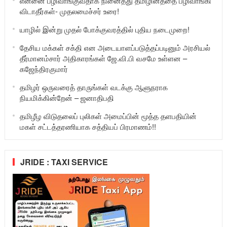
என்னை பழிவாங்குவதாக நினைத்து தமிழினத்தை பழிவாங்கி
விடாதீர்கள்- முதலமைச்சர் உரை!
யாழில் இன்று முதல் போக்குவரத்தில் புதிய நடைமுறை!
தேசிய மக்கள் சக்தி என அடையாளப்படுத்தப்படினும் அரசியல்
தீர்மானம்சார் அதிகாரங்கள் ஜே.வி.பி வசமே உள்ளன –
கஜேந்திரகுமார்
தமிழர் ஒருவரைத் தாருங்கள் வடக்கு ஆளுநராக
நியமிக்கின்றேன் – ஜனாதிபதி
தமிழீழ விடுதலைப் புலிகள் அமைப்பின் மூத்த தளபதியின்
மகள் சட்டத்தரணியாக சத்தியப் பிரமாணம்!!
JRIDE : TAXI SERVICE