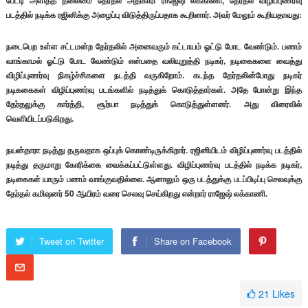
பேட்டி அளித்த தலைமை தேர்தல் அதிகாரி ராஜேஷ் லக்காணி, தேர்தல் விழிப்புணர்வு
படத்தில் நடிக்க ரஜினிக்கு அழைப்பு விடுத்திருப்பதாக கூறினார். அவர் மேலும் கூறியதாவது:
நடைபெற உள்ள சட்டமன்ற தேர்தலில் அனைவரும் கட்டாயம் ஓட்டு போட வேண்டும். பணம்
வாங்காமல் ஓட்டு போட வேண்டும் என்பதை வலியுறுத்தி நடிகர், நடிகைகளை வைத்து
விழிப்புணர்வு நிகழ்ச்சிகளை நடத்தி வருகிறோம். கடந்த தேர்தலின்போது நடிகர்
நடிககைகள் விழிப்புணர்வு படங்களில் நடித்துக் கொடுத்தார்கள். அதே போன்று இந்த
தேர்தலுக்கு கார்த்தி, சூர்யா நடித்துக் கொடுத்துள்ளனர். அது விரைவில்
வெளியிடப்படுகிறது.
நயன்தாரா நடித்து தருவதாக ஒப்புக் கொண்டிருக்கிறார். ரஜினியிடம் விழிப்புணர்வு படத்தில்
நடித்து தருமாறு கோரிக்கை வைக்கப்பட்டுள்ளது. விழிப்புணர்வு படத்தில் நடிக்க நடிகர்,
நடிகைகள் யாரும் பணம் வாங்குவதில்லை. ஆனாலும் ஒரு படத்துக்கு படப்பிடிப்பு செலவுக்கு
தேர்தல் கமிஷனர் 50 ஆயிரம் வரை செலவு செய்கிறது என்றார் ராஜேஷ் லக்காணி.
Tweet on Twitter
Share on Facebook
21
Likes