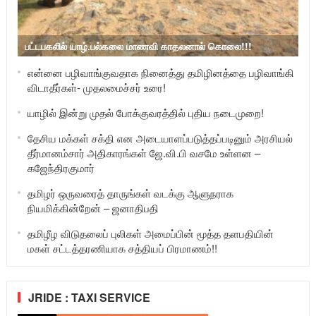
பட்டபகலில் யாழ்.பல்கலை மாணவி காதலனால் கொலை!!!
என்னை பழிவாங்குவதாக நினைத்து தமிழினத்தை பழிவாங்கி
விடாதீர்கள்- முதலமைச்சர் உரை!
யாழில் இன்று முதல் போக்குவரத்தில் புதிய நடைமுறை!
தேசிய மக்கள் சக்தி என அடையாளப்படுத்தப்படினும் அரசியல்
தீர்மானம்சார் அதிகாரங்கள் ஜே.வி.பி வசமே உள்ளன –
கஜேந்திரகுமார்
தமிழர் ஒருவரைத் தாருங்கள் வடக்கு ஆளுநராக
நியமிக்கின்றேன் – ஜனாதிபதி
தமிழீழ விடுதலைப் புலிகள் அமைப்பின் மூத்த தளபதியின்
மகள் சட்டத்தரணியாக சத்தியப் பிரமாணம்!!
JRIDE : TAXI SERVICE