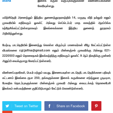
இசைக் கருவி வகுப்புக்களுக்கான விண்ணப்பங்களை
கோரியுள்ளது.
பயிற்சிநெறி அனைத்தும் இந்திய துணைத்தூதரகத்தில் 14, மருதடி வீதி நல்லூர் எனும்
முகவரியில் எதிர்வரும் ஓகஸ்ட் அல்லது செப்டெம்பர் மாத காலத்தில் ஆரம்பிக்க
உத்தேசிக்கப்பட்டுள்ளதாகவும் இலங்கைக்கான இந்திய துணைத் தூதரகம்
அறிவித்துள்ளது.
மேற்படி பாடநெறியில் இணைந்து கொள்ள விரும்பும் மாணவர்கள் கீழே கேட்கப்பட்டுள்ள
விபரங்களை cgi.jaffna@gmail.com எனும் மின்னஞ்சல் முகவரிக்கு அல்லது 021-
2220503 எனும் தொலைநகல் இலக்கத்திற்கு எதிர்வரும் ஓகஸ்ட் 9 ஆம் திகதிக்கு முன்னர்
அனுப்பி வைக்குமாறு கோரப்பட்டுள்ளனர்.
விண்ணப்பதாரிகள், பெயர் மற்றும் வயது, இணையவுள்ள பாடநெறி, பாடநெறிக்கான பதிவுக்
கட்டணம் இலங்கை ரூபா 250, தங்களுக்கான இசைக் கருவிகளை எடுத்துவர முடியுமா,
மேலதிக தொடர்புகளுக்கான மின்னஞ்சல் முகவரி அல்லது கையடக்கத் தொலைபேசி
இலக்கம் என்பவற்றினை குறிப்பிடுமாறும் கேட்டுக் கொண்டுள்ளனர்.
Tweet on Twitter
Share on Facebook