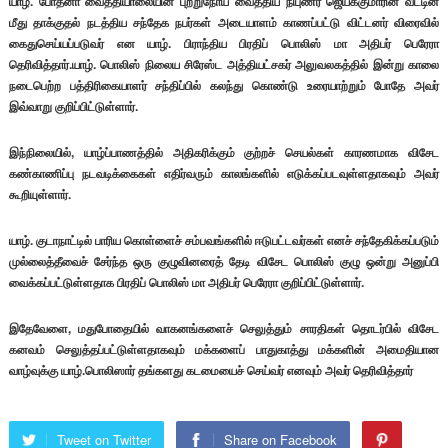
யாழ். போதனா வைத்தியாலையின் புற்றுநோய் வைத்திய நிபுணர் ஜெயக்குமாரின் வீட்டின்
மீது தாக்குதல் நடத்திய சந்தேக நபர்கள் அடையாளம் காணப்பட்டு விட்டனர் விரைவில்
கைதுசெய்யப்படுவர் என யாழ். பிராந்திய பிரதிப் பொலிஸ் மா அதிபர் பெரேரா
தெரிவித்தார்.யாழ். பொலிஸ் நிலைய சிரேஸ்ட அத்தியட்சகர் அலுவலகத்தில் இன்று காலை
நடைபெற்ற பத்திரிகையாளர் சந்திப்பில் கலந்து கொண்டு உரையாற்றும் போதே அவர்
இவ்வாறு குறிப்பிட்டுள்ளார்.
இந்நிலையில், யாழ்ப்பாணத்தில் அதிகரிக்கும் குற்றச் செயல்கள் காரணமாக விசேட
கண்காணிப்பு நடவடிக்கைகள் எதிர்வரும் காலங்களில் எடுக்கப்படவுள்ளதாகவும் அவர்
கூறியுள்ளார்.
யாழ். குடாநாட்டில் பாரிய கொள்ளைச் சம்பவங்களில் ஈடுபட்டவர்கள் எனச் சந்தேகிக்கப்படும்
முல்லைத்தீவைச் சேர்ந்த ஒரு குழுவினரைத் தேடி விசேட பொலிஸ் குழு ஒன்று அனுப்பி
வைக்கப்பட்டுள்ளதாக பிரதிப் பொலிஸ் மா அதிபர் பெரேரா குறிப்பிட்டுள்ளார்.
இதேவேளை, மதுபோதையில் வாகனங்களைச் செலுத்தும் சாரதிகள் தொடர்பில் விசேட
கனவம் செலுத்தப்பட்டுள்ளதாகவும் மக்களைப் பாதுகாத்து மக்களின் அமைதியான
வாழ்வுக்கு யாழ்.பொலிஸார் தங்களது கடமையைச் செய்வர் எனவும் அவர் தெரிவித்தார்
Tweet on Twitter
Share on Facebook