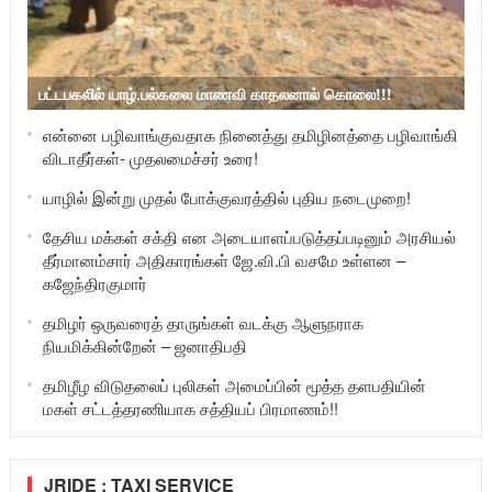
பட்டபகலில் யாழ்.பல்கலை மாணவி காதலனால் கொலை!!!
என்னை பழிவாங்குவதாக நினைத்து தமிழினத்தை பழிவாங்கி
விடாதீர்கள்- முதலமைச்சர் உரை!
யாழில் இன்று முதல் போக்குவரத்தில் புதிய நடைமுறை!
தேசிய மக்கள் சக்தி என அடையாளப்படுத்தப்படினும் அரசியல்
தீர்மானம்சார் அதிகாரங்கள் ஜே.வி.பி வசமே உள்ளன –
கஜேந்திரகுமார்
தமிழர் ஒருவரைத் தாருங்கள் வடக்கு ஆளுநராக
நியமிக்கின்றேன் – ஜனாதிபதி
தமிழீழ விடுதலைப் புலிகள் அமைப்பின் மூத்த தளபதியின்
மகள் சட்டத்தரணியாக சத்தியப் பிரமாணம்!!
JRIDE : TAXI SERVICE