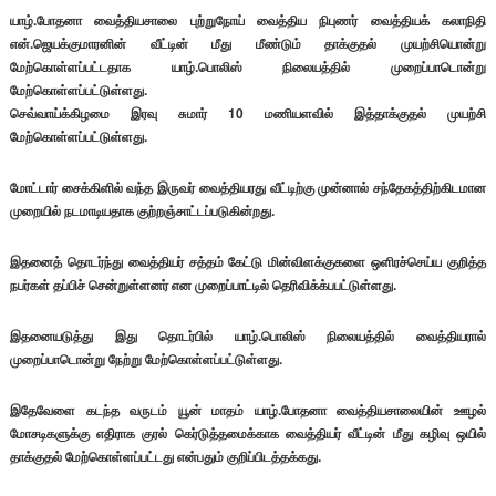
யாழ்.போதனா வைத்தியசாலை புற்றுநோய் வைத்திய நிபுணர் வைத்தியக் கலாநிதி
என்.ஜெயக்குமாரனின் வீட்டின் மீது மீண்டும் தாக்குதல் முயற்சியொன்று
மேற்கொள்ளப்பட்டதாக யாழ்.பொலிஸ் நிலையத்தில் முறைப்பாடொன்று
மேற்கொள்ளப்பட்டுள்ளது.
செவ்வாய்க்கிழமை இரவு சுமார் 10 மணியளவில் இத்தாக்குதல் முயற்சி
மேற்கொள்ளப்பட்டுள்ளது.
மோட்டார் சைக்கிளில் வந்த இருவர் வைத்தியரது வீட்டிற்கு முன்னால் சந்தேகத்திற்கிடமான
முறையில் நடமாடியதாக குற்றஞ்சாட்டப்படுகின்றது.
இதனைத் தொடர்ந்து வைத்தியர் சத்தம் கேட்டு மின்விளக்குகளை ஒளிரச்செய்ய குறித்த
நபர்கள் தப்பிச் சென்றுள்ளனர் என முறைப்பாட்டில் தெரிவிக்க்பபட்டுள்ளது.
இதனையடுத்து இது தொடர்பில் யாழ்.பொலிஸ் நிலையத்தில் வைத்தியரால்
முறைப்பாடொன்று நேற்று மேற்கொள்ளப்பட்டுள்ளது.
இதேவேளை கடந்த வருடம் யூன் மாதம் யாழ்.போதனா வைத்தியசாலையின் ஊழல்
மோசடிகளுக்கு எதிராக குரல் கெர்டுத்தமைக்காக வைத்தியர் வீட்டின் மீது கழிவு ஒயில்
தாக்குதல் மேற்கொள்ளப்பட்டது என்பதும் குறிப்பிடத்தக்கது.