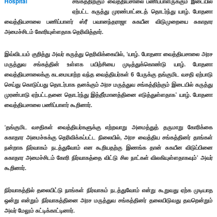
சங்கத்திற்கும் வைத்தியசாலை பணிப்பாளருக்கும் இடையில்
ஏற்பட்ட கருத்து முரண்பாட்டைத் தொடர்ந்து
யாழ். போதனா
வைத்தியசாலை பணிப்பாளர் ஸ்ரீ பவானந்தராஜா சுகயீன விடுமுறையை சுகாதார
அமைச்சிடம் கோரியுள்ளதாக தெரிவித்தார்.
இவ்விடயம் குறித்து அவர் கருத்து தெரிவிக்கையில், ‘யாழ். போதனா வைத்தியசாலை அரச
மருத்துவ சங்கத்தின் உள்ளக பயிற்சியை முடித்துக்கொண்டு யாழ். போதனா
வைத்தியசாலைக்கு கடமையாற்ற வந்த வைத்தியர்கள் 6 பேருக்கு தங்குமிட வசதி ஏற்பாடு
செய்து கொடுப்பது தொடர்பாக தனக்கும் அரச மருத்துவ சங்கத்திற்கும் இடையில் கருத்து
முரண்பாடு ஏற்பட்டதனை தொடர்ந்து இத்தீர்மானத்தினை எடுத்துள்ளதாக’ யாழ். போதனா
வைத்தியசாலை பணிப்பாளர் கூறினார்.
‘தங்குமிட வசதிகள் வைத்தியர்களுக்கு எற்றவாறு அமைத்துத் தருமாறு கோரிக்கை
சுகாதார அமைச்சுக்கு தெரிவிக்கப்பட்ட நிலையில், அரச வைத்திய சங்கத்தினர் தாங்கள்
நன்றாக நிர்வாகம் நடத்துவோம் என கூறியதற்கு இணங்க தான் சுகயீன விடுப்பினை
சுகாதார அமைச்சிடம் கோரி நிர்வாகத்தை விட்டு சில நாட்கள் விலகியுள்ளதாகவும்’ அவர்
கூறினார்.
நிர்வாகத்தில் தலையிட்டு நாங்கள் நிர்வாகம் நடத்துவோம் என்று கூறுவது ஏற்க முடியாத
ஒன்று என்றும் நிர்வாகத்தினை அரச மருத்துவ சங்கத்தினர் தலையிடுவது தவறென்றும்
அவர் மேலும் சுட்டிக்காட்டினார்.