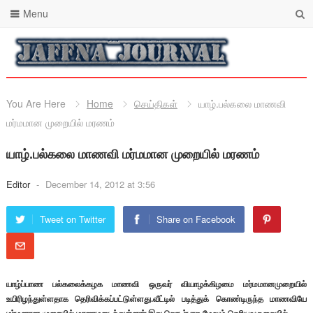
Menu
You Are Here
Home
செய்திகள்
யாழ்.பல்கலை மாணவி
மர்மமான முறையில் மரணம்
யாழ்.பல்கலை மாணவி மர்மமான முறையில் மரணம்
Editor
-
December 14, 2012 at 3:56
Tweet on Twitter
Share on Facebook
யாழ்ப்பாண பல்கலைக்கழக மாணவி ஒருவர் வியாழக்கிழமை மர்மமானமுறையில்
உயிரிழந்துள்ளதாக தெரிவிக்கப்பட்டுள்ளது.வீட்டில் படித்துக் கொண்டிருந்த மாணவியே