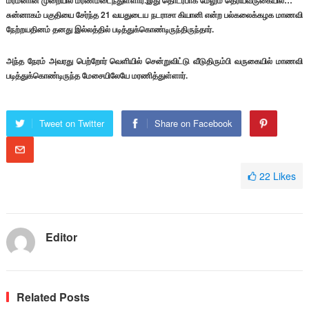
மர்மனான முறையில் மரணமடைந்துள்ளார்.இது தொடர்பாக மேலும் தெரியவருகையில்…
சுன்னாகம் பகுதியை சேர்ந்த 21 வயதுடைய நடராசா கியானி என்ற பல்கலைக்கழக மாணவி
நேற்றயதினம் தனது இல்லத்தில் படித்துக்கொண்டிருந்திருந்தார்.
அந்த நேரம் அவரது பெற்றோர் வெளியில் சென்றுவிட்டு வீடுதிரும்பி வருகையில் மாணவி
படித்துக்கொண்டிருந்த மேசையிலேயே மரணித்துள்ளார்.
Tweet on Twitter
Share on Facebook
22
Likes
Editor
Related Posts