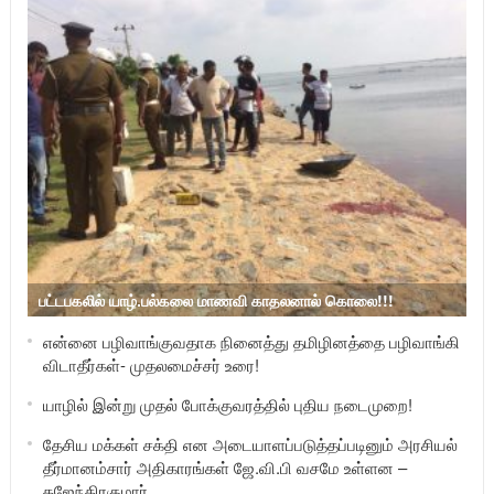
பட்டபகலில் யாழ்.பல்கலை மாணவி காதலனால் கொலை!!!
என்னை பழிவாங்குவதாக நினைத்து தமிழினத்தை பழிவாங்கி
விடாதீர்கள்- முதலமைச்சர் உரை!
யாழில் இன்று முதல் போக்குவரத்தில் புதிய நடைமுறை!
தேசிய மக்கள் சக்தி என அடையாளப்படுத்தப்படினும் அரசியல்
தீர்மானம்சார் அதிகாரங்கள் ஜே.வி.பி வசமே உள்ளன –
கஜேந்திரகுமார்