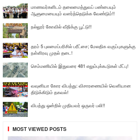
மாணவர்களிடம் தலைமைத்துவப் பண்பையும்
ஆளுமையையும் வளர்த்தெடுக்க வேண்டும்!!
நல்லூர் கோவில் வீதிக்கு பூட்டு!!
தரம் 5 புலமைப்பரிசில் பரீட்சை; மேலதிக வகுப்புகளுக்கு
நள்ளிரவு முதல் தடை!
செம்மணியில் இதுவரை 481 எலும்புக்கூடுகள் மீட்பு!
வவுனியா கோர விபத்து: விசாரணையில் வௌியான
திடுக்கிடும் தகவல்!
விபத்து ஒன்றில் முதியவர் ஒருவர் பலி!!
MOST VIEWED POSTS