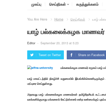
முகப்பு
செய்திகள்
கருத்துக்களம்
You Are Here
Home
செய்திகள்
யாழ் பல்
யாழ் பல்கலைக்கழக மாணவர் ச
Editor
-
September 20, 2013 at 5:23
Tweet on Twitter
Share on Facebook
பல்கலைக்கழக மாணவர் சமூகம் யாழ் மக்
யாழ் மாவட்டத்தில் நிகழ்ச்சி வறுமையில் இயங்கிக்கொண்டிரு
பரப்புரை செய்துள்ளது.
அதாவது யாழ் பல்கலைக்கழக மாணவர்கள் தமிழ்தேசியக் கூட்டமைப்பை 
வாக்களிக்குமாறு மக்களைக் கேட்டுள்ளனர் என்ற உண்மைக்குப் புறம்