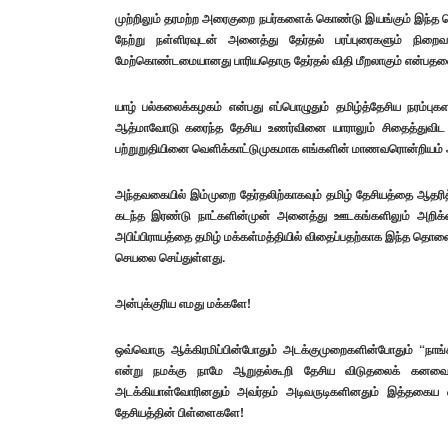
முற்றிலும் தரமற்ற அரைகுறை நபர்களைக் கொண்டு இயங்கும் இந்த த
நேற்று நள்ளிரவுடன் அனைத்து தேர்தல் பரப்புரைகளும் நிற
மேற்கொண்டமையானது பாரியதொரு தேர்தல் விதி மீறலாகும் என்பதனை
யாழ் பல்கலைக்கழகம் என்பது எப்பொழுதும் தமிழ்த்தேசிய நரம்புகள
ஆத்மாவோடு கரைந்த தேசிய உணர்வினை யாராலும் சிதைத்துவிட மு
பற்றுறுதியினை வெளிக்காட்டுமுகமாக எங்களின் மாணவரொன்றியம்
அந்தவகையில் இம்முறை தேர்தலிற்காகவும் தமிழ் தேசியத்தை ஆதரி
கடந்த இரண்டு நாட்களின்முன் அனைத்து ஊடகங்களிலும் அறி
அபிப்பிராயத்தை தமிழ் மக்கள்மத்தியில் விதைப்பதற்காக இந்த தொலை
செயலை செய்துள்ளது.
அன்புக்குரிய எமது மக்களே!
ஒவ்வொரு ஆக்கிரமிப்பின்போதும் அடக்குமுறைகளின்போதும் “நாங்க
என்று நமக்கு நாமே ஆறுதல்கூறி தேசிய விடுதலைக் கனவைச் 
அடக்கியாள்வோரினதும் அவர்தம் அடிவருடிகளினதும் இத்தகைய வி
தேசியத்தின் பிள்ளைகளே!