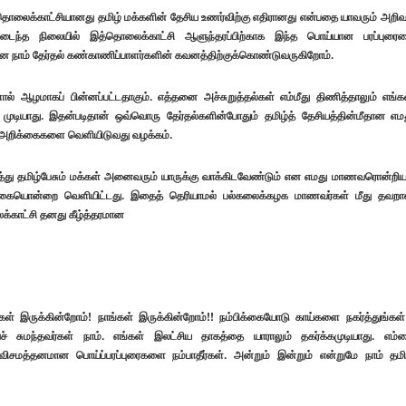
ொலைக்காட்சியானது தமிழ் மக்களின் தேசிய உணர்விற்கு எதிரானது என்பதை யாவரும் அறிவர
ைவடைந்த நிலையில் இத்தொலைக்காட்சி ஆளுந்தரப்பிற்காக இந்த பொய்யான பரப்புரை
 நாம் தேர்தல் கண்காணிப்பாளர்களின் கவனத்திற்குக்கொண்டுவருகிறோம்.
ால் ஆழமாகப் பின்னப்பட்டதாகும். எத்தனை அச்சுறுத்தல்கள் எம்மீது திணித்தாலும் எங்க
டியாது. இதன்படிதான் ஒவ்வொரு தேர்தல்களின்போதும் தமிழ்த் தேசியத்தின்மீதான எம
 அறிக்கைகளை வெளியிடுவது வழக்கம்.
த்து தமிழ்பேசும் மக்கள் அனைவரும் யாருக்கு வாக்கிடவேண்டும் என எமது மாணவரொன்றிய
க்கையொன்றை வெளியிட்டது. இதைத் தெரியாமல் பல்கலைக்கழக மாணவர்கள் மீது தவற
க்காட்சி தனது கீழ்த்தரமான
ள் இருக்கின்றோம்! நாங்கள் இருக்கின்றோம்!! நம்பிக்கையோடு காய்களை நகர்த்துங்கள்
சுமந்தவர்கள் நாம். எங்கள் இலட்சிய தாகத்தை யாராலும் தகர்க்கமுடியாது. எம்
சமத்தனமான பொய்ப்பரப்புரைகளை நம்பாதீர்கள். அன்றும் இன்றும் என்றுமே நாம் தமி