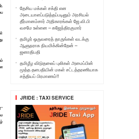
்.
தேசிய மக்கள் சக்தி என
யை
அடையாளப்படுத்தப்படினும் அரசியல்
தீர்மானம்சார் அதிகாரங்கள் ஜே.வி.பி
வசமே உள்ளன – கஜேந்திரகுமார்
ள்
தமிழர் ஒருவரைத் தாருங்கள் வடக்கு
து
ஆளுநராக நியமிக்கின்றேன் –
ஜனாதிபதி
ம்
தமிழீழ விடுதலைப் புலிகள் அமைப்பின்
ான
மூத்த தளபதியின் மகள் சட்டத்தரணியாக
சத்தியப் பிரமாணம்!!
JRIDE : TAXI SERVICE
!”
மை
ழ்