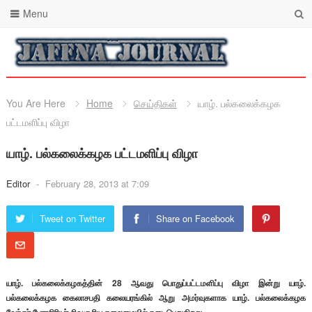
Menu
You Are Here
Home
செய்திகள்
யாழ். பல்கலைக்கழக
பட்டமளிப்பு விழா
யாழ். பல்கலைக்கழக பட்டமளிப்பு விழா
Editor
-
February 28, 2013 at 7:09
Tweet on Twitter
Share on Facebook
யாழ். பல்கலைக்கழகத்தின் 28 ஆவது பொதுப்பட்டமளிப்பு விழா இன்று யாழ்.
பல்கலைக்கழக கைலாசபதி கலையரங்கில் ஆறு அமர்வுகளாக
யாழ். பல்கலைக்கழக