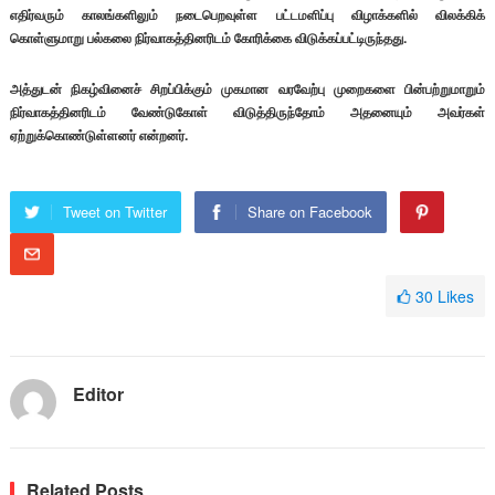
எதிர்வரும் காலங்களிலும் நடைபெறவுள்ள பட்டமளிப்பு விழாக்களில் விலக்கிக்
கொள்ளுமாறு பல்கலை நிர்வாகத்தினரிடம் கோரிக்கை விடுக்கப்பட்டிருந்தது.
அத்துடன் நிகழ்வினைச் சிறப்பிக்கும் முகமான வரவேற்பு முறைகளை பின்பற்றுமாறும்
நிர்வாகத்தினரிடம் வேண்டுகோள் விடுத்திருந்தோம் அதனையும் அவர்கள்
ஏற்றுக்கொண்டுள்ளனர் என்றனர்.
Tweet on Twitter
Share on Facebook
30
Likes
Editor
Related Posts