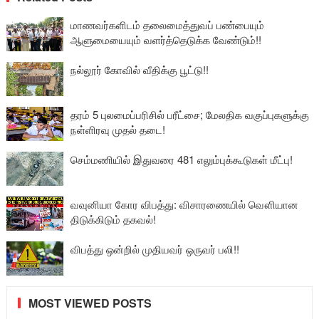
மாணவர்களிடம் தலைமைத்துவப் பண்பையும்
ஆளுமையையும் வளர்த்தெடுக்க வேண்டும்!!
நல்லூர் கோவில் வீதிக்கு பூட்டு!!
தரம் 5 புலமைப்பரிசில் பரீட்சை; மேலதிக வகுப்புகளுக்கு
நள்ளிரவு முதல் தடை!
செம்மணியில் இதுவரை 481 எலும்புக்கூடுகள் மீட்பு!
வவுனியா கோர விபத்து: விசாரணையில் வௌியான
திடுக்கிடும் தகவல்!
விபத்து ஒன்றில் முதியவர் ஒருவர் பலி!!
MOST VIEWED POSTS