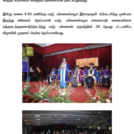
வேந்தர் பேராசிரியர் சிவசூரிய தலைமையில் நடைபெறுகிறது.
இன்று காலை 8.30 மணிக்கு யாழ். பல்கலைக்கழக இராமநாதன் அக்கடமிக்கு முன்பாக
இருந்து ஊர்வலம் ஆரம்பமாகி யாழ். பல்கலைக்கழக கைலாசபதி கலையரங்கை
வந்தடைந்ததனைத்தொடர்ந்து யாழ். பல்கலைக் கழகத்தின் 28 ஆவது பட்டமளிப்பு
விழாவின் முதலாம் அமர்வு ஆரம்பமாகியது.