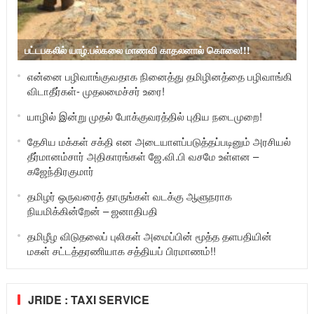
பட்டபகலில் யாழ்.பல்கலை மாணவி காதலனால் கொலை!!!
என்னை பழிவாங்குவதாக நினைத்து தமிழினத்தை பழிவாங்கி
விடாதீர்கள்- முதலமைச்சர் உரை!
யாழில் இன்று முதல் போக்குவரத்தில் புதிய நடைமுறை!
தேசிய மக்கள் சக்தி என அடையாளப்படுத்தப்படினும் அரசியல்
தீர்மானம்சார் அதிகாரங்கள் ஜே.வி.பி வசமே உள்ளன –
கஜேந்திரகுமார்
தமிழர் ஒருவரைத் தாருங்கள் வடக்கு ஆளுநராக
நியமிக்கின்றேன் – ஜனாதிபதி
தமிழீழ விடுதலைப் புலிகள் அமைப்பின் மூத்த தளபதியின்
மகள் சட்டத்தரணியாக சத்தியப் பிரமாணம்!!
JRIDE : TAXI SERVICE