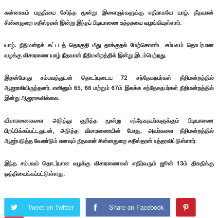
சுன்னாகம் பகுதியை சேர்ந்த மூன்று இளைஞர்களுக்கு எதிராகவே யாழ். நீதவான்
சின்னதுறை சதீஸ்தரன் இன்று இந்தப் பிடியாணை உத்தரவை வழங்கியுள்ளார்.
யாழ். நீதிமன்றக் கட்டடத் தொகுதி மீது தாக்குதல் மேற்கொண்ட சம்பவம் தொடர்பான
வழக்கு விசாரணை யாழ் நீதவான் நீதிமன்றத்தில் இன்று இடம்பெற்றது.
இதன்போது சம்பவத்துடன் தொடர்புடைய 72 சந்தேகநபர்கள் நீதிமன்றத்தில்
ஆஜராகியிருந்தனர். எனினும் 65, 66 மற்றும் 67ம் இலக்க சந்தேகநபர்கள் நீதிமன்றத்தில்
இன்று ஆஜராகவில்லை.
விசாரணைகளை அடுத்து குறித்த மூன்று சந்தேகநபர்களுக்கும் பிடியாணை
பிறப்பிக்கப்பட்டதுடன், அடுத்த விசாரணையின் போது, அவர்களை நீதிமன்றத்தில்
ஆஜர்படுத்த வேண்டும் எனவும் நீதவான் சின்னதுறை சதீஸ்தரன் உத்தரவிட்டுள்ளார்.
இந்த சம்பவம் தொடர்பான வழக்கு விசாரணைகள் எதிர்வரும் ஜூன் 13ம் திகதிக்கு
ஒத்திவைக்கப்பட்டுள்ளது.
Tweet on Twitter
Share on Facebook