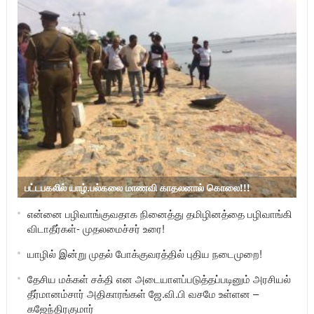
பட்டபகலில் யாழ்.பல்கலை மாணவி காதலனால் கொலை!!!
என்னை பழிவாங்குவதாக நினைத்து தமிழினத்தை பழிவாங்கி
விடாதீர்கள்- முதலமைச்சர் உரை!
யாழில் இன்று முதல் போக்குவரத்தில் புதிய நடைமுறை!
தேசிய மக்கள் சக்தி என அடையாளப்படுத்தப்படினும் அரசியல்
தீர்மானம்சார் அதிகாரங்கள் ஜே.வி.பி வசமே உள்ளன –
கஜேந்திரகுமார்