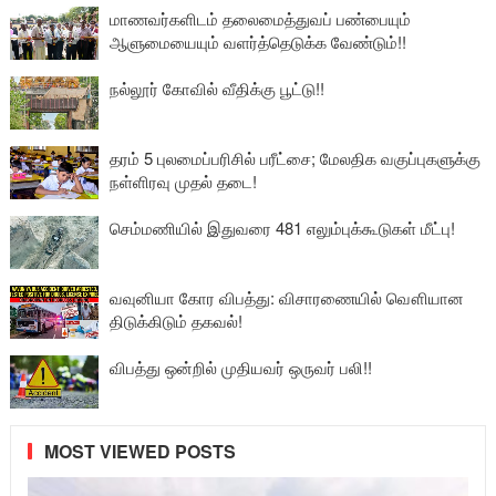
மாணவர்களிடம் தலைமைத்துவப் பண்பையும்
ஆளுமையையும் வளர்த்தெடுக்க வேண்டும்!!
நல்லூர் கோவில் வீதிக்கு பூட்டு!!
தரம் 5 புலமைப்பரிசில் பரீட்சை; மேலதிக வகுப்புகளுக்கு
நள்ளிரவு முதல் தடை!
செம்மணியில் இதுவரை 481 எலும்புக்கூடுகள் மீட்பு!
வவுனியா கோர விபத்து: விசாரணையில் வௌியான
திடுக்கிடும் தகவல்!
விபத்து ஒன்றில் முதியவர் ஒருவர் பலி!!
MOST VIEWED POSTS