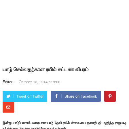
யாழ் செல்வதற்கான ரயில் கட்டண விபரம்
Editor
-
October 13, 2014 at 9:00
Tweet on Twitter
Share on Facebook
இன்று யாழ்ப்பாணம் வரையான யாழ் தேவி ரயில் சேவையை ஜனாதிபதி மஹிந்த ராஜபக்ஷ
உத்தியோகபூர்வமாக ஆரம்பித்து வைத்துள்ளார்.