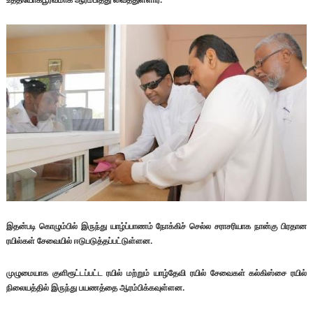
இதன்படி கொழும்பில் இருந்து யாழ்ப்பாணம் நோக்கிச் செல்ல சராசரியாக நான்கு பிரதான
ரயில்கள் சேவையில் ஈடுபடுத்தப்பட்டுள்ளன.
முழுமையாக குளிரூட்டப்பட்ட ரயில் மற்றும் யாழ்தேவி ரயில் சேவைகள் கல்கிஸ்சை ரயில்
நிலையத்தில் இருந்து பயணத்தை ஆரம்பிக்கவுள்ளன.