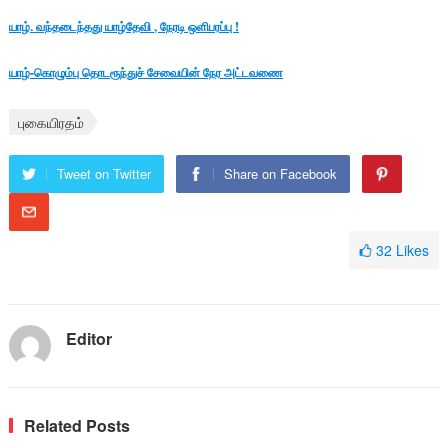
யாழ். வந்தடைந்தது யாழ்தேவி , நேரடி ஒளிபரப்பு !
யாழ்-கொழும்பு தொடரூந்துச் சேவையின் நேர அட்டவணை
புகையிரதம்
Tweet on Twitter
Share on Facebook
32
Likes
Editor
Related Posts