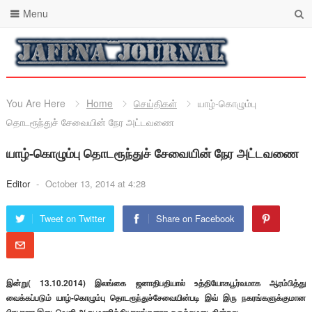
Menu
You Are Here
Home
செய்திகள்
யாழ்-கொழும்பு
தொடரூந்துச் சேவையின் நேர அட்டவணை
யாழ்-கொழும்பு தொடரூந்துச் சேவையின் நேர அட்டவணை
Editor
-
October 13, 2014 at 4:28
Tweet on Twitter
Share on Facebook
இன்று( 13.10.2014) இலங்கை ஜனாதிபதியால் உத்தியோகபூர்வமாக ஆரம்பித்து
வைக்கப்படும் யாழ்-கொழும்பு தொடரூந்துச்சேவையின்படி இவ் இரு நகரங்களுக்குமான