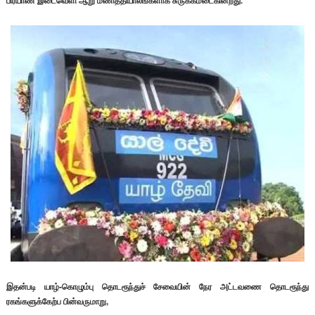
பிரயாண இடைவெளி ஆறு மணித்தியாலங்களாக சுருக்கமடைகின்றது.
இதன்படி யாழ்-கொழும்பு தொடரூந்துச் சேவையின் நேர அட்டவணை தொடரூந்து
ரகங்களுக்கேற்ப பின்வருமாறு,