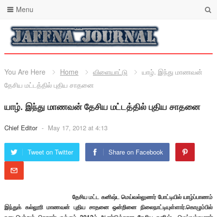
Menu
You Are Here
Home
விளையாட்டு
யாழ். இந்து மாணவன்
தேசிய மட்டத்தில் புதிய சாதனை
யாழ். இந்து மாணவன் தேசிய மட்டத்தில் புதிய சாதனை
Chief Editor
-
May 17, 2012 at 4:13
Tweet on Twitter
Share on Facebook
தேசிய மட்ட கனிஷ்ட மெய்வல்லுணர் போட்டியில் யாழ்ப்பாணம்
இந்துக் கல்லூரி மாணவன் புதிய சாதனை ஒன்றினை நிலைநாட்டியுள்ளார்.கொழும்பில்