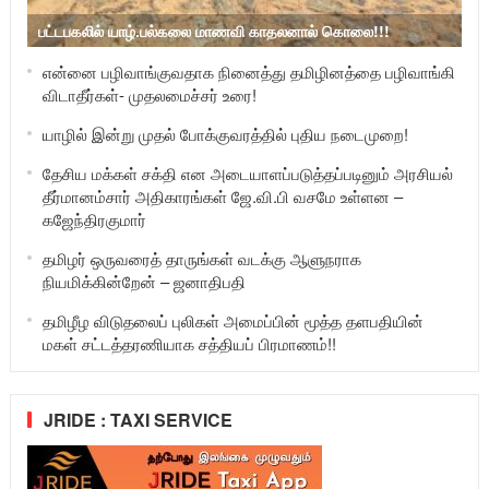
பட்டபகலில் யாழ்.பல்கலை மாணவி காதலனால் கொலை!!!
என்னை பழிவாங்குவதாக நினைத்து தமிழினத்தை பழிவாங்கி
விடாதீர்கள்- முதலமைச்சர் உரை!
யாழில் இன்று முதல் போக்குவரத்தில் புதிய நடைமுறை!
தேசிய மக்கள் சக்தி என அடையாளப்படுத்தப்படினும் அரசியல்
தீர்மானம்சார் அதிகாரங்கள் ஜே.வி.பி வசமே உள்ளன –
கஜேந்திரகுமார்
தமிழர் ஒருவரைத் தாருங்கள் வடக்கு ஆளுநராக
நியமிக்கின்றேன் – ஜனாதிபதி
தமிழீழ விடுதலைப் புலிகள் அமைப்பின் மூத்த தளபதியின்
மகள் சட்டத்தரணியாக சத்தியப் பிரமாணம்!!
JRIDE : TAXI SERVICE