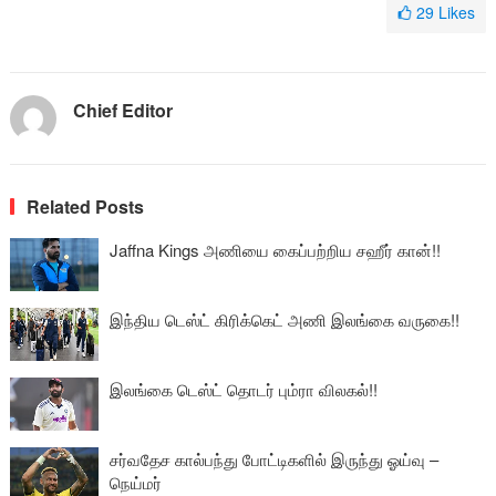
29
Likes
Chief Editor
Related Posts
Jaffna Kings அணியை கைப்பற்றிய சஹீர் கான்!!
இந்திய டெஸ்ட் கிரிக்கெட் அணி இலங்கை வருகை!!
இலங்கை டெஸ்ட் தொடர் பும்ரா விலகல்!!
சர்வதேச கால்பந்து போட்டிகளில் இருந்து ஓய்வு –
நெய்மர்