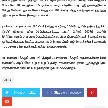
நடைபெற்றுக் கொண்டிருக்கும் 2012ம் ஆண்டுக்கான தேசிய கனிஷ்ட மெய்வல்லுணர்
போட்டியில் 16 வயதுக்குட்பட்டோருக்கான உயரம்பாய்தலில் யாழ். இந்துக்கல்லூரியைச்
சேர்ந்த செல்வன் இரட்ணசிங்கம் செந்தூரன் 192 சென்ரி மீற்றர் உயரத்தைக் கடந்து இந்த
புதிய சாதனையினை நிலைநாட்டியுள்ளார்.
முன்னைய சாதனையான 190 சென்ரி மீற்றர் உயரத்தை 2004ம் ஆண்டு முறியடித்து 191
சென்ரி மீற்றராக பதிவு செய்யப்பட்டிருந்தது. அதன் பின்னர் 2007ம் ஆண்டு
இன்னொருவரால் அது சமன் செய்யப்பட்டிருந்தது. அதனடிப்படையில் சுமார் 5 வருடங்களாக
முறியடிக்கப்படாமல் இருந்த சாதனையை நேற்றைய தினம் யாழ் இந்துக்கல்லூரி மாணவன்
192 சென்ரி மீற்றர் உயரத்தைக் கடந்து முறியடித்துள்ளார்.
பாடசாலை மட்டத்திலும், வலய மட்டத்திலும் , மாகாண மட்டத்திலும் சாதனைகள் பலவற்றை
நிலைநாட்டி வரும் இவர் வருடா வருடம் தனது சாதனைகளை தானே முறியடித்து புதிய
சாதனைகளை நிலை நாட்டி வருகின்றமை குறிப்பிடத்தக்கதாகும்.
JHC
Tweet on Twitter
Share on Facebook