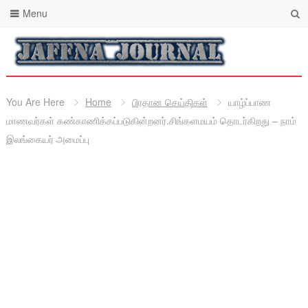
Menu
You Are Here
Home
பிரதான செய்திகள்
யாழ்ப்பாண
மாணவர்கள் கண்காணிக்கப்படுகின்றனர்.சிங்களமயம் தொடர்கிறது – நாம்
இலங்கையர் அமைப்பு