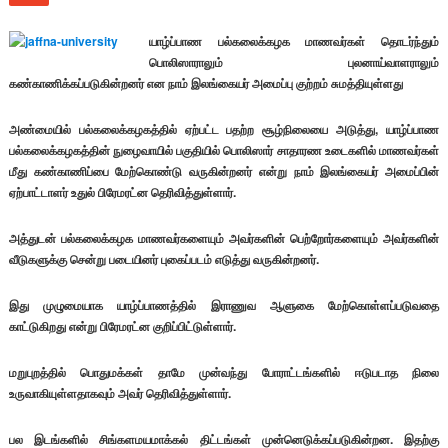
யாழ்ப்பாண பல்கலைக்கழக மாணவர்கள் தொடர்ந்தும்
பொலிஸாராலும் புலனாய்வாளராலும்
கண்காணிக்கப்படுகின்றனர் என நாம் இலங்கையர் அமைப்பு குற்றம் சுமத்தியுள்ளது
அண்மையில் பல்கலைக்கழகத்தில் ஏற்பட்ட பதற்ற சூழ்நிலையை அடுத்து, யாழ்ப்பாண
பல்கலைக்கழகத்தின் நுழைவாயில் பகுதியில் பொலிஸார் சாதாரண உடைகளில் மாணவர்கள்
மீது கண்காணிப்பை மேற்கொண்டு வருகின்றனர் என்று நாம் இலங்கையர் அமைப்பின்
ஏற்பாட்டாளர் உதுல் பிரேமரட்ன தெரிவித்துள்ளார்.
அத்துடன் பல்கலைக்கழக மாணவர்களையும் அவர்களின் பெற்றோர்களையும் அவர்களின்
வீடுகளுக்கு சென்று படையினர் புகைப்படம் எடுத்து வருகின்றனர்.
இது முழுமையாக யாழ்ப்பாணத்தில் இராணுவ ஆளுகை மேற்கொள்ளப்படுவதை
காட்டுகிறது என்று பிரேமரட்ன குறிப்பிட்டுள்ளார்.
மறுபுறத்தில் பொதுமக்கள் தாமே முன்வந்து போராட்டங்களில் ஈடுபடாத நிலை
உருவாகியுள்ளதாகவும் அவர் தெரிவித்துள்ளார்.
பல இடங்களில் சிங்களமயமாக்கல் திட்டங்கள் முன்னெடுக்கப்படுகின்றன. இதற்கு