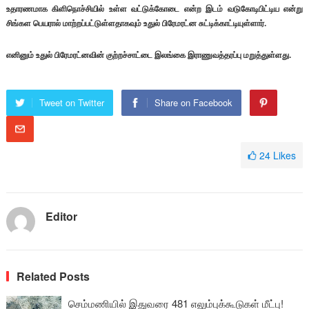
உதாரணமாக கிளிநொச்சியில் உள்ள வட்டுக்கோடை என்ற இடம் வடுகோடிபிட்டிய என்று
சிங்கள பெயரால் மாற்றப்பட்டுள்ளதாகவும் உதுல் பிரேமரட்ன சுட்டிக்காட்டியுள்ளார்.
எனினும் உதுல் பிரேமரட்னவின் குற்றச்சாட்டை இலங்கை இராணுவத்தரப்பு மறுத்துள்ளது.
Tweet on Twitter
Share on Facebook
24
Likes
Editor
Related Posts
செம்மணியில் இதுவரை 481 எலும்புக்கூடுகள் மீட்பு!