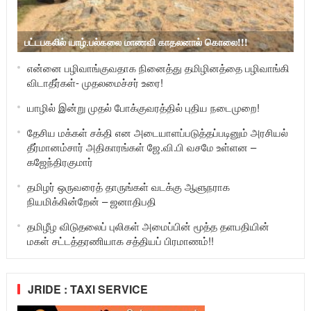
பட்டபகலில் யாழ்.பல்கலை மாணவி காதலனால் கொலை!!!
என்னை பழிவாங்குவதாக நினைத்து தமிழினத்தை பழிவாங்கி
விடாதீர்கள்- முதலமைச்சர் உரை!
யாழில் இன்று முதல் போக்குவரத்தில் புதிய நடைமுறை!
தேசிய மக்கள் சக்தி என அடையாளப்படுத்தப்படினும் அரசியல்
தீர்மானம்சார் அதிகாரங்கள் ஜே.வி.பி வசமே உள்ளன –
கஜேந்திரகுமார்
தமிழர் ஒருவரைத் தாருங்கள் வடக்கு ஆளுநராக
நியமிக்கின்றேன் – ஜனாதிபதி
தமிழீழ விடுதலைப் புலிகள் அமைப்பின் மூத்த தளபதியின்
மகள் சட்டத்தரணியாக சத்தியப் பிரமாணம்!!
JRIDE : TAXI SERVICE