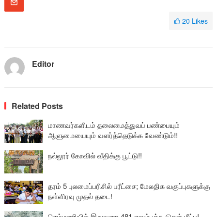
20
Likes
Editor
Related Posts
மாணவர்களிடம் தலைமைத்துவப் பண்பையும்
ஆளுமையையும் வளர்த்தெடுக்க வேண்டும்!!
நல்லூர் கோவில் வீதிக்கு பூட்டு!!
தரம் 5 புலமைப்பரிசில் பரீட்சை; மேலதிக வகுப்புகளுக்கு
நள்ளிரவு முதல் தடை!
செம்மணியில் இதுவரை 481 எலும்புக்கூடுகள் மீட்பு!