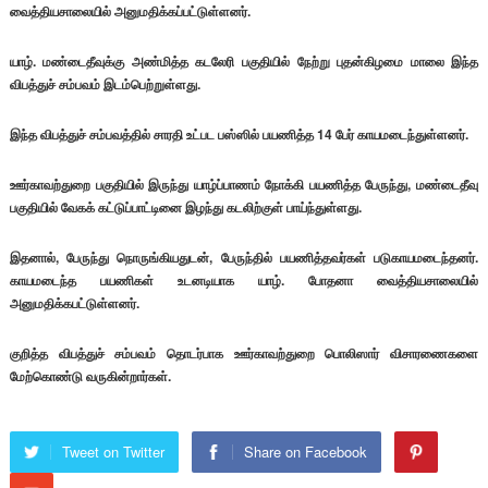
வைத்தியசாலையில் அனுமதிக்கப்பட்டுள்ளனர்.
யாழ். மண்டைதீவுக்கு அண்மித்த கடலேரி பகுதியில் நேற்று புதன்கிழமை மாலை இந்த
விபத்துச் சம்பவம் இடம்பெற்றுள்ளது.
இந்த விபத்துச் சம்பவத்தில் சாரதி உட்பட பஸ்ஸில் பயணித்த 14 பேர் காயமடைந்துள்ளனர்.
ஊர்காவற்துறை பகுதியில் இருந்து யாழ்ப்பாணம் நோக்கி பயணித்த பேருந்து, மண்டைதீவு
பகுதியில் வேகக் கட்டுப்பாட்டினை இழந்து கடலிற்குள் பாய்ந்துள்ளது.
இதனால், பேருந்து நொருங்கியதுடன், பேருந்தில் பயணித்தவர்கள் படுகாயமடைந்தனர்.
காயமடைந்த பயணிகள் உடனடியாக யாழ். போதனா வைத்தியசாலையில்
அனுமதிக்கபட்டுள்ளனர்.
குறித்த விபத்துச் சம்பவம் தொடர்பாக ஊர்காவற்துறை பொலிஸார் விசாரணைகளை
மேற்கொண்டு வருகின்றார்கள்.
Tweet on Twitter
Share on Facebook