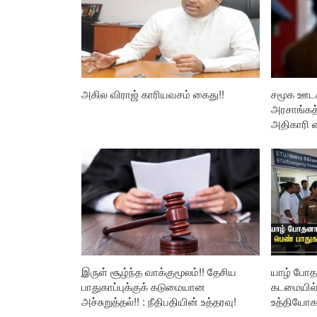
அகில விராஜ் காரியவசம் கைது!!
சமூக ஊடக
அரசாங்கத்
அதிகாரி 
இருள் சூழ்ந்த வாக்குமூலம்!! தேசிய
யாழ் போ
பாதுகாப்புக்குக் கடுமையான
கடமையில் 
அச்சுறுத்தல்!! : நீதிபதியின் உத்தரவு!
உத்தியோகஸ