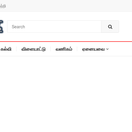
ற்றி
கல்வி
விளையாட்டு
வணிகம்
ஏனையவை