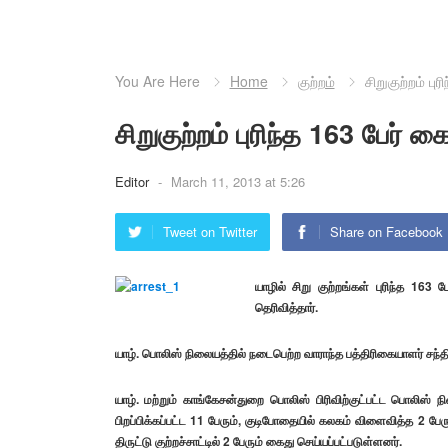
You Are Here
Home
குற்றம்
சிறுகுற்றம் பு
சிறுகுற்றம் புரிந்த 163 பேர் க
Editor
-
March 11, 2013 at 5:26
Tweet on Twitter
Share on Facebook
யாழில் சிறு குற்றங்கள் புரிந்த 163
தெரிவித்தார்.
யாழ். பொலிஸ் நிலையத்தில் நடைபெற்ற வாராந்த பத்திரிகையாளர் சந்த
யாழ். மற்றும் காங்கேசன்துறை பொலிஸ் பிரிவிற்குட்பட்ட பொலிஸ் 
பிறப்பிக்கப்பட்ட 11 பேரும், குடிபோதையில் கலகம் விளைவித்த 2 ப
திருட்டு குற்றச்சாட்டில் 2 பேரும் கைது செய்யப்பட்படுள்ளனர்.