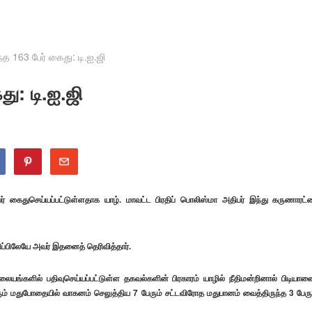
ரிந்த 163 பேர் கைது: டி.ஐ.ஜி
ைது: டி.ஐ.ஜி
 பேர் கைதுசெய்யப்பட்டுள்ளதாக யாழ். மாவட்ட பிரதிப் பொலிஸ்மா அதிபர் இந்து கருணாரட
ிப்பிலேயே அவர் இதனைத் தெரிவித்தார்.
நிலையங்களில் பதிவுசெய்யப்பட்டுள்ள தகவல்களின் பிரகாரம் யாழில் நீதிமன்றினால் பிடியா
ேரும் மதுபோதையில் வாகனம் செலுத்திய 7 பேரும் சட்டவிரோத மதுபானம் வைத்திருந்த 3 பேரு