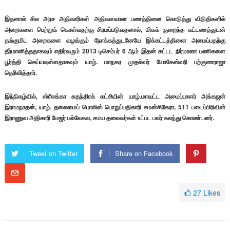
இதனால் சில அரச அதிகாரிகள் அதிகளவான பணத்தினை கொடுத்து விடுதிகளில்
அறைகளை பெற்றுக் கொள்வதற்கு சிரமப்படுவதனால், மிகக் குறைந்த கட்டணத்துடன்
தங்குமிட அறைகளை வழங்கும் நோக்கத்துடனேயே இக்கட்டத்தினை அமைப்பதற்கு
தீர்மானித்ததாகவும் எதிர்வரும் 2013 டிசெம்பர் 6 ஆம் இதன் கட்டட நிர்மாண பணிகளை
பூர்த்தி செய்யவுள்ளதாகவும் யாழ். மாநகர முதல்வர் யோகேஸ்வரி பற்குணராஜா
தெரிவித்தார்.
இந்நிகழ்வில், ஸ்ரீலங்கா சுதந்திரக் கட்சியின் யாழ்.மாவட்ட அமைப்பாளர் அங்கஜன்
இராமநாதன், யாழ். தலைமைப் பொலிஸ் பொறுப்பதிகாரி சமன்சிகேரா, 511 படைப்பிரிவின்
இராணுவ அதிகாரி மேஜர் பல்லேகல, சமய தலைவர்கள் உட்பட பலர் கலந்து கொண்டனர்.
Tweet on Twitter
Share on Facebook
27
Likes