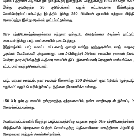
அமைப்பதற்கான அடிக்கல் நாட்டும் நிகழ்வு இன்று நடைபெற்றுள்ளது.1983 மே தொடக்கம்
இங்கு குடியிருந்த 28 குடும்பங்கள் வலுக் கட்டாமயமாக இங்கிருந்து
வெளியேற்றப்பட்டனர்.அந்த இடத்தில் இன்று 250 மில்லியன் ரூபாவில் சுற்றுலா விடுதி
அமைப்தற்கு இன்று அடிக்கல் நாட்டப்பட்டுள்ளது.
அரச உத்தியோகத்தர்களுக்கான சுற்றுலா தங்குமிட விடுதிக்கான அடிக்கல் நாட்டும்
வைபவம் இன்று யாழ். பண்ணையில் நடைபெற்றது.
இந்நிகழ்வில், யாழ். மாவட்ட கட்டளைத் தளபதி மகிந்த ஹத்துருசிங்க, யாழ். மாநகர
முதல்வர் யோகேஸ்வரி பற்குணராஜா, நகர அபிவிருத்தி அதிகார சபையின் தலைவர் நிமல்
பெரேரா, நகர அபிவிருத்தி அதிகார சபையின் திட்ட இணைப்பாளர் ரொஹான் பாலியங்கொட,
உட்பட பலர் கலந்துகொண்டனர்.
யாழ். மாநகர சபையும், நகர சபையும் இணைந்து 250 மில்லியன் ரூபா நிதியில் ‘முத்தமிழ்
சதுக்கம்’ எனும் பெயரில் இக்கட்டிடத்தினை நிர்மாணிக்க உள்ளது.
150 பேர் ஒரே தடவையில் தங்குவதற்கு ஏற்றவகையில், நவீன வசதிகளுடன் இக்கட்டிடம்
அமைக்கப்படவுள்ளது.
வெளிமாவட்டங்களில் இருந்து யாழ்ப்பாணத்திற்கு வருகை தரும் அரச உத்தியோகத்தர்கள்
விடுதிகளில் அறைகளை பெற்றக் கொள்வதற்கு அதிகளவிலான பணத்தினை அறவிட்டு
அறைகளை பெற்றுக் கொள்கின்றார்கள்.