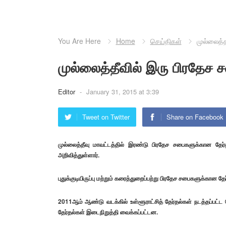
You Are Here
Home
செய்திகள்
முல்லைத்த
முல்லைத்தீவில் இரு பிரதேச ச
Editor
-
January 31, 2015 at 3:39
Tweet on Twitter
Share on Facebook
முல்லைத்தீவு மாவட்டத்தில் இரண்டு பிரதேச சபைகளுக்கான தேர்
அறிவித்துள்ளார்.
புதுக்குடியிருப்பு மற்றும் கரைத்துறைப்பற்று பிரதேச சபைகளுக்கான 
2011ஆம் ஆண்டு வடக்கில் உள்ளூராட்சித் தேர்தல்கள் நடத்தப்பட்ட
தேர்தல்கள் இடைநிறுத்தி வைக்கப்பட்டன.