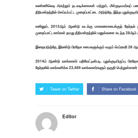
கண்ணிவெடி அகற்றும் நடவடிக்கைகள் மற்றும், மீள்குடியமர்வுப்
நீதிமன்றத்தில் செய்யப்பட்ட முறைப்பாட்டை அடுத்தே, இந்த புதுக்குடிய
எனினும், 2013ஆம் ஆண்டு வடக்கு மாகாணசபைக்குத் தேர்தல் நடத
முறைப்பாட்டாளர்கள் தமது நீதிமன்றத்தில் மனுக்களை கடந்த 28ஆம் 
இதையடுத்தே, இரண்டு பிரதேச சபைகளுக்கும் வரும் பெப்ரவரி 28 ஆம
2014ம் ஆண்டு வாக்காளர் பதிவேட்டின்படி, புதுக்குடியிருப்பு பி
தேர்தலில் வாக்களிக்க 23,489 வாக்காளர்களும் தகுதி பெற்றுள்ளனர் எ
Tweet on Twitter
Share on Facebook
Editor