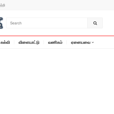
ற்றி
கல்வி
விளையாட்டு
வணிகம்
ஏனையவை