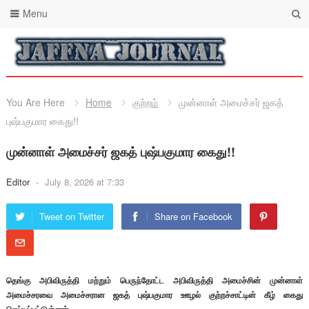
Menu
You Are Here
Home
குற்றம்
முன்னாள் அமைச்சர் ஜகத்
புஷ்பகுமார கைது!!
முன்னாள் அமைச்சர் ஜகத் புஷ்பகுமார கைது!!
Editor
-
July 8, 2026 at 7:33
Tweet on Twitter
Share on Facebook
தெங்கு அபிவிருத்தி மற்றும் பெருந்தோட்ட அபிவிருத்தி அமைச்சின் முன்னாள்
அமைச்சரவை அமைச்சரான ஜகத் புஷ்பகுமார ஊழல் குற்றச்சாட்டின் கீழ் கைது