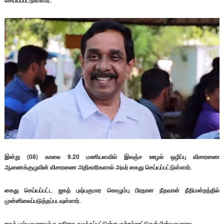
செய்யப்பட்டுள்ளார்.
இன்று (08) காலை 9.20 மணியளவில் இலஞ்ச ஊழல் ஒழிப்பு விசாரணை
ஆணைக்குழுவின் விசாரணை அதிகாரிகளால் அவர் கைது செய்யப்பட்டுள்ளார்.
கைது செய்யப்பட்ட ஜகத் புஷ்பகுமார கொழும்பு பிரதான நீதவான் நீதிமன்றத்தில்
முன்னிலைப்படுத்தப்படவுள்ளார்.
ஜகத் புஷ்பகுமாரவுக்கு எதிராக சுமத்தப்பட்டுள்ள குற்றச்சாட்டுகள் பின்வருமாறு: