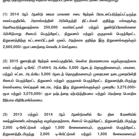
(1) 2014 ஆம் ஆண்டு ஊவா மாகாண சபை தேர்தல் பிரகடனப்படுத்தப்பட்டிருந்த
காலப்பகுதியில், அரசாங்கத்தின் அபிவிருத்தி திட்டங்கள் குறித்து மக்களுக்கு
தெளிவுபடுத்துவதற்காக 250,000 சுவரொட்டிகள் மற்றும் துண்டுப்பிரசுரங்களை
அச்சிடுமாறு சிலாபம் பெருந்தோட்ட நிறுவனம் மற்றும் குருநாகல் பெருந்தோட்ட
நிறுவனத்திற்கு கட்டளையிட்டதன் மூலம், அதற்காக குறித்த இரு நிறுவனங்களுக்கும்
2,665,000/- ரூபா பணத்தை செலவிடச் செய்தமை.
(2) 2015 ஜனாதிபதி தேர்தல் காலப்பகுதியில், வெள்ள நிவாரணமாக வழங்குவதற்காக
சாரம் மற்றும் டி-சேர்ட் (T-shirt) அடங்கிய 5,000 ஆடைத் தொகுதிகளையும், பாவாடை
மற்றும் சட்டை அடங்கிய 5,000 ஆடைத் தொகுதிகளையும் முறையான நடைமுறையின்றி
சிலாபம் பெருந்தோட்ட நிறுவனம் மற்றும் குருநாகல் பெருந்தோட்ட நிறுவனத்திடமிருந்து
கொள்வனவு செய்ததன் ஊடாக, அந்த இரு நிறுவனங்களுக்கும் முறையே 3,275,000/-
ரூபா மற்றும் 3,075,000/- ரூபா நஷ்டத்தை ஏற்படுத்தியமை மற்றும் அவற்றை பௌதிக
ரீதியாக விநியோகிக்காமை.
(3) 2013 மற்றும் 2014 ஆம் ஆண்டுகளில் மே தின பேரணியில்
கலந்துகொண்டவர்களுக்கு வழங்குவதற்காக, சிலாபம் பெருந்தோட்ட நிறுவனத்திடமிருந்து
2,000 டி-சேர்ட்டுகள் மற்றும் 1,500 சேலைகளையும், குருநாகல் பெருந்தோட்ட
நிறுவனத்திடமிருந்து 2,000 டி-சேர்ட்டுகள் மற்றும் 1,500 சேலைகளையும்