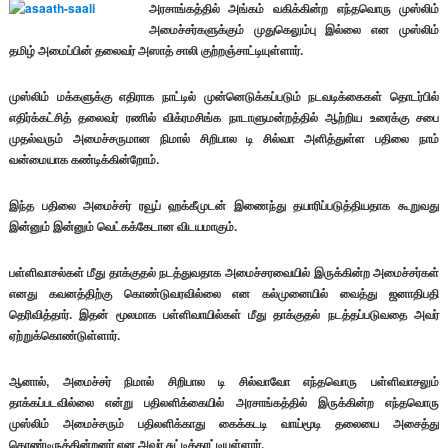
அரசாங்கத்தில் அங்கம் வகிக்கின்ற எந்தவொரு முஸ்லிம்
அமைச்சர்களுக்கும் முதுகெலும்பு இல்லை என முஸ்லிம்
தமிழ் அமைப்பின் தலைவர் அஸாத் சாலி குற்றஞ்சாட்டியுள்ளார்.
முஸ்லிம் மக்களுக்கு எதிராக நாட்டில் முன்னெடுக்கப்படும் நடவடிக்கைகள் தொடர்பில்
எதிர்க்கட்சித் தலைவர் ரணில் விக்ரமசிங்க நாடாளுமன்றத்தில் ஆற்றிய உரைக்கு சபை
முதல்வரும் அமைச்சருமான நிமால் சிறிபால டி சில்வா அளித்துள்ள பதிலை நாம்
வன்மையாக கண்டிக்கின்றோம்.
இந்த பதிலை அமைச்சர் ரவூப் ஹக்கீமுடன் இணைந்து தயாரிப்படுத்தியதாக கூறுவது
இன்னும் இன்னும் வெட்கக்கேடான விடயமாகும்.
பள்ளிவாசல்கள் மீது தாக்குதல் நடத்துவதாக அமைச்சரவையில் இருக்கின்ற அமைச்சர்கள்
எனது கவனத்திற்கு கொண்டுவரவில்லை என கல்முனையில் வைத்து ஜனாதிபதி
தெரிவித்தார். இதன் மூலமாக பள்ளிவாயில்கள் மீது தாக்குதல் நடத்தப்படுவதை அவர்
ஏற்றுக்கொண்டுள்ளார்.
ஆனால், அமைச்சர் நிமால் சிறிபால டி சில்வாவோ எந்தவொரு பள்ளிவாசலும்
தாக்கப்படவில்லை என்று பதிலளிக்கையில் அரசாங்கத்தில் இருக்கின்ற எந்தவொரு
முஸ்லிம் அமைச்சரும் பதிலளிக்காது கைக்கடடி வாய்மூடி தலையை அசைத்து
கொண்டிருக்கின்றனர் என அவர் சுட்டிக்காட்டியுள்ளார்.