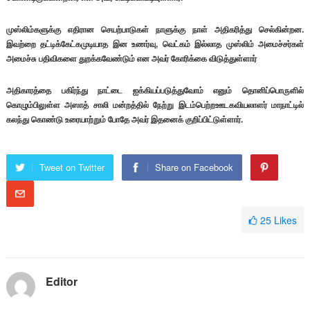
முஸ்லிம்களுக்கு எதிரான செயற்பாடுகள் நாளுக்கு நாள் அதிகரித்து செல்கின்றன.
இவற்றை தட்டிக்கேட்கமுடியாத இன உணர்வு, வெட்கம் இல்லாத முஸ்லிம் அமைச்சர்கள்
அமைச்சு பதிவிகளை துறக்கவேண்டும் என அவர் கோரிக்கை விடுத்துள்ளார்
அதிகாரத்தை பகிர்ந்து நாட்டை ஐக்கியப்படுத்துவோம் எனும் தொனிப்பொருளில்
கொழும்பிலுள்ள அஸாத் சாலி மன்றத்தில் நேற்று இடம்பெற்றஊடகவியலாளர் மாநாட்டில்
கலந்து கொண்டு உரையாற்றும் போதே அவர் இதனைக் குறிப்பிட்டுள்ளார்.
Tweet on Twitter
Share on Facebook
25
Likes
Editor