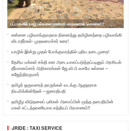
பட்டபகலில் யாழ்.பல்கலை மாணவி காதலனால் கொலை!!!
என்னை பழிவாங்குவதாக நினைத்து தமிழினத்தை பழிவாங்கி
விடாதீர்கள்- முதலமைச்சர் உரை!
யாழில் இன்று முதல் போக்குவரத்தில் புதிய நடைமுறை!
தேசிய மக்கள் சக்தி என அடையாளப்படுத்தப்படினும் அரசியல்
தீர்மானம்சார் அதிகாரங்கள் ஜே.வி.பி வசமே உள்ளன –
கஜேந்திரகுமார்
தமிழர் ஒருவரைத் தாருங்கள் வடக்கு ஆளுநராக
நியமிக்கின்றேன் – ஜனாதிபதி
தமிழீழ விடுதலைப் புலிகள் அமைப்பின் மூத்த தளபதியின்
மகள் சட்டத்தரணியாக சத்தியப் பிரமாணம்!!
JRIDE : TAXI SERVICE