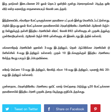
இரு நாடுகள் இடையிலான 20 ஓவர் தொடர் ஒன்றில் மூன்று அரைசதங்கள் அடித்த ஒரே
வீரர் என்ற வரலாற்று சாதனையையும் கோலி படைத்தார்.
இந்நிலையில், சர்வதேச போட்டிகளுக்கான தரவரிசை பட்டியல் இன்று வெளியிடப்பட்டுள்ளது.
அதில் இருபது ஓவர் போட்டிக்கான தரவரிசையில் அவுஸ்திரேலிய அணியின் ஆரோன் பிஞ்ச்-
ஐ பின்னுக்குத் தள்ளி இந்திய அணியின் விராட் கோலி 892 புள்ளிகளுடன் முதலிடத்துக்கு
முன்னேறியுள்ளார். ஆரோன் பிஞ்ச் 868 புள்ளிகளுடன் இரண்டாது இடத்தில் உள்ளார்.
பங்களாதேஷ் அணியின் ஹால்ஸ் 3-வது இடத்திலும், தென் ஆப்பிரிக்கா அணியின் டூ
பிளிஸ்சிஸ் 4-வது இடத்திலும் உள்ளனர். முதல் 10 இடங்களுக்குள் இந்திய அணியை
சேர்ந்த வேறு யாரும் இடம்பெறவில்லை.
சுரேஷ் ரெய்னா 13-வது இடத்திலும், ரோகித் சர்மா 16-வது இடத்திலும், யுவராஜ் சிங் 20-
வது இடத்திலும் உள்ளனர்.
முன்னதாக, அவுஸ்திரேலிய அணியை ஒயிட் வாஷ் செய்ததை அடுத்து டி20 போட்டிக்கான
தரவரிசையில் இந்திய அணி முதலிடத்தை பிடித்தது குறிப்பிடத்தக்கது.
Tweet on Twitter
Share on Facebook