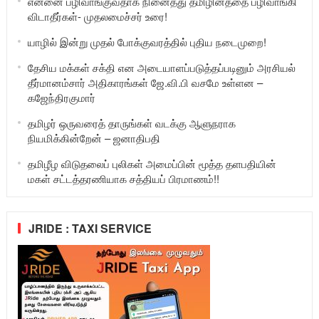
என்னை பழிவாங்குவதாக நினைத்து தமிழினத்தை பழிவாங்கி
விடாதீர்கள்- முதலமைச்சர் உரை!
யாழில் இன்று முதல் போக்குவரத்தில் புதிய நடைமுறை!
தேசிய மக்கள் சக்தி என அடையாளப்படுத்தப்படினும் அரசியல்
தீர்மானம்சார் அதிகாரங்கள் ஜே.வி.பி வசமே உள்ளன –
கஜேந்திரகுமார்
தமிழர் ஒருவரைத் தாருங்கள் வடக்கு ஆளுநராக
நியமிக்கின்றேன் – ஜனாதிபதி
தமிழீழ விடுதலைப் புலிகள் அமைப்பின் மூத்த தளபதியின்
மகள் சட்டத்தரணியாக சத்தியப் பிரமாணம்!!
JRIDE : TAXI SERVICE