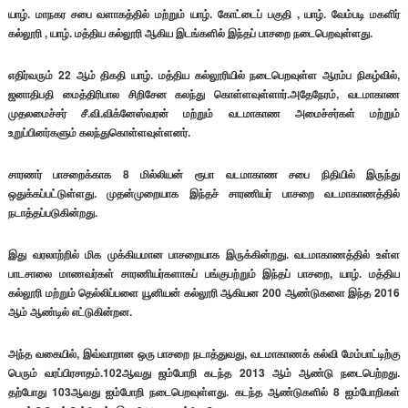
யாழ். மாநகர சபை வளாகத்தில் மற்றும் யாழ். கோட்டைப் பகுதி , யாழ். வேம்படி மகளிர்
கல்லூரி , யாழ். மத்திய கல்லூரி ஆகிய இடங்களில் இந்தப் பாசறை நடைபெறவுள்ளது.
எதிர்வரும் 22 ஆம் திகதி யாழ். மத்திய கல்லூரியில் நடைபெறவுள்ள ஆரம்ப நிகழ்வில்,
ஜனாதிபதி மைத்திரிபால சிறிசேன கலந்து கொள்ளவுள்ளார்.அதேநேரம், வடமாகாண
முதலமைச்சர் சீ.வி.விக்னேஸ்வரன் மற்றும் வடமாகாண அமைச்சர்கள் மற்றும்
உறுப்பினர்களும் கலந்துகொள்ளவுள்ளனர்.
சாரணர் பாசறைக்காக 8 மில்லியன் ரூபா வடமாகாண சபை நிதியில் இருந்து
ஒதுக்கப்பட்டுள்ளது. முதன்முறையாக இந்தச் சாரணியர் பாசறை வடமாகாணத்தில்
நடாத்தப்படுகின்றது.
இது வரலாற்றில் மிக முக்கியமான பாசறையாக இருக்கின்றது. வடமாகாணத்தில் உள்ள
பாடசாலை மாணவர்கள் சாரணியர்களாகப் பங்குபற்றும் இந்தப் பாசறை, யாழ். மத்திய
கல்லூரி மற்றும் தெல்லிப்பளை யூனியன் கல்லூரி ஆகியன 200 ஆண்டுகளை இந்த 2016
ஆம் ஆண்டில் எட்டுகின்றன.
அந்த வகையில், இவ்வாறான ஒரு பாசறை நடாத்துவது, வடமாகாணக் கல்வி மேம்பாட்டிற்கு
பெரும் வரப்பிரசாதம்.102ஆவது ஜம்போறி கடந்த 2013 ஆம் ஆண்டு நடைபெற்றது.
தற்போது 103ஆவது ஐம்போறி நடைபெறவுள்ளது. கடந்த ஆண்டுகளில் 8 ஐம்போறிகள்