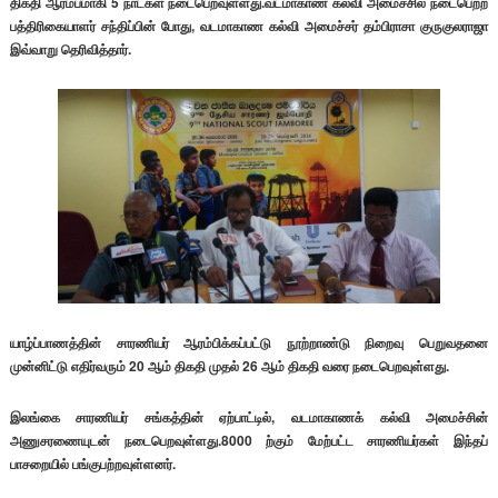
திகதி ஆரம்பமாகி 5 நாட்கள் நடைபெறவுள்ளது.வடமாகாண கல்வி அமைச்சில் நடைபெற்ற
பத்திரிகையாளர் சந்திப்பின் போது, வடமாகாண கல்வி அமைச்சர் தம்பிராசா குருகுலராஜா
இவ்வாறு தெரிவித்தார்.
யாழ்ப்பாணத்தின் சாரணியர் ஆரம்பிக்கப்பட்டு நூற்றாண்டு நிறைவு பெறுவதனை
முன்னிட்டு எதிர்வரும் 20 ஆம் திகதி முதல் 26 ஆம் திகதி வரை நடைபெறவுள்ளது.
இலங்கை சாரணியர் சங்கத்தின் ஏற்பாட்டில், வடமாகாணக் கல்வி அமைச்சின்
அணுசரணையுடன் நடைபெறவுள்ளது.8000 ற்கும் மேற்பட்ட சாரணியர்கள் இந்தப்
பாசறையில் பங்குபற்றவுள்ளனர்.