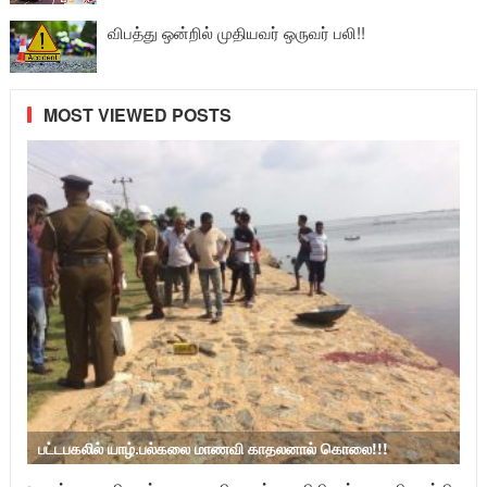
விபத்து ஒன்றில் முதியவர் ஒருவர் பலி!!
MOST VIEWED POSTS
பட்டபகலில் யாழ்.பல்கலை மாணவி காதலனால் கொலை!!!