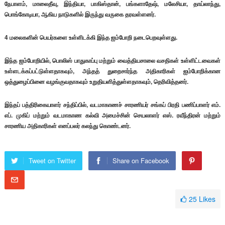
நேபாளம், மாலைதீவு, இந்தியா, பாகிஸ்தான், பங்களாதேஷ், மலேசியா, தாய்லாந்து,
பொங்கோடியா, ஆகிய நாடுகளில் இருந்து வருகை தரவள்ளனர்.
4 மலைகளின் பெயர்களை உள்ளிடக்கி இந்த ஐம்போறி நடைபெறவுள்ளது.
இந்த ஐம்போறியில், பொலிஸ் பாதுகாப்பு மற்றும் வைத்தியசாலை வசதிகள் உள்ளிட்டவைகள்
உள்ளடக்கப்பட்டுள்ளதாகவும், அந்தத் துறைசார்ந்த அதிகாரிகள் ஐம்போறிக்கான
ஒத்துழைப்பினை வழங்குவதாகவும் உறுதியளித்துள்ளதாகவும், தெரிவித்தனர்.
இந்தப் பத்திரிகையாளர் சந்திப்பில், வடமாகாணச் சாரணியர் சங்கப் பிரதி பணிப்பாளர் எம்.
எப். முகிப் மற்றும் வடமாகாண கல்வி அமைச்சின் செயலாளர் எஸ். ரவீந்திரன் மற்றும்
சாரணிய அதிகாரிகள் எனப்பலர் கலந்து கொண்டனர்.
Tweet on Twitter
Share on Facebook
25
Likes