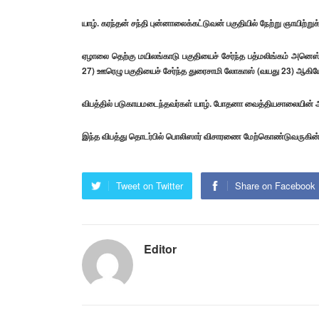
யாழ். கரந்தன் சந்தி புன்னாலைக்கட்டுவன் பகுதியில் நேற்று ஞாயிற்
ஏழாலை தெற்கு மயிலங்காடு பகுதியைச் சேர்ந்த பத்மலிங்கம் அனெஸ்ரின
27) ஊரெழு பகுதியைச் சேர்ந்த துரைசாமி லோகாஸ் (வயது 23) ஆகி
விபத்தில் படுகாயமடைந்தவர்கள் யாழ். போதனா வைத்தியசாலையின் அவச
இந்த விபத்து தொடர்பில் பொலிஸார் விசாரணை மேற்கொண்டுவருகின்
Tweet on Twitter
Share on Facebook
Editor