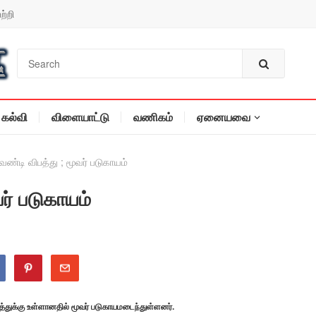
ற்றி
கல்வி
விளையாட்டு
வணிகம்
ஏனையவை
வண்டி விபத்து ; மூவர் படுகாயம்
ர் படுகாயம்
த்துக்கு உள்ளானதில் மூவர் படுகாயமடைந்துள்ளனர்.