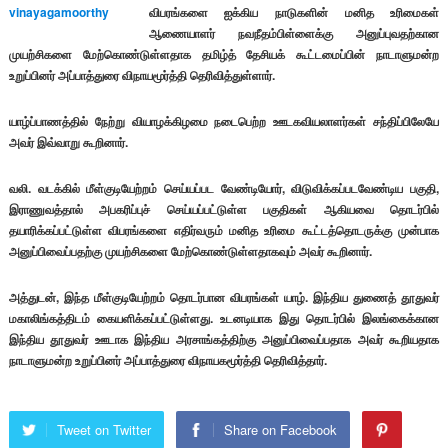
விபரங்களை ஐக்கிய நாடுகளின் மனித உரிமைகள்
ஆணையாளர் நவநீதம்பிள்ளைக்கு அனுப்புவதற்கான
முயற்சிகளை மேற்கொண்டுள்ளதாக
தமிழ்த் தேசியக் கூட்டமைப்பின் நாடாளுமன்ற
உறுப்பினர் அப்பாத்துரை விநாயமூர்த்தி தெரிவித்துள்ளார்.
யாழ்ப்பாணத்தில் நேற்று வியாழக்கிழமை நடைபெற்ற ஊடகவியலாளர்கள் சந்திப்பிலேயே
அவர் இவ்வாறு கூறினார்.
வலி. வடக்கில் மீள்குடியேற்றம் செய்யப்பட வேண்டியோர், விடுவிக்கப்படவேண்டிய பகுதி,
இராணுவத்தால் அபகரிப்புச் செய்யப்பட்டுள்ள பகுதிகள் ஆகியவை தொடர்பில்
தயாரிக்கப்பட்டுள்ள விபரங்களை எதிர்வரும் மனித உரிமை கூட்டத்தொடருக்கு முன்பாக
அனுப்பிவைப்பதற்கு முயற்சிகளை மேற்கொண்டுள்ளதாகவும் அவர் கூறினார்.
அத்துடன், இந்த மீள்குடியேற்றம் தொடர்பான விபரங்கள் யாழ். இந்திய துணைத் தூதுவர்
மகாலிங்கத்திடம் கையளிக்கப்பட்டுள்ளது. உடனடியாக இது தொடர்பில் இலங்கைக்கான
இந்திய தூதுவர் ஊடாக இந்திய அரசாங்கத்திற்கு அனுப்பிவைப்பதாக அவர் கூறியதாக
நாடாளுமன்ற உறுப்பினர் அப்பாத்துரை விநாயகமூர்த்தி தெரிவித்தார்.
Tweet on Twitter
Share on Facebook