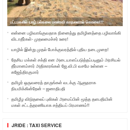
பட்டபகலில் யாழ்.பல்கலை மாணவி காதலனால் கொலை!!!
என்னை பழிவாங்குவதாக நினைத்து தமிழினத்தை பழிவாங்கி
விடாதீர்கள்- முதலமைச்சர் உரை!
யாழில் இன்று முதல் போக்குவரத்தில் புதிய நடைமுறை!
தேசிய மக்கள் சக்தி என அடையாளப்படுத்தப்படினும் அரசியல்
தீர்மானம்சார் அதிகாரங்கள் ஜே.வி.பி வசமே உள்ளன –
கஜேந்திரகுமார்
தமிழர் ஒருவரைத் தாருங்கள் வடக்கு ஆளுநராக
நியமிக்கின்றேன் – ஜனாதிபதி
தமிழீழ விடுதலைப் புலிகள் அமைப்பின் மூத்த தளபதியின்
மகள் சட்டத்தரணியாக சத்தியப் பிரமாணம்!!
JRIDE : TAXI SERVICE