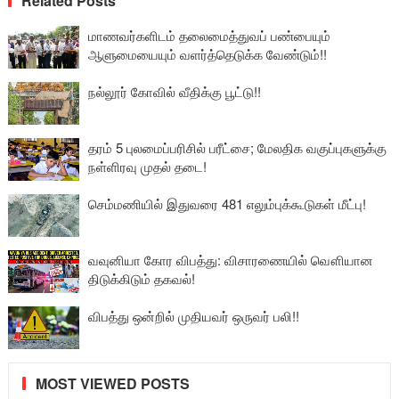
Related Posts
மாணவர்களிடம் தலைமைத்துவப் பண்பையும்
ஆளுமையையும் வளர்த்தெடுக்க வேண்டும்!!
நல்லூர் கோவில் வீதிக்கு பூட்டு!!
தரம் 5 புலமைப்பரிசில் பரீட்சை; மேலதிக வகுப்புகளுக்கு
நள்ளிரவு முதல் தடை!
செம்மணியில் இதுவரை 481 எலும்புக்கூடுகள் மீட்பு!
வவுனியா கோர விபத்து: விசாரணையில் வௌியான
திடுக்கிடும் தகவல்!
விபத்து ஒன்றில் முதியவர் ஒருவர் பலி!!
MOST VIEWED POSTS