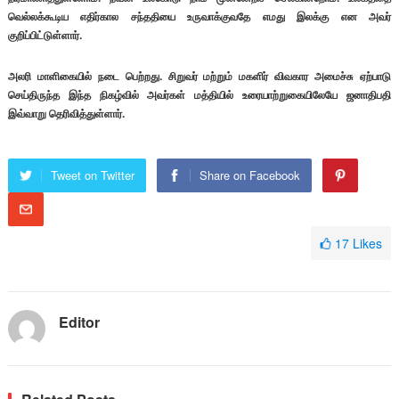
வெல்லக்கூடிய எதிர்கால சந்ததியை உருவாக்குவதே எமது இலக்கு என அவர்
குறிப்பிட்டுள்ளார்.
அலரி மாளிகையில் நடை பெற்றது. சிறுவர் மற்றும் மகளிர் விவகார அமைச்சு ஏற்பாடு
செய்திருந்த இந்த நிகழ்வில் அவர்கள் மத்தியில் உரையாற்றுகையிலேயே ஜனாதிபதி
இவ்வாறு தெரிவித்துள்ளார்.
Tweet on Twitter
Share on Facebook
17
Likes
Editor