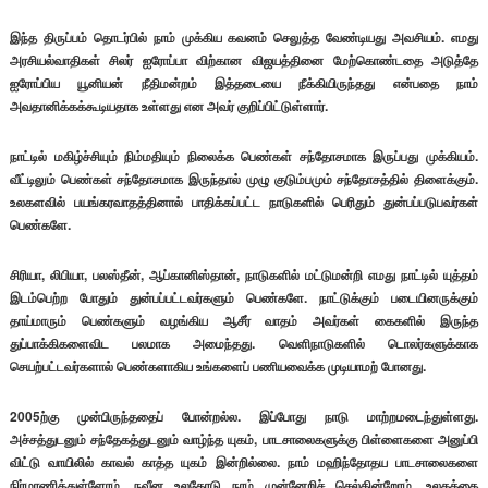
இந்த திருப்பம் தொடர்பில் நாம் முக்கிய கவனம் செலுத்த வேண்டியது அவசியம். எமது
அரசியல்வாதிகள் சிலர் ஐரோப்பா விற்கான விஜயத்தினை மேற்கொண்டதை அடுத்தே
ஐரோப்பிய யூனியன் நீதிமன்றம் இத்தடையை நீக்கியிருந்தது என்பதை நாம்
அவதானிக்கக்கூடியதாக உள்ளது என அவர் குறிப்பிட்டுள்ளார்.
நாட்டில் மகிழ்ச்சியும் நிம்மதியும் நிலைக்க பெண்கள் சந்தோசமாக இருப்பது முக்கியம்.
வீட்டிலும் பெண்கள் சந்தோசமாக இருந்தால் முழு குடும்பமும் சந்தோசத்தில் திளைக்கும்.
உலகளவில் பயங்கரவாதத்தினால் பாதிக்கப்பட்ட நாடுகளில் பெரிதும் துன்பப்படுபவர்கள்
பெண்களே.
சிரியா, லிபியா, பலஸ்தீன், ஆப்கானிஸ்தான், நாடுகளில் மட்டுமன்றி எமது நாட்டில் யுத்தம்
இடம்பெற்ற போதும் துன்பப்பட்டவர்களும் பெண்களே. நாட்டுக்கும் படையினருக்கும்
தாய்மாரும் பெண்களும் வழங்கிய ஆசீர் வாதம் அவர்கள் கைகளில் இருந்த
துப்பாக்கிகளைவிட பலமாக அமைந்தது. வெளிநாடுகளில் டொலர்களுக்காக
செயற்பட்டவர்களால் பெண்களாகிய உங்களைப் பணியவைக்க முடியாமற் போனது.
2005ற்கு முன்பிருந்ததைப் போன்றல்ல. இப்போது நாடு மாற்றமடைந்துள்ளது.
அச்சத்துடனும் சந்தேகத்துடனும் வாழ்ந்த யுகம், பாடசாலைகளுக்கு பிள்ளைகளை அனுப்பி
விட்டு வாயிலில் காவல் காத்த யுகம் இன்றில்லை. நாம் மஹிந்தோதய பாடசாலைகளை
நிர்மாணித்துள்ளோம். நவீன உலகோடு நாம் முன்னேறிச் செல்கின்றோம். உலகத்தை