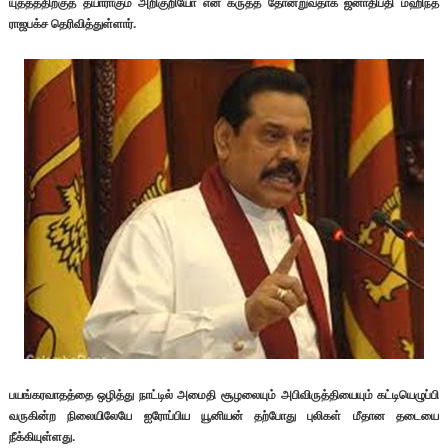
யுத்தத்திற்குத் தயாராகும் அறிகுறியோ என கருதத் தோன்றுவதாக ஜனாதிபதி மஹிந்த
ராஜபக்ச தெரிவித்துள்ளார்.
பயங்கரவாதத்தை ஒழித்து நாட்டில் அமைதி சூழலையும் அபிவிருத்தியையும் கட்டியெழுப்பி
வருகின்ற நிலையிலேயே ஐரோப்பிய யூனியன் தற்போது புலிகள் மீதான தடையை
நீக்கியுள்ளது.