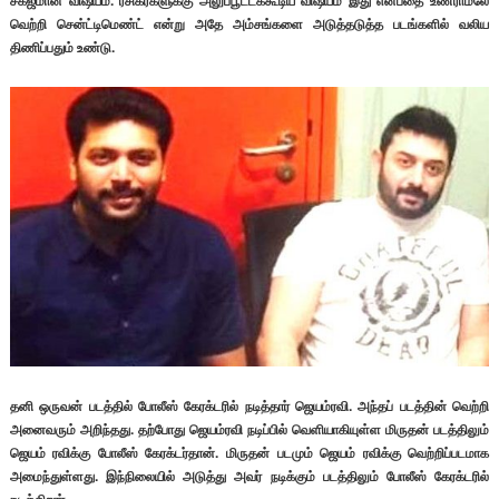
சகஜமான விஷயம். ரசிகர்களுக்கு அலுப்பூட்டக்கூடிய விஷயம் இது என்பதை உணராமலே
வெற்றி சென்ட்டிமெண்ட் என்று அதே அம்சங்களை அடுத்தடுத்த படங்களில் வலிய
திணிப்பதும் உண்டு.
தனி ஒருவன் படத்தில் போலீஸ் கேரக்டரில் நடித்தார் ஜெயம்ரவி. அந்தப் படத்தின் வெற்றி
அனைவரும் அறிந்தது. தற்போது ஜெயம்ரவி நடிப்பில் வெளியாகியுள்ள மிருதன் படத்திலும்
ஜெயம் ரவிக்கு போலீஸ் கேரக்டர்தான். மிருதன் படமும் ஜெயம் ரவிக்கு வெற்றிப்படமாக
அமைந்துள்ளது. இந்நிலையில் அடுத்து அவர் நடிக்கும் படத்திலும் போலீஸ் கேரக்டரில்