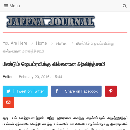
Menu
You Are Here
Home
சினிமா
மீண்டும் ஜெயம்ரவிக்கு
வில்லனான அரவிந்த்சாமி
மீண்டும் ஜெயம்ரவிக்கு வில்லனான அரவிந்த்சாமி
Editor
-
February 23, 2016 at 5:44
Tweet on Twitter
Share on Facebook
ஒரு படம் வெற்றியடைந்தால் அந்த ஹீரோவை வைத்து எடுக்கப்படும் அடுத்தடுத்தப்
படங்கள் ஏற்கனவே வெற்றியடைந்த படங்களின் சாயலிலேயே எடுக்கப்படுவது திரையுலகில்