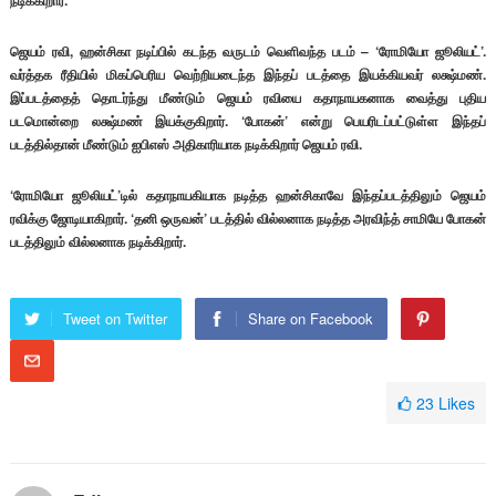
நடிக்கிறார்.
ஜெயம் ரவி, ஹன்சிகா நடிப்பில் கடந்த வருடம் வெளிவந்த படம் – ‘ரோமியோ ஜூலியட்’.
வர்த்தக ரீதியில் மிகப்பெரிய வெற்றியடைந்த இந்தப் படத்தை இயக்கியவர் லக்ஷ்மண்.
இப்படத்தைத் தொடர்ந்து மீண்டும் ஜெயம் ரவியை கதாநாயகனாக வைத்து புதிய
படமொன்றை லக்ஷ்மண் இயக்குகிறார். ‘போகன்’ என்று பெயரிடப்பட்டுள்ள இந்தப்
படத்தில்தான் மீண்டும் ஐபிஎஸ் அதிகாரியாக நடிக்கிறார் ஜெயம் ரவி.
‘ரோமியோ ஜூலியட்’டில் கதாநாயகியாக நடித்த ஹன்சிகாவே இந்தப்படத்திலும் ஜெயம்
ரவிக்கு ஜோடியாகிறார். ‘தனி ஒருவன்’ படத்தில் வில்லனாக நடித்த அரவிந்த் சாமியே போகன்
படத்திலும் வில்லனாக நடிக்கிறார்.
Tweet on Twitter
Share on Facebook
23
Likes