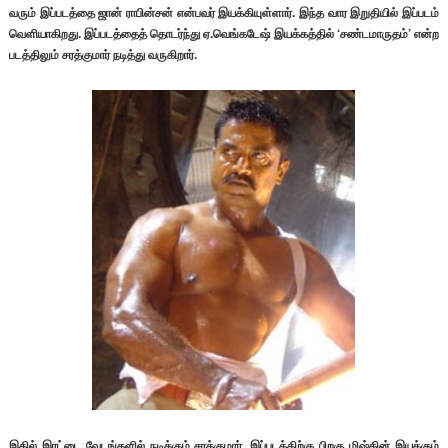
வரும் இப்படத்தை ஜான் ராபின்சன் என்பவர் இயக்கியுள்ளார்.
இந்த வார இறுதியில் இப்படம்
வெளியாகிறது. இப்படத்தைத் தொடர்ந்து ஏ.வெங்கடேஷ் இயக்கத்தில் ‘சண்டமாருதம்’ என்ற
படத்திலும் சரத்குமார் நடித்து வருகிறார்.
இதில் இரட்டை வேடங்களில் நடிக்கும் சரத்குமார், இப்படத்திற்கு பிறகு மிஷ்கின் இயக்கும்