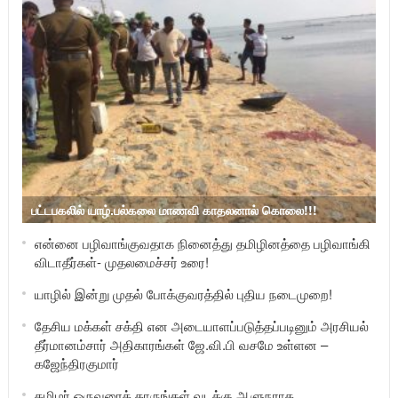
பட்டபகலில் யாழ்.பல்கலை மாணவி காதலனால் கொலை!!!
என்னை பழிவாங்குவதாக நினைத்து தமிழினத்தை பழிவாங்கி
விடாதீர்கள்- முதலமைச்சர் உரை!
யாழில் இன்று முதல் போக்குவரத்தில் புதிய நடைமுறை!
தேசிய மக்கள் சக்தி என அடையாளப்படுத்தப்படினும் அரசியல்
தீர்மானம்சார் அதிகாரங்கள் ஜே.வி.பி வசமே உள்ளன –
கஜேந்திரகுமார்
தமிழர் ஒருவரைத் தாருங்கள் வடக்கு ஆளுநராக