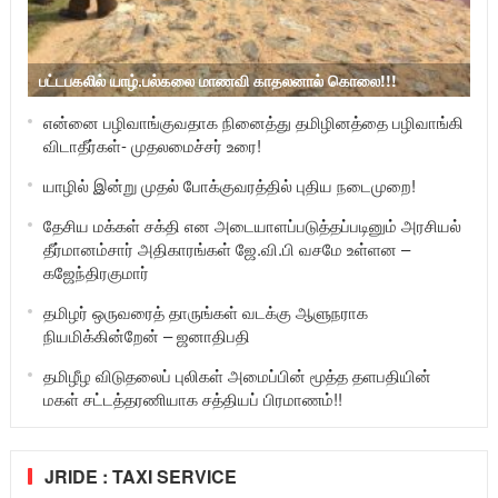
பட்டபகலில் யாழ்.பல்கலை மாணவி காதலனால் கொலை!!!
என்னை பழிவாங்குவதாக நினைத்து தமிழினத்தை பழிவாங்கி
விடாதீர்கள்- முதலமைச்சர் உரை!
யாழில் இன்று முதல் போக்குவரத்தில் புதிய நடைமுறை!
தேசிய மக்கள் சக்தி என அடையாளப்படுத்தப்படினும் அரசியல்
தீர்மானம்சார் அதிகாரங்கள் ஜே.வி.பி வசமே உள்ளன –
கஜேந்திரகுமார்
தமிழர் ஒருவரைத் தாருங்கள் வடக்கு ஆளுநராக
நியமிக்கின்றேன் – ஜனாதிபதி
தமிழீழ விடுதலைப் புலிகள் அமைப்பின் மூத்த தளபதியின்
மகள் சட்டத்தரணியாக சத்தியப் பிரமாணம்!!
JRIDE : TAXI SERVICE