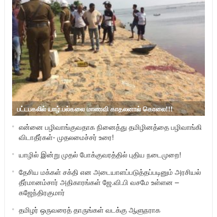
பட்டபகலில் யாழ்.பல்கலை மாணவி காதலனால் கொலை!!!
என்னை பழிவாங்குவதாக நினைத்து தமிழினத்தை பழிவாங்கி
விடாதீர்கள்- முதலமைச்சர் உரை!
யாழில் இன்று முதல் போக்குவரத்தில் புதிய நடைமுறை!
தேசிய மக்கள் சக்தி என அடையாளப்படுத்தப்படினும் அரசியல்
தீர்மானம்சார் அதிகாரங்கள் ஜே.வி.பி வசமே உள்ளன –
கஜேந்திரகுமார்
தமிழர் ஒருவரைத் தாருங்கள் வடக்கு ஆளுநராக