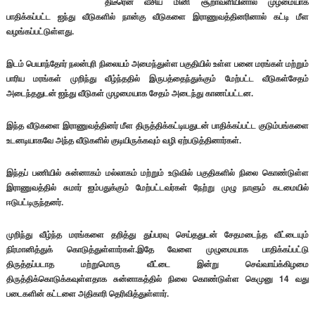
திடீரென வீசிய மினி சூறாவளியினால் முழமையாக
பாதிக்கப்பட்ட ஐந்து வீடுகளில் நான்கு வீடுகளை இராணுவத்தினரினால் கட்டி மீள
வழங்கப்பட்டுள்ளது.
இடம் பெயாந்தோர் நலன்புரி நிலையம் அமைந்துள்ள பகுதியில் உள்ள பனை மரங்கள் மற்றும்
பாரிய மரங்கள் முறிந்து வீழ்ந்ததில் இருபத்தைந்துக்கும் மேற்பட்ட வீடுகள்சேதம்
அடைந்ததுடன் ஐந்து வீடுகள் முழமையாக சேதம் அடைந்து காணப்பட்டன.
இந்த வீடுகளை இராணுவத்தினர் மீள திருத்திக்கட்டியதுடன் பாதிக்கப்பட்ட குடும்பங்களை
உடனடியாகவே அந்த வீடுகளில் குடியிருக்கவும் வழி ஏற்படுத்தினார்கள்.
இந்தப் பணியில் சுன்னாகம் மல்லாகம் மற்றும் உடுவில் பகுதிகளில் நிலை கொண்டுள்ள
இராணுவத்தில் சுமார் ஐம்பதுக்கும் மேற்பட்டவர்கள் நேற்று முழு நாளும் கடமையில்
ஈடுபட்டிருந்தனர்.
முறிந்து வீழ்ந்த மரங்களை தறித்து துப்பரவு செய்ததுடன் சேதமடைந்த வீட்டையும்
நிர்மானித்துக் கொடுத்துள்ளார்கள்.இதே வேளை முழுமையாக பாதிக்கப்பட்டு
திருத்தப்படாத மற்றுமொரு வீட்டை இன்று செவ்வாய்க்கிழமை
திருத்திக்கொடுக்கவுள்ளதாக சுன்னாகத்தில் நிலை கொண்டுள்ள கெமுனு 14 வது
படைகளின் கட்டளை அதிகாரி தெரிவித்துள்ளார்.