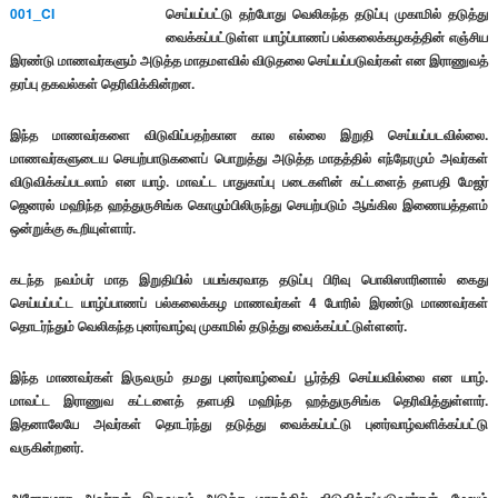
செய்யப்பட்டு தற்போது வெலிகந்த தடுப்பு முகாமில் தடுத்து
வைக்கப்பட்டுள்ள யாழ்ப்பாணப் பல்கலைக்கழகத்தின் எஞ்சிய
இரண்டு மாணவர்களும் அடுத்த மாதமளவில் விடுதலை செய்யப்படுவர்கள் என இராணுவத்
தரப்பு தகவல்கள் தெரிவிக்கின்றன.
இந்த மாணவர்களை விடுவிப்பதற்கான கால எல்லை இறுதி செய்யப்படவில்லை.
மாணவர்களுடைய செயற்பாடுகளைப் பொறுத்து அடுத்த மாதத்தில் எந்நேரமும் அவர்கள்
விடுவிக்கப்படலாம் என யாழ். மாவட்ட பாதுகாப்பு படைகளின் கட்டளைத் தளபதி மேஜர்
ஜெனரல் மஹிந்த ஹத்துருசிங்க கொழும்பிலிருந்து செயற்படும் ஆங்கில இணையத்தளம்
ஒன்றுக்கு கூறியுள்ளார்.
கடந்த நவம்பர் மாத இறுதியில் பயங்கரவாத தடுப்பு பிரிவு பொலிஸாரினால் கைது
செய்யப்பட்ட யாழ்ப்பாணப் பல்கலைக்கழ மாணவர்கள் 4 போரில் இரண்டு மாணவர்கள்
தொடர்ந்தும் வெலிகந்த புனர்வாழ்வு முகாமில் தடுத்து வைக்கப்பட்டுள்ளனர்.
இந்த மாணவர்கள் இருவரும் தமது புனர்வாழ்வைப் பூர்த்தி செய்யவில்லை என யாழ்.
மாவட்ட இராணுவ கட்டளைத் தளபதி மஹிந்த ஹத்துருசிங்க தெரிவித்துள்ளார்.
இதனாலேயே அவர்கள் தொடர்ந்து தடுத்து வைக்கப்பட்டு புனர்வாழ்வளிக்கப்பட்டு
வருகின்றனர்.