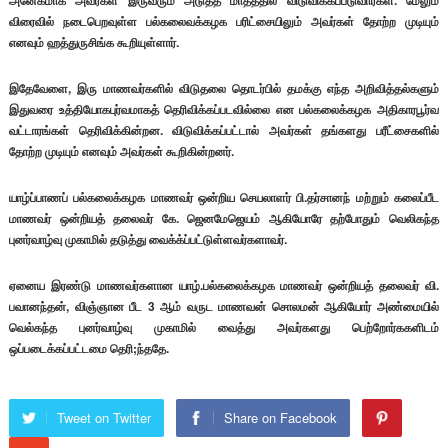
அனேகமாக அவர்கள் இருவரும் அடுத்த மாதத்தில் விடுவிக்கப்படுவார்கள். மேலும்
விரைவில் நடைபெறவுள்ள பல்கலைவக்கழக பரிட்சையிலும் அவர்கள் தோற்ற முடியும்
எனவும் ஹத்துருசிங்க கூறியுள்ளார்.
இதேவேளை, இரு மாணவர்களில் விடுதலை தொடர்பில் தமக்கு எந்த அறிவித்தல்களும்
இதுவரை உத்தியோகபுர்வமாகத் தெரிவிக்கப்படவில்லை என பல்கலைக்கழக அதிகாரபூர்வ
வட்டாரங்கள் தெரிவிக்கின்றன. விடுவிக்கப்பட்டால் அவர்கள் தங்களது பரீட்சைகளில்
தோற்ற முடியும் எனவும் அவர்கள் கூறிகின்றனர்.
யாழ்ப்பாணப் பல்கலைக்கழக மாணவர் ஒன்றிய செயலாளர் பி.தர்சானந் மற்றும் கலைப்பீட
மாணவர் ஒன்றியத் தலைவர் கே. ஜெனமேஜெயம் ஆகியோரே தற்போதும் வெலிகந்த
புனர்வாழ்வு முகாமில் தடுத்து வைக்க்ப்பட்டுள்ளவர்களாவர்.
ஏனைய இரண்டு மாணவர்களான யாழ்.பல்கலைக்கழக மாணவர் ஒன்றியத் தலைவர் வி.
பவானந்தன், விஞ்ஞான பீட 3 ஆம் வருட மாணவன் சொலமன் ஆகியோர் அண்மையில்
வெல்கந்த புனர்வாழ்வு முகாமில் வைத்து அவர்களது பெற்றோர்ககளிடம்
ஒப்படைக்கப்பட்டமை தெரி;ந்ததே.
Tweet on Twitter
Share on Facebook