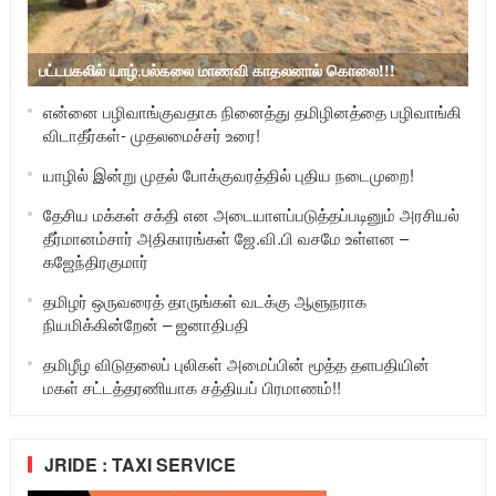
பட்டபகலில் யாழ்.பல்கலை மாணவி காதலனால் கொலை!!!
என்னை பழிவாங்குவதாக நினைத்து தமிழினத்தை பழிவாங்கி
விடாதீர்கள்- முதலமைச்சர் உரை!
யாழில் இன்று முதல் போக்குவரத்தில் புதிய நடைமுறை!
தேசிய மக்கள் சக்தி என அடையாளப்படுத்தப்படினும் அரசியல்
தீர்மானம்சார் அதிகாரங்கள் ஜே.வி.பி வசமே உள்ளன –
கஜேந்திரகுமார்
தமிழர் ஒருவரைத் தாருங்கள் வடக்கு ஆளுநராக
நியமிக்கின்றேன் – ஜனாதிபதி
தமிழீழ விடுதலைப் புலிகள் அமைப்பின் மூத்த தளபதியின்
மகள் சட்டத்தரணியாக சத்தியப் பிரமாணம்!!
JRIDE : TAXI SERVICE