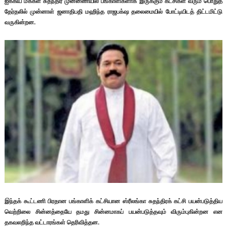
ஐக்கிய மக்கள் சுதந்திர முன்னணியில் பங்காளிகளாக இருக்கும் கட்சிகள் வரும் பொதுத்
தேர்தலில் முன்னாள் ஜனாதிபதி மஹிந்த ராஜபக்‌ஷ தலைமையில் போட்டியிடத் திட்டமிட்டு
வருகின்றன.
இந்தக் கூட்டணி பிரதான பங்காளிக் கட்சியான ஸ்ரீலங்கா சுதந்திரக் கட்சி பயன்படுத்திய
வெற்றிலை சின்னத்தையே தமது சின்னமாகப் பயன்படுத்தவும் விரும்புகின்றன என
தகவலறிந்த வட்டாரங்கள் தெரிவித்தன.