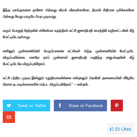
இந்த வாக்குகளை நானோ அல்லது விமல் வீரவன்ஸவோ, நிமால் சிறிபால டிசில்வாவோ
அல்லது வேறு யாருமே பெற முடியாது.
வரும் பொதுத் தேர்தலில் ஸ்ரீலங்கா சுதந்திரக் கட்சி ஜனாதிபதி மைத்திரி வழிகாட்டலின் கீழ்
போட்டியிடவுள்ளது.
எனினும் முன்னணியின் பெரும்பாலான கட்சிகள் அந்த முன்னணியில் போட்டியிட
விரும்பவில்லை. எனவே நாம் முன்னாள் ஜனாதிபதி மஹிந்த ராஜபக்‌ஷவின் கீழ்
போட்டியிடவே விரும்புகிறோம்.
கட்சி பற்றிய முடிவு இன்னும் உறுதியாகவில்லை என்றாலும் அவரின் தலைமையின் கீழேயே
பிரசார நடவடிக்கைகளில் ஈடுபட விரும்புகிறோம்” – என்றார்.
Tweet on Twitter
Share on Facebook
23
Likes