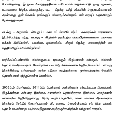
போனதென்பது, இயற்கை அனர்த்தத்தினால் பாரியளவில் பாதிக்கப்பட்டு தமது உறவுகள்,
உடமைகளை இழந்த மக்களுக்கு, வட – கிழக்கு தமிழ் மக்களின் அனுதாபங்களையும்
அவர்களது துன்பங்களில் நாங்களும் பங்கெடுக்கின்றோம் என்பதையும் தெரிவிக்கும்
நோக்கத்திலாகும்.
வடக்கு – கிழக்கில் பல்வேறுபட்ட கால கட்டங்களில் ஏற்பட்ட கலவரங்கள் காரணமாக
இடம்பெயர்ந்து வந்து, வடக்கு – கிழக்கில் குடியேறிய பல்லாயிரக்கணக்கான மலையக
மக்கள் கிளிநொச்சி, வவுனியா, முல்லைத்தீவு மற்றும் கிழக்கு மாகாணத்தின் பல
பகுதிகளிலும் வசிக்கின்றார்கள்.
பாதிக்கப்பட்டவர்களில் அவர்களுடைய உறவுகளும் இருப்பார்கள் என்பதும், அவர்கள்
தொடர்பாக அக்கறைப்பட வேண்டிய கடமைப்பாடு அம்மக்களால் தெரிவு செய்யப்பட்ட எமக்கு
இருக்கின்றது என்பதையும் எமக்கு எதிரான கருத்துக்களை முன்வைத்துள்ள செந்தில்
தொண்டமான் புரிந்துகொள்ள வேண்டும்.
2005ஆம் ஆண்டிலும், 2011ஆம் ஆண்டிலும் மண்சரிவுகள் ஏற்படக்கூடிய அபாயங்கள்
இருக்கின்றன என்பதை இலங்கை அரசாங்கம் தெரிவித்ததாக இலங்கை தொழிலாளர்
காங்கிரஸே தெரிவித்துள்ளது. அப்படி கூறப்பட்டிருப்பின், ஊவா மாகாண அமைச்சராக
இருக்கும் செந்தில் தொண்டமானும் சரி, ஏனைய அமைச்சர்களும் சரி இந்த மக்கள்
தொடர்பாக என்ன நடவடிக்கை இதுவரை எடுத்திருக்கின்றீர்கள் என்று கேட்கிறோம்.