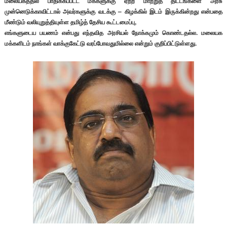
மலையகத்தில் பாதிக்கப்பட்ட மக்களுக்கு ஏற்ற மாற்றுத் திட்டங்களை அரசு
முன்னெடுக்காவிட்டால் அவர்களுக்கு வடக்கு – கிழக்கில் இடம் இருக்கின்றது என்பதை
மீண்டும் வலியுறுத்தியுள்ள தமிழ்த் தேசிய கூட்டமைப்பு,
எங்களுடைய பயணம் என்பது எந்தவித அரசியல் நோக்கமும் கொண்டதல்ல. மலையக
மக்களிடம் நாங்கள் வாக்குகேட்டு வரப்போவதுமில்லை என்றும் குறிப்பிட்டுள்ளது.