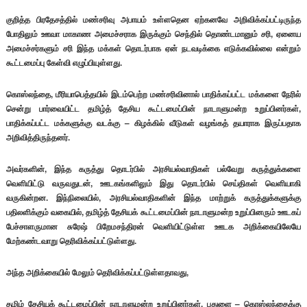
குறித்த பிரதேசத்தில் மண்சரிவு அபாயம் உள்ளதென ஏற்கனவே அறிவிக்கப்பட்டிருந்த
போதிலும் ஊவா மாகாண அமைச்சராக இருக்கும் செந்தில் தொண்டமானும் சரி, ஏனைய
அமைச்சர்களும் சரி இந்த மக்கள் தொடர்பாக ஏன் நடவடிக்கை எடுக்கவில்லை என்றும்
கூட்டமைப்பு கேள்வி எழுப்பியுள்ளது.
கொஸ்லந்தை, மீரியாபெத்தயில் இடம்பெற்ற மண்சரிவினால் பாதிக்கப்பட்ட மக்களை நேரில்
சென்று பார்வையிட்ட தமிழ்த் தேசிய கூட்டமைப்பின் நாடாளுமன்ற உறுப்பினர்கள்,
பாதிக்கப்பட்ட மக்களுக்கு வடக்கு – கிழக்கில் வீடுகள் வழங்கத் தயாராக இருப்பதாக
அறிவித்திருந்தனர்.
அவர்களின், இந்த கருத்து தொடர்பில் அரசியல்வாதிகள் பல்வேறு கருத்துக்களை
வெளியிட்டு வருவதுடன், ஊடகங்களிலும் இது தொடர்பில் செய்திகள் வெளியாகி
வருகின்றன. இந்நிலையில், அரசியல்வாதிகளின் இந்த மாற்றுக் கருத்துக்களுக்கு
பதிலளிக்கும் வகையில், தமிழ்த் தேசியக் கூட்டமைப்பின் நாடாளுமன்ற உறுப்பினரும் ஊடகப்
பேச்சாளருமான சுரேஷ் பிறேமசந்திரன் வெளியிட்டுள்ள ஊடக அறிக்கையிலேயே
மேற்கண்டவாறு தெரிவிக்கப்பட்டுள்ளது.
அந்த அறிக்கையில் மேலும் தெரிவிக்கப்பட்டுள்ளதாவது,
தமிழ் தேசியக் கூட்டமைப்பின் நாடாளுமன்ற உறுப்பினர்கள், பதுளை – கொஸ்லந்தைக்கு