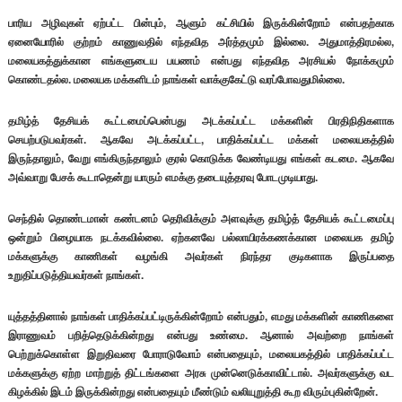
பாரிய அழிவுகள் ஏற்பட்ட பின்பும், ஆளும் கட்சியில் இருக்கின்றோம் என்பதற்காக
ஏனையோரில் குற்றம் காணுவதில் எந்தவித அர்த்தமும் இல்லை. அதுமாத்திரமல்ல,
மலையகத்துக்கான எங்களுடைய பயணம் என்பது எந்தவித அரசியல் நோக்கமும்
கொண்டதல்ல. மலையக மக்களிடம் நாங்கள் வாக்குகேட்டு வரப்போவதுமில்லை.
தமிழ்த் தேசியக் கூட்டமைப்பென்பது அடக்கப்பட்ட மக்களின் பிரதிநிதிகளாக
செயற்படுபவர்கள். ஆகவே அடக்கப்பட்ட, பாதிக்கப்பட்ட மக்கள் மலையகத்தில்
இருந்தாலும், வேறு எங்கிருந்தாலும் குரல் கொடுக்க வேண்டியது எங்கள் கடமை. ஆகவே
அவ்வாறு பேசக் கூடாதென்று யாரும் எமக்கு தடையுத்தரவு போடமுடியாது.
செந்தில் தொண்டமான் கண்டனம் தெரிவிக்கும் அளவுக்கு தமிழ்த் தேசியக் கூட்டமைப்பு
ஒன்றும் பிழையாக நடக்கவில்லை. ஏற்கனவே பல்லாயிரக்கணக்கான மலையக தமிழ்
மக்களுக்கு காணிகள் வழங்கி அவர்கள் நிரந்தர குடிகளாக இருப்பதை
உறுதிப்படுத்தியவர்கள் நாங்கள்.
யுத்தத்தினால் நாங்கள் பாதிக்கப்பட்டிருக்கின்றோம் என்பதும், எமது மக்களின் காணிகளை
இராணுவம் பறித்தெடுக்கின்றது என்பது உண்மை. ஆனால் அவற்றை நாங்கள்
பெற்றுக்கொள்ள இறுதிவரை போராடுவோம் என்பதையும், மலையகத்தில் பாதிக்கப்பட்ட
மக்களுக்கு ஏற்ற மாற்றுத் திட்டங்களை அரசு முன்னெடுக்காவிட்டால். அவர்களுக்கு வட
கிழக்கில் இடம் இருக்கின்றது என்பதையும் மீண்டும் வலியுறுத்தி கூற விரும்புகின்றேன்.