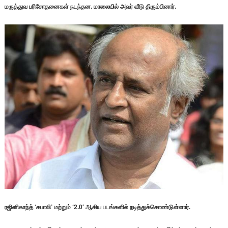
மருத்துவ பரிசோதனைகள் நடந்தன. மாலையில் அவர் வீடு திரும்பினார்.
ரஜினிகாந்த் ‘கபாலி’ மற்றும் ‘2.0′ ஆகிய படங்களில் நடித்துக்கொண்டுள்ளார்.