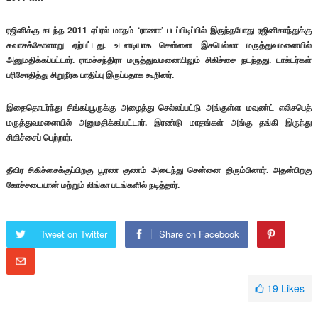
ரஜினிக்கு கடந்த 2011 ஏப்ரல் மாதம் ‘ராணா’ படப்பிடிப்பில் இருந்தபோது ரஜினிகாந்துக்கு
சுவாசக்கோளாறு ஏற்பட்டது. உடனடியாக சென்னை இசபெல்லா மருத்துவமனையில்
அனுமதிக்கப்பட்டார். ராமச்சந்திரா மருத்துவமனையிலும் சிகிச்சை நடந்தது. டாக்டர்கள்
பரிசோதித்து சிறுநீரக பாதிப்பு இருப்பதாக கூறினர்.
இதைதொடர்ந்து சிங்கப்பூருக்கு அழைத்து செல்லப்பட்டு அங்குள்ள மவுண்ட் எலிசபெத்
மருத்துவமனையில் அனுமதிக்கப்பட்டார். இரண்டு மாதங்கள் அங்கு தங்கி இருந்து
சிகிச்சைப் பெற்றார்.
தீவிர சிகிச்சைக்குப்பிறகு பூரண குணம் அடைந்து சென்னை திரும்பினார். அதன்பிறகு
கோச்சடையான் மற்றும் லிங்கா படங்களில் நடித்தார்.
Tweet on Twitter
Share on Facebook
19
Likes