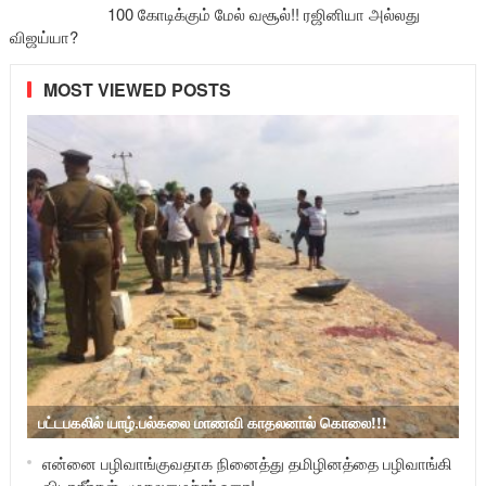
100 கோடிக்கும் மேல் வசூல்!! ரஜினியா அல்லது
விஜய்யா?
MOST VIEWED POSTS
பட்டபகலில் யாழ்.பல்கலை மாணவி காதலனால் கொலை!!!
என்னை பழிவாங்குவதாக நினைத்து தமிழினத்தை பழிவாங்கி
விடாதீர்கள்- முதலமைச்சர் உரை!