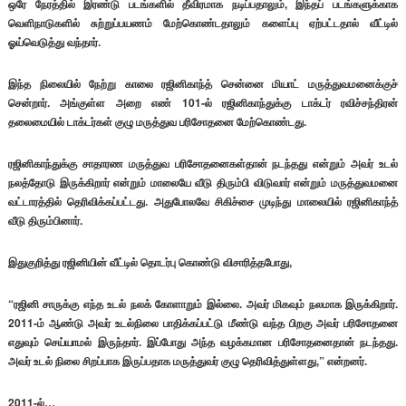
ஒரே நேரத்தில் இரண்டு படங்களில் தீவிரமாக நடிப்பதாலும், இந்தப் படங்களுக்காக
வெளிநாடுகளில் சுற்றுப்பயணம் மேற்கொண்டதாலும் களைப்பு ஏற்பட்டதால் வீட்டில்
ஓய்வெடுத்து வந்தார்.
இந்த நிலையில் நேற்று காலை ரஜினிகாந்த் சென்னை மியாட் மருத்துவமனைக்குச்
சென்றார். அங்குள்ள அறை எண் 101-ல் ரஜினிகாந்துக்கு டாக்டர் ரவிச்சந்திரன்
தலைமையில் டாக்டர்கள் குழு மருத்துவ பரிசோதனை மேற்கொண்டது.
ரஜினிகாந்துக்கு சாதாரண மருத்துவ பரிசோதனைகள்தான் நடந்தது என்றும் அவர் உடல்
நலத்தோடு இருக்கிறார் என்றும் மாலையே வீடு திரும்பி விடுவார் என்றும் மருத்துவமனை
வட்டாரத்தில் தெரிவிக்கப்பட்டது. அதுபோலவே சிகிச்சை முடிந்து மாலையில் ரஜினிகாந்த்
வீடு திரும்பினார்.
இதுகுறித்து ரஜினியின் வீட்டில் தொடர்பு கொண்டு விசாரித்தபோது,
“ரஜினி சாருக்கு எந்த உடல் நலக் கோளாறும் இல்லை. அவர் மிகவும் நலமாக இருக்கிறார்.
2011-ம் ஆண்டு அவர் உடல்நிலை பாதிக்கப்பட்டு மீண்டு வந்த பிறகு அவர் பரிசோதனை
எதுவும் செய்யாமல் இருந்தார். இப்போது அந்த வழக்கமான பரிசோதனைதான் நடந்தது.
அவர் உடல் நிலை சிறப்பாக இருப்பதாக மருத்துவர் குழு தெரிவித்துள்ளது,” என்றனர்.
2011-ல்…