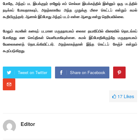
போதே, அந்தப் பட இயக்குநர் ராஜேஷ் எம் செல்வா இயக்கத்தில் இன்னும் ஒரு படத்தில்
நடிக்கப் போவதாகவும், அதற்காகவே அந்த முறுக்கு மீசை கெட்டப் என்றும் கமல்
கூறியிருந்தார். ஆனால் இப்போது அந்தப் படம் என்ன ஆனது என்று தெரியவில்லை.
மேலும் கமலின் கனவுப் படமான மருதநாயகம் லைகா தயாரிப்பில் விரைவில் தொடங்கப்
போகிறது என செய்திகள் வெளியாகியுள்ளன. கமல் இப்போதிலிருந்தே மருதநாயகம்
வேலைகளைத் தொடங்கிவிட்டார். அதற்காகத்தான் இந்த கெட்டப் சேஞ்ச் என்றும்
கூறப்படுகிறது.
Tweet on Twitter
Share on Facebook
17
Likes
Editor