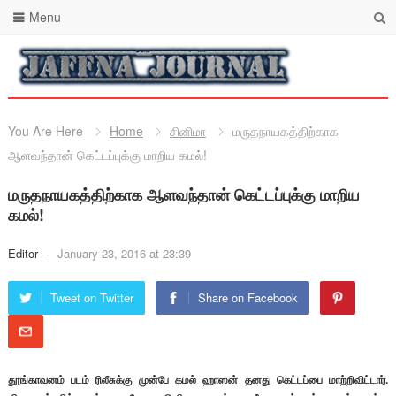
Menu
You Are Here
Home
சினிமா
மருதநாயகத்திற்காக
ஆளவந்தான் கெட்டப்புக்கு மாறிய கமல்!
மருதநாயகத்திற்காக ஆளவந்தான் கெட்டப்புக்கு மாறிய
கமல்!
Editor
-
January 23, 2016 at 23:39
Tweet on Twitter
Share on Facebook
தூங்காவனம் படம் ரிலீசுக்கு முன்பே கமல் ஹாஸன் தனது கெட்டப்பை மாற்றிவிட்டார்.