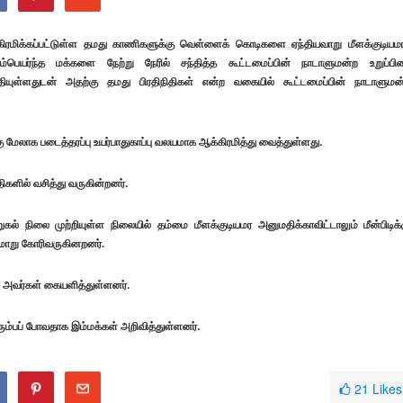
்கிரமிக்கப்பட்டுள்ள தமது காணிகளுக்கு வெள்ளைக் கொடிகளை ஏந்தியவாறு மீளக்குடியமர
பெயர்ந்த மக்களை நேற்று நேரில் சந்தித்த கூட்டமைப்பின் நாடாளுமன்ற உறுப்பின
்தியுள்ளதுடன் அதற்கு தமது பிரதிநிதிகள் என்ற வகையில் கூட்டமைப்பின் நாடாளுமன
 மேலாக படைத்தரப்பு உயர்பாதுகாப்பு வலயமாக ஆக்கிரமித்து வைத்துள்ளது.
திகளில் வசித்து வருகின்றனர்.
ுகல் நிலை முற்றியுள்ள நிலையில் தம்மை மீளக்குடியமர அனுமதிக்காவிட்டாலும் மீன்பிடிக்
ுமாறு கோரிவருகினறனர்.
 அவர்கள் கையளித்துள்ளனர்.
ம்பப் போவதாக இம்மக்கள் அறிவித்துள்ளனர்.
21
Likes