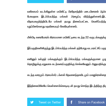
வலிகாமம் வடக்கிலுள்ள மயிலிட்டி பிரதேசத்தில் படையினரால் ஆக
போவதாக இடம்பெயர்ந்த மக்கள் அழைப்பு விடுத்துள்ளனர்.இடம்
விநாயகமூர்த்தியிடமே மக்கள் தமது நிலைப்பாட்டை வெளிப்படுத
உறுப்பினர்களது உதவியையும் கோரியுள்ளனர்.
மீன்பிடி கரையோரக் கிராமமான மயிலிட்டியை கடந்த 22 வருடங்களுக்கு
இப்பகுதிகளிலிருந்து இடம்பெயர்ந்த மக்கள் தற்போது வடமராட்சிப் பகு
எனினும் உள்ளுர் மக்களுக்கும் இடம்பெயர்ந்த மக்களுக்குமான முற
தொழிலுக்கு ஏதுவாக கடற்கரைப்பகுதிக்கு செல்லவேனும் அனுமதிக்க
கடந்த வாரமும் அமைச்சர் டக்ளஸ் தேவானந்தாவிடமும் மகஜரொன்றை
இந்நிலையிலேயே வெள்ளைக்கொடியுடன் தமது சொந்த இடத்திற்கு திரு
Tweet on Twitter
Share on Facebook