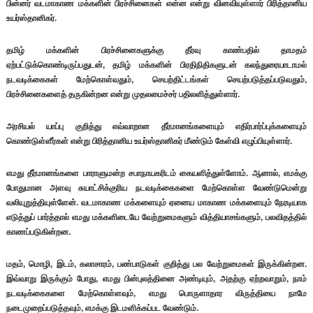
பின்னர் வடமாகாண மக்களின் பிரச்சினைகள் என்ன என்று வினவியுள்ளார் பிரித்தானிய
உயர்ஸ்தானிகர்.
தமிழ் மக்களின் பிரச்சினைகளுக்கு தீர்வு காண்பதில் தாமதம்
ஏற்பட்டுக்கொண்டிருப்பதுடன், தமிழ் மக்களின் பிரதிநிதிகளுடன் கலந்துரையாடாமல்
நடவடிக்கைகள் மேற்கொள்வதும், செயற்திட்டங்கள் செயற்படுத்தப்படுவதும்,
பிரச்சினைகளைத் தருகின்றன என்று முதலமைச்சர் பதிலளித்துள்ளார்.
அரசியல் யாப்பு குறித்து எவ்வாறான தீர்மானங்களையும் எதிர்பார்ப்புக்களையும்
கொண்டுள்ளீர்கள் என்று பிரித்தானிய உயர்ஸ்தானிகர் மீண்டும் கேள்வி எழுப்பியுள்ளார்.
எமது தீர்மானங்களை பாராளுமன்ற சபாநாயகரிடம் கையளித்துள்ளோம். ஆனால், எமக்கு
போதுமான அளவு சுயாட்சிக்குரிய நடவடிக்கைகளை மேற்கொள்ள வேண்டுமென்று
வலியுறுத்தியுள்ளேன். வடமாகாண மக்களையும் ஏனைய மாகாண மக்களையும் நேரடியாக
எடுத்துப் பார்த்தால் எமது மக்களிடையே வேற்றுமைகளும் வித்தியாசங்களும், பலவிதத்தில்
காணப்படுகின்றன.
மதம், மொழி, இடம், கலாசாரம், பண்பாடுகள் குறித்து பல வேற்றுமைகள் இருக்கின்றன.
இவ்வாறு இருக்கும் போது, எமது பின்புலத்தினை அண்டியும், அதற்கு ஏற்றவாறும், நாம்
நடவடிக்கைகளை மேற்கொள்ளவும், எமது பொருளாதார விருத்தியை நாமே
நடைமுறைப்படுத்தவும், எமக்கு இடமளிக்கப்பட வேண்டும்.