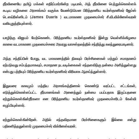
தீர்வினையே தமிழ் மக்கள் எதிர்ப்பார்கின்ற படியால், அத் தீர்வினை பெற்றுக்கொள்ளக்
கூடிய வழிகளை அரசாங்கம் வகுக்க வேண்டுமென பிரித்தானிய உயர்ஸ்தானிகர் ஜேம்ஸ்
டௌவ்ரிஸ்ஸிடம் (James Duaris ) வடமாகாண முதலமைச்சர் சீ.வி.விக்னேஸ்வரன்
வலியுறுத்தியுள்ளார்.
யாழிற்கு விஜயம் மேற்கொண்ட பிரித்தானிய உயர்ஸ்தானிகர் இன்று வெள்ளிக்கிழமை
காலை வடமாகாண முதலமைச்சரை அவரது வாசஸ்தலத்தில் சந்தித்து கலந்துரையாடினார்.
அந்த சந்திப்பின் போது, வட மாகாணத்தில் நிலவும் பிரச்சினைகள் மற்றும் சமாதானம்
ஏற்படுவது சம்பந்தமாகவும், சமாதான நடவடிக்கைகள் எந்தளவிற்கு நன்மை அளித்துள்ளது
என்பது பற்றியும் பிரித்தானிய உயர்ஸ்தானிகர் விரிவாக ஆராய்ந்துள்ளார்.
இதுவரை காலமும் மத்திய அரசாங்கத்தினால் கொண்டு வரப்பட்ட சட்டங்கள்,
எடுத்துக்கொள்ளப்பட்ட தீர்மானங்கள் அனைத்தும் நன்மை பயப்பதாக இருப்பதனை
ஏற்றுக்கொள்கின்றீர்களா என பிரித்தானிய உயர்ஸ்தானிகர் முதலமைச்சரிடம் கேள்வி
எழுப்பியுள்ளார்.
ஏற்றுக்கொள்கின்றேன். அதில் எந்தவிதமான பிரச்சினைகளும் இல்லை என்று
பதிலளித்ததுள்ளார் முதலமைச்சர் விக்னேஸ்வரன்.