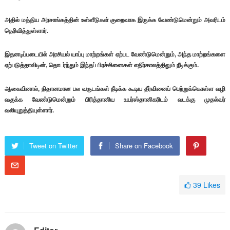
அதில் மத்திய அரசாங்கத்தின் உள்ளீடுகள் குறைவாக இருக்க வேண்டுமென்றும் அவரிடம்
தெரிவித்துள்ளார்.
இதனடிப்படையில் அரசியல் யாப்பு மாற்றங்கள் ஏற்பட வேண்டுமென்றும், அந்த மாற்றங்களை
ஏற்படுத்தாவிடின், தொடர்ந்தும் இந்தப் பிரச்சினைகள் எதிர்காலத்திலும் நீடிக்கும்.
ஆகையினால், நிதானமான பல வருடங்கள் நீடிக்க கூடிய தீர்வினைப் பெற்றுக்கொள்ள வழி
வகுக்க வேண்டுமென்றும் பிரித்தானிய உயர்ஸ்தானிகரிடம் வடக்கு முதல்வர்
வலியுறுத்தியுள்ளார்.
Tweet on Twitter
Share on Facebook
39
Likes