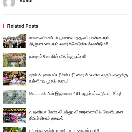
Editor
Related Posts
மாணவர்களிடம் தலைமைத்துவப் பண்பையும்
ஆளுமையையும் வளர்த்தெடுக்க வேண்டும்!!
நல்லூர் கோவில் வீதிக்கு பூட்டு!!
தரம் 5 புலமைப்பரிசில் பரீட்சை; மேலதிக வகுப்புகளுக்கு
நள்ளிரவு முதல் தடை!
செம்மணியில் இதுவரை 481 எலும்புக்கூடுகள் மீட்பு!
வவுனியா கோர விபத்து: விசாரணையில் வௌியான
திடுக்கிடும் தகவல்!
விபத்து ஒன்றில் முதியவர் ஒருவர் பலி!!