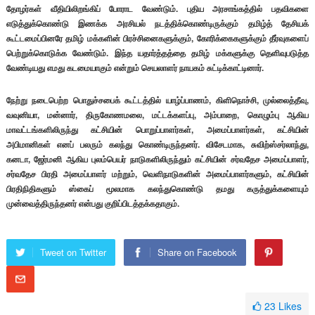
தோழர்கள் வீதியிலிறங்கிப் போராட வேண்டும். புதிய அரசாங்கத்தில் பதவிகளை
எடுத்துக்கொண்டு இணக்க அரசியல் நடத்திக்கொண்டிருக்கும் தமிழ்த் தேசியக்
கூட்டமைப்பினரே தமிழ் மக்களின் பிரச்சினைகளுக்கும், கோரிக்கைகளுக்கும் தீர்வுகளைப்
பெற்றுக்கொடுக்க வேண்டும். இந்த யதார்த்தத்தை தமிழ் மக்களுக்கு தெளிவுபடுத்த
வேண்டியது எமது கடமையாகும் என்றும் செயலாளர் நாயகம் சுட்டிக்காட்டினார்.
நேற்று நடைபெற்ற பொதுச்சபைக் கூட்டத்தில் யாழ்ப்பாணம், கிளிநொச்சி, முல்லைத்தீவு,
வவுனியா, மன்னார், திருகோணமலை, மட்டக்களப்பு, அம்பாறை, கொழும்பு ஆகிய
மாவட்டங்களிலிருந்து கட்சியின் பொறுப்பாளர்கள், அமைப்பாளர்கள், கட்சியின்
அபிமானிகள் எனப் பலரும் கலந்து கொண்டிருந்தனர். விசேடமாக, சுவிற்ஸ்சர்லாந்து,
கனடா, ஜேர்மனி ஆகிய புலம்பெயர் நாடுகளிலிருந்தும் கட்சியின் சர்வதேச அமைப்பாளர்,
சர்வதேச பிரதி அமைப்பாளர் மற்றும், வெளிநாடுகளின் அமைப்பாளர்களும், கட்சியின்
பிரதிநிதிகளும் ஸ்கைப் மூலமாக கலந்துகொண்டு தமது கருத்துக்களையும்
முன்வைத்திருந்தனர் என்பது குறிப்பிடத்தக்கதாகும்.
Tweet on Twitter
Share on Facebook
23
Likes