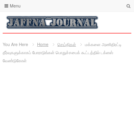
Menu
You Are Here
Home
செய்திகள்
மக்களை அணிதிரட்டி
தீர்வுகளுக்காகப் போராடுங்கள் பொதுச்சபைக் கூட்டத்தில் டக்ளஸ்
வேண்டுகோள்