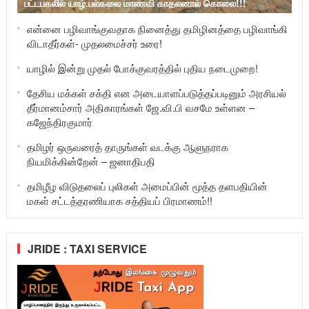
பட்டபகலில் யாழ்.பல்கலை மாணவி காதலனால் கொலை!!!
என்னை பழிவாங்குவதாக நினைத்து தமிழினத்தை பழிவாங்கி
விடாதீர்கள்- முதலமைச்சர் உரை!
யாழில் இன்று முதல் போக்குவரத்தில் புதிய நடைமுறை!
தேசிய மக்கள் சக்தி என அடையாளப்படுத்தப்படினும் அரசியல்
தீர்மானம்சார் அதிகாரங்கள் ஜே.வி.பி வசமே உள்ளன –
கஜேந்திரகுமார்
தமிழர் ஒருவரைத் தாருங்கள் வடக்கு ஆளுநராக
நியமிக்கின்றேன் – ஜனாதிபதி
தமிழீழ விடுதலைப் புலிகள் அமைப்பின் மூத்த தளபதியின்
மகள் சட்டத்தரணியாக சத்தியப் பிரமாணம்!!
JRIDE : TAXI SERVICE