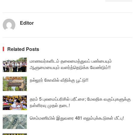
Editor
Related Posts
மாணவர்களிடம் தலைமைத்துவப் பண்பையும்
ஆளுமையையும் வளர்த்தெடுக்க வேண்டும்!!
நல்லூர் கோவில் வீதிக்கு பூட்டு!!
தரம் 5 புலமைப்பரிசில் பரீட்சை; மேலதிக வகுப்புகளுக்கு
நள்ளிரவு முதல் தடை!
செம்மணியில் இதுவரை 481 எலும்புக்கூடுகள் மீட்பு!