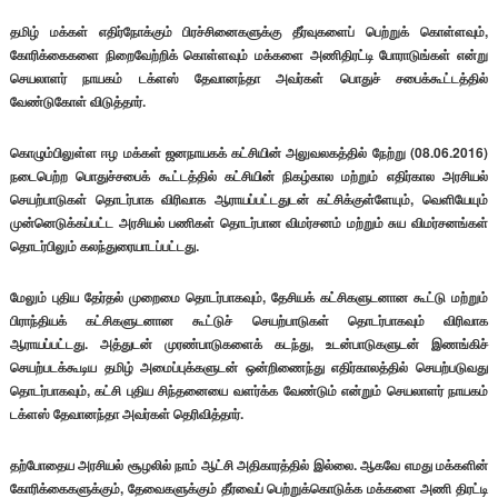
தமிழ் மக்கள் எதிர்நோக்கும் பிரச்சினைகளுக்கு தீர்வுகளைப் பெற்றுக் கொள்ளவும்,
கோரிக்கைகளை நிறைவேற்றிக் கொள்ளவும் மக்களை அணிதிரட்டி போராடுங்கள் என்று
செயலாளர் நாயகம் டக்ளஸ் தேவானந்தா அவர்கள் பொதுச் சபைக்கூட்டத்தில்
வேண்டுகோள் விடுத்தார்.
கொழும்பிலுள்ள ஈழ மக்கள் ஜனநாயகக் கட்சியின் அலுவலகத்தில் நேற்று (08.06.2016)
நடைபெற்ற பொதுச்சபைக் கூட்டத்தில் கட்சியின் நிகழ்கால மற்றும் எதிர்கால அரசியல்
செயற்பாடுகள் தொடர்பாக விரிவாக ஆராயப்பட்டதுடன் கட்சிக்குள்ளேயும், வெளியேயும்
முன்னெடுக்கப்பட்ட அரசியல் பணிகள் தொடர்பான விமர்சனம் மற்றும் சுய விமர்சனங்கள்
தொடர்பிலும் கலந்துரையாடப்பட்டது.
மேலும் புதிய தேர்தல் முறைமை தொடர்பாகவும், தேசியக் கட்சிகளுடனான கூட்டு மற்றும்
பிராந்தியக் கட்சிகளுடனான கூட்டுச் செயற்பாடுகள் தொடர்பாகவும் விரிவாக
ஆராயப்பட்டது. அத்துடன் முரண்பாடுகளைக் கடந்து, உடன்பாடுகளுடன் இணங்கிச்
செயற்படக்கூடிய தமிழ் அமைப்புக்களுடன் ஒன்றிணைந்து எதிர்காலத்தில் செயற்படுவது
தொடர்பாகவும், கட்சி புதிய சிந்தனையை வளர்க்க வேண்டும் என்றும் செயலாளர் நாயகம்
டக்ளஸ் தேவானந்தா அவர்கள் தெரிவித்தார்.
தற்போதைய அரசியல் சூழலில் நாம் ஆட்சி அதிகாரத்தில் இல்லை. ஆகவே எமது மக்களின்
கோரிக்கைகளுக்கும், தேவைகளுக்கும் தீர்வைப் பெற்றுக்கொடுக்க மக்களை அணி திரட்டி