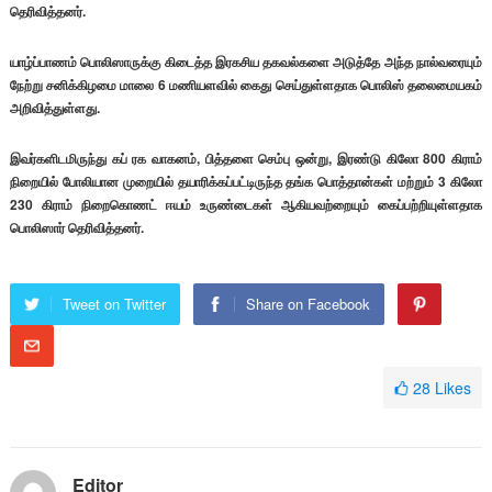
தெரிவித்தனர்.
யாழ்ப்பாணம் பொலிஸாருக்கு கிடைத்த இரகசிய தகவல்களை அடுத்தே அந்த நால்வரையும்
நேற்று சனிக்கிழமை மாலை 6 மணியளவில் கைது செய்துள்ளதாக பொலிஸ் தலைமையகம்
அறிவித்துள்ளது.
இவர்களிடமிருந்து கப் ரக வாகனம், பித்தளை செம்பு ஒன்று, இரண்டு கிலோ 800 கிராம்
நிறையில் போலியான முறையில் தயாரிக்கப்பட்டிருந்த தங்க பொத்தான்கள் மற்றும் 3 கிலோ
230 கிராம் நிறைகொணட் ஈயம் உருண்டைகள் ஆகியவற்றையும் கைப்பற்றியுள்ளதாக
பொலிஸார் தெரிவித்தனர்.
Tweet on Twitter
Share on Facebook
28
Likes
Editor