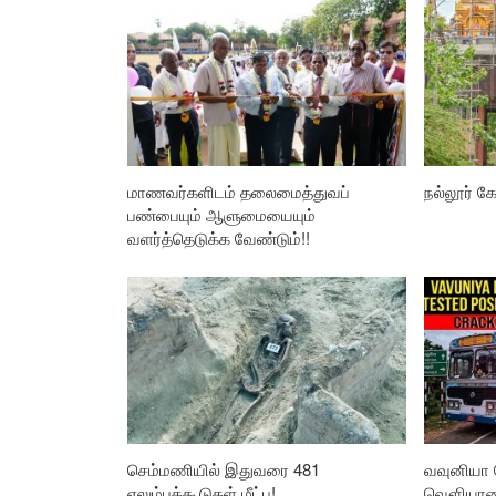
மாணவர்களிடம் தலைமைத்துவப்
நல்லூர் கோ
பண்பையும் ஆளுமையையும்
வளர்த்தெடுக்க வேண்டும்!!
செம்மணியில் இதுவரை 481
வவுனியா 
எலும்புக்கூடுகள் மீட்பு!
வௌியான த