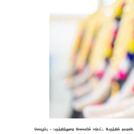
கொழும்பு – பருத்தித்துறை சேவையில் ஈடுபட்ட பேருந்தில் தவறவி