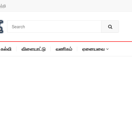
ற்றி
கல்வி
விளையாட்டு
வணிகம்
ஏனையவை