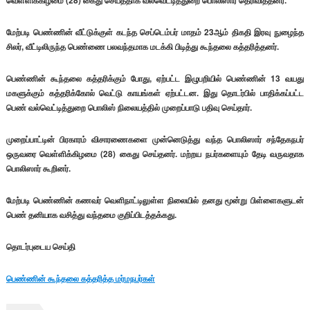
வெள்ளிக்கிழமை (28) கைது செய்ததாக வல்வெட்டித்துறை பொலிஸார் தெரிவித்தனர்.
மேற்படி பெண்ணின் வீட்டுக்குள் கடந்த செப்டெம்பர் மாதம் 23ஆம் திகதி இரவு நுழைந்த
சிலர், வீட்டிலிருந்த பெண்ணை பலவந்தமாக மடக்கி பிடித்து கூந்தலை கத்தரித்தனர்.
பெண்ணின் கூந்தலை கத்தரிக்கும் போது, ஏற்பட்ட இழுபறியில் பெண்ணின் 13 வயது
மகளுக்கும் கத்தரிக்கோல் வெட்டு காயங்கள் ஏற்பட்டன. இது தொடர்பில் பாதிக்கப்பட்ட
பெண் வல்வெட்டித்துறை பொலிஸ் நிலையத்தில் முறைப்பாடு பதிவு செய்தார்.
முறைப்பாட்டின் பிரகாரம் விசாரணைகளை முன்னெடுத்து வந்த பொலிஸார் சந்தேகநபர்
ஒருவரை வெள்ளிக்கிழமை (28) கைது செய்தனர். மற்றய நபர்களையும் தேடி வருவதாக
பொலிஸார் கூறினர்.
மேற்படி பெண்ணின் கணவர் வெளிநாட்டிலுள்ள நிலையில் தனது மூன்று பிள்ளைகளுடன்
பெண் தனியாக வசித்து வந்தமை குறிப்பிடத்தக்கது.
தொடர்புடைய செய்தி
பெண்ணின் கூந்தலை கத்தரித்த மர்மநபர்கள்