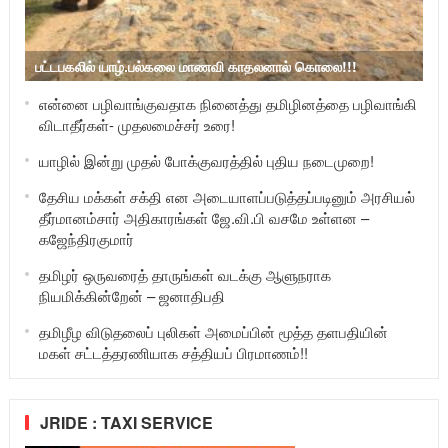
பட்டபகலில் யாழ்.பல்கலை மாணவி காதலனால் கொலை!!!
என்னை பழிவாங்குவதாக நினைத்து தமிழினத்தை பழிவாங்கி
விடாதீர்கள்- முதலமைச்சர் உரை!
யாழில் இன்று முதல் போக்குவரத்தில் புதிய நடைமுறை!
தேசிய மக்கள் சக்தி என அடையாளப்படுத்தப்படினும் அரசியல்
தீர்மானம்சார் அதிகாரங்கள் ஜே.வி.பி வசமே உள்ளன –
கஜேந்திரகுமார்
தமிழர் ஒருவரைத் தாருங்கள் வடக்கு ஆளுநராக
நியமிக்கின்றேன் – ஜனாதிபதி
தமிழீழ விடுதலைப் புலிகள் அமைப்பின் மூத்த தளபதியின்
மகள் சட்டத்தரணியாக சத்தியப் பிரமாணம்!!
JRIDE : TAXI SERVICE