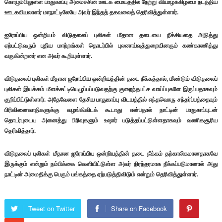
கொழும்பிலுள்ள பாதுகாப்பு அமைச்சின் ஊடக மையத்தில் நேற்று வியாழக்கிழமை நடத்திய
ஊடகவியலாளர் மாநாட்டிலேயே அவர் இந்தத் தகவலைத் தெரிவித்துள்ளார்.
ஐரோப்பிய ஒன்றியம் விடுதலைப் புலிகள் மீதான தடையை நீக்கியதை அடுத்து
ஏற்பட்டுவரும் புதிய மாற்றங்கள் தொடர்பில் புலனாய்வுத்துறையினரும் கண்காணித்து
வருகின்றனர் என அவர் கூறியுள்ளார்.
விடுதலைப் புலிகள் மீதான ஐரோப்பிய ஒன்றியத்தின் தடை நீக்கத்தால், மீண்டும் விடுதலைப்
புலிகள் இயக்கம் மீளக்கட்டியெழுப்பப்படுவதற்கு குறைந்தபட்ச வாய்ப்புகளே இருப்பதாகவும்
குறிப்பிட்டுள்ளார். அதேவேளை தேசிய பாதுகாப்பு விடயத்தில் எந்தவொரு சந்தர்ப்பத்தையும்
பிரிவினைவாதிகளுக்கு வழங்கிவிடக் கூடாது என்பதால் நாட்டின் பாதுகாப்புடன்
தொடர்புடைய அனைத்து பிரிவுகளும் உஷார் படுத்தப்பட்டுள்ளதாகவும் வணிகசூரிய
தெரிவித்தார்.
விடுதலைப் புலிகள் மீதான ஐரோப்பிய ஒன்றியத்தின் தடை நீக்கம் தற்காலிகமானதாகவே
இருக்கும் என்றும் நம்பிக்கை வெளியிட்டுள்ள அவர் நிரந்தரமாக நீக்கப்படுமானால் அது
நாட்டின் அமைதிக்கு பெரும் பங்கத்தை ஏற்படுத்திவிடும் என்றும் தெரிவித்துள்ளார்.
Tweet on Twitter
Share on Facebook