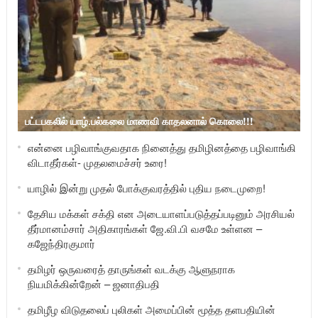
பட்டபகலில் யாழ்.பல்கலை மாணவி காதலனால் கொலை!!!
என்னை பழிவாங்குவதாக நினைத்து தமிழினத்தை பழிவாங்கி
விடாதீர்கள்- முதலமைச்சர் உரை!
யாழில் இன்று முதல் போக்குவரத்தில் புதிய நடைமுறை!
தேசிய மக்கள் சக்தி என அடையாளப்படுத்தப்படினும் அரசியல்
தீர்மானம்சார் அதிகாரங்கள் ஜே.வி.பி வசமே உள்ளன –
கஜேந்திரகுமார்
தமிழர் ஒருவரைத் தாருங்கள் வடக்கு ஆளுநராக
நியமிக்கின்றேன் – ஜனாதிபதி
தமிழீழ விடுதலைப் புலிகள் அமைப்பின் மூத்த தளபதியின்