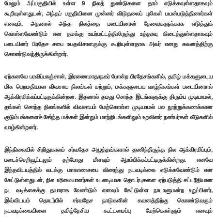
மேலும் அப்பகுதியில் உள்ள 9 நிலத் துண்டுகளை தாம் எடுக்கவுள்ளதாகவும்
கூறியுள்ளதுடன், அந்தப் பகுதியினை முன்னர் விடுதலைப் புலிகள் பயன்படுத்தினார்கள்
எனவும், அதனால் அந்த நிலத்தை படையினரன் தேவைகளுக்காக எடுத்துக்
கொள்ளவேண்டும் என தமக்கு உயர்மட்டத்திலிருந்து உத்தரவு கிடைத்துள்ளதாகவும்
படையினர் பிரதேச சபை உபதவிசாளருக்கு கூறியுள்ளதாக அவர் எனது கவனத்திற்கு
கொண்டுவந்திருக்கின்றார்.
ஏற்கனவே பரவிப்பாஞ்சான், இரணைமாதாநகர் போன்ற பிரதேசங்களில், தமிழ் மக்களுடைய
மிக பெறமதியான விவசாய நிலங்கள் மற்றும், மக்களுடைய வாழ்நிலங்கள் படையினரால்
ஆக்கிரமிக்கப்பட்டிருக்கின்றன. இதனால் தமது சொந்த இடங்களுக்கு திரும்ப முடியாமல்,
தங்கள் சொந்த நிலங்களில் விவசாயம் மேற்கொள்ள முடியாமல் பல நூற்றுக்கணக்கான
குடும்பங்களைச் சேர்ந்த மக்கள் இன்றும் மாற்றிடங்களிலும் உறவினர் நண்பர்கள் வீடுகளில்
வாழ்கின்றனர்.
இந்நிலையில் சிறிதுகாலம் சர்வதேச அழுத்தங்களால் தணிந்திருந்த நில ஆக்கிரமிப்பும்,
படைச்செறிவூட்டலும் தற்போது மீளவும் ஆரம்பிக்கப்பட்டிருக்கின்றது. எனவே
இந்தவிடயத்தில் வடக்கு மாகாணசபை விரைந்து நடவடிக்கை எடுக்கவேண்டும் என
கேட்டுள்ளதுடன், நில உரிமையாளர்கள் உடனடியாக தொடர்புகளை ஏற்படுத்தி சட்டரீதியான
நட வடிக்கைக்கு தயாராக வேண்டும் எனவும் கேட்டுள்ள நாடாளுமன்ற உறுப்பினர்,
இவ்விடயம் தொடர்பில் சர்வதேச நாடுகளின் கவனத்திற்கு கொண்டுவரும்
நடவடிக்கையினை தமிழ்தேசிய கூட்டமைப்பு மேற்கொள்ளும் எனவும்