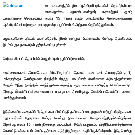
வடமாகாணத்தில் நில ஆக்கிரமிப்புக்களின் தொடர்ச்சியாக
கிளிநொச்சி- தொண்டமான்நகர் கிராமத்தில் தமிழ்
மக்களுக்குச் சொந்தமான சுமார் 15 ஏக்கர் நிலம் படையினரின் தேவைகளுக்காக
ஆக்கிரமிக்கப்படுவதாக பாராளுமன்ற உறுப்பினர் சி.சிறீதரன் தெரிவித்துள்ளார்.
வழக்கம்போல் புலிகள் பயன்படுத்திய நிலம் என்னும் போர்வையில் மேற்படி ஆக்கிரமிப்பு
இடம்பெறுவதாக அவர் குற்றம் சாட்டியுள்ளார்.
மேற்படி விடயம் தொடர்பில் மேலும் அவர் குறிப்பிடுகையில்,
கண்ணகைநகர் கிராமசேவகர் பிரிவிற்குட்பட்ட தொண்டமான் நகர் கிராமத்தில் தமிழ்
மக்களுக்குச் சொந்தமான நிலத்தில் நேற்று படையினர் வேலிகளை அமைத்துள்ளனர்.
மேலும் அந்த நிலத்தில் வாழ்ந்துகொண்டிருந்த ஒரு கணவனையிழந்த பெண்ணையும்,
அவரது இரண்டு பிள்ளைகளையும் உடனடியாக அங்கிருந்து வெளியேறவேண்டும் எனவும்
பணித்துள்ளனர்.
இந்நிலையில் கரைச்சிப் பிரதேச சபையின் பிரதி தவிசாளர் எஸ்.நகுலன் மற்றும் பிரதேச சபை
உறுப்பினர்கள் நேரடியாக அங்கு சென்று நிலமைகளை அவதானித்திருக்கின்றார்கள்.
அதன்படி சுமார் 15 ஏக்கர் நிலத்தை படையினர் சிவில் பாதுகாப்பு உத்தியோகஸ்த்தர்களை
கொண்டு விவசாயம் செய்வதற்கான எடுத்திருப்பதாக கூறியிருக்கின்றனர். இதேபோன்று