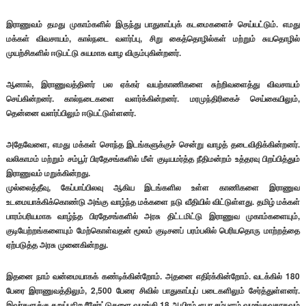
இராணுவம் தமது முகாம்களில் இருந்து பாதுகாப்புக் கடமைகளைச் செய்யட்டும். எமது
மக்கள் விவசாயம், கால்நடை வளர்ப்பு, சிறு கைத்தொழில்கள் மற்றும் சுயதொழில்
முயற்சிகளில் ஈடுபட்டு சுயமாக வாழ விரும்புகின்றனர்.
ஆனால், இராணுவத்தினர் பல ஏக்கர் வயற்காணிகளை சுற்றிவளைத்து விவசாயம்
செய்கின்றனர். கால்நடைகளை வளர்க்கின்றனர். மரமுந்திரிகைச் செய்கையிலும்,
தென்னை வளர்ப்பிலும் ஈடுபட்டுள்ளனர்.
அதேவேளை, எமது மக்கள் சொந்த இடங்களுக்குச் சென்று வாழத் தடைவிதிக்கின்றனர்.
வலிகாமம் மற்றும் சம்பூர் பிரதேசங்களில் மீள் குடியமர்த்த நீதிமன்றம் உத்தரவு பிறப்பித்தும்
இராணுவம் மறுக்கின்றது.
முல்லைத்தீவு, கேப்பாப்பிலவு ஆகிய இடங்களில உள்ள காணிகளை இராணுவ
உடமையாக்கிக்கொண்டு அங்கு வாழ்ந்த மக்களை நடு வீதியில் விட்டுள்ளது. தமிழ் மக்கள்
பாரம்பரியமாக வாழ்ந்த பிரதேசங்களில் அரசு திட்டமிட்டு இராணுவ முகாம்களையும்,
குடியேற்றங்களையும் மேற்கொள்வதன் மூலம் குடிசனப் பரம்பலில் பெரியதொரு மாற்றத்தை
ஏற்படுத்த அரசு முனைகின்றது.
இதனை நாம் வன்மையாகக் கண்டிக்கின்றோம். அதனை எதிர்க்கின்றோம். வடக்கில் 180
பேரை இராணுவத்திலும், 2,500 பேரை சிவில் பாதுகாப்புப் படைகளிலும் சேர்த்துள்ளனர்.
இவர்களுக்கு கறுப்புநிற ரீசேர்ட்டுகளை வழங்கி 18 ஆயிரம் ரூபா சம்பளம் வழங்குவதாகவும்