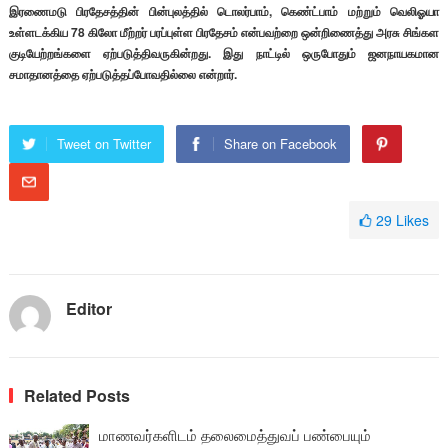
இரணைமடு பிரதேசத்தின் பின்புலத்தில் டொலர்பாம், கெண்ட்பாம் மற்றும் வெலிஓயா
உள்ளடக்கிய 78 கிலோ மீற்றர் பரப்புள்ள பிரதேசம் என்பவற்றை ஒன்றிணைத்து அரசு சிங்கள
குடியேற்றங்களை ஏற்படுத்திவருகின்றது. இது நாட்டில் ஒருபோதும் ஜனநாயகமான
சமாதானத்தை ஏற்படுத்தப்போவதில்லை என்றார்.
Tweet on Twitter
Share on Facebook
29
Likes
Editor
Related Posts
மாணவர்களிடம் தலைமைத்துவப் பண்பையும்