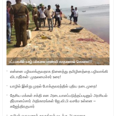
பட்டபகலில் யாழ்.பல்கலை மாணவி காதலனால் கொலை!!!
என்னை பழிவாங்குவதாக நினைத்து தமிழினத்தை பழிவாங்கி
விடாதீர்கள்- முதலமைச்சர் உரை!
யாழில் இன்று முதல் போக்குவரத்தில் புதிய நடைமுறை!
தேசிய மக்கள் சக்தி என அடையாளப்படுத்தப்படினும் அரசியல்
தீர்மானம்சார் அதிகாரங்கள் ஜே.வி.பி வசமே உள்ளன –
கஜேந்திரகுமார்
தமிழர் ஒருவரைத் தாருங்கள் வடக்கு ஆளுநராக