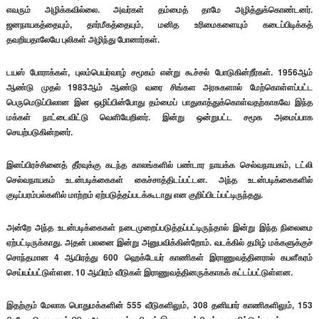
எவரும் அழிக்கவில்லை. அவர்கள் தம்மைத் தாமே அழித்துக்கொண்டனர்.
ஜனநாயகத்தையும், தார்மீகத்தையும், மனித உரிமைகளையும் கடைப்பிடிக்கத்
தவறியதாலேயே புலிகள் அழிந்து போனார்கள்.
டயஸ் போராக்கள், புலம்பெயர்வாழ் சமூகம் என்று கூச்சல் போடுகின்றீர்கள். 1956ஆம்
ஆண்டு முதல் 1983ஆம் ஆண்டு வரை சிங்கள அரசுகளால் மேற்கொள்ளப்பட்ட
பெருமெடுப்பிலான இன ஒழிப்பின்போது தம்மைப் பாதுகாத்துக்கொள்வதற்காகவே இந்த
மக்கள் நாட்டைவிட்டு வெளியேறினர். இன்று ஒன்றுபட்ட சமூக அமைப்பாக
செயற்படுகின்றனர்.
இனப்பிரச்சினைத் தீர்வுக்கு கடந்த காலங்களில் பண்டார நாயக்க செல்வநாயகம், டட்லி
செல்வநாயகம் உடன்படிக்கைகள் கைச்சாத்திடப்பட்டன. அந்த உடன்படிக்கைகளில்
குடிப்பரம்பல்களில் மாற்றம் ஏற்படுத்தப்படக்கூடாது என குறிப்பிடப்பட்டிருந்தது.
அன்றே அந்த உடன்படிக்கைகள் நடைமுறைப்படுத்தப்பட்டிருந்தால் இன்று இந்த நிலைமை
ஏற்பட்டிருக்காது. அதன் பலனை இன்று அனுபவிக்கின்றோம். வடக்கில் தமிழ் மக்களுக்குச்
சொந்தமான 4 ஆயிரத்து 600 ஹெக்டேயர் காணிகள் இராணுவத்தினரால் கபளீகரம்
செய்யப்பட்டுள்ளன. 10 ஆயிரம் வீடுகள் இராணுவத்தினருக்காகக் கட்டப்பட்டுள்ளன.
இதற்கும் மேலாக பொதுமக்களின் 555 வீடுகளிலும், 308 தனியார் காணிகளிலும், 153