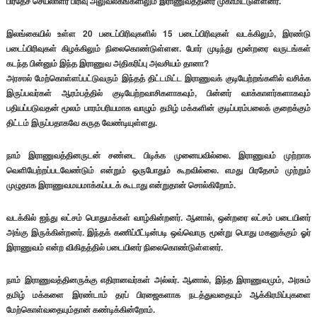
பிரதேச செயலாளர் பிரிவு அலுவலகங்களிலும் இராணுவத்தினர் முகாமிட்டுள்ளனர்.
இலங்கையில் உள்ள 20 படைப்பிரிவுகளில் 15 படைப்பிரிவுகள் வடக்கிலும், இரண்டு
படைப்பிரிவுகள் கிழக்கிலும் நிலைகொண்டுள்ளன. போர் முடிந்து மூன்றரை வருடங்கள்
கடந்த பின்னும் இந்த இராணுவ அதிகரிப்பு அவசியம் தானா?
அரசால் மேற்கொள்ளப்பட்டுவரும் இந்தத் திட்டமிட்ட இராணுவக் குடியேற்றங்களில் வசிக்க
இருப்பவர்கள் ஆரம்பத்தில் குடியேற்றவாசிகளாகவும், பின்னர் வாக்காளர்களாகவும்
பதியப்படுவதன் மூலம் பாரம்பரியமாக வாழும் தமிழ் மக்களின் குடிப்பரம்பலைக் குறைக்கும்
திட்டம் இருப்பதாகவே கருத வேண்டியுள்ளது.
நாம் இராணுவத்தினருடன் சண்டை பிடிக்க முனையவில்லை. இராணுவம் முற்றாக
வெளியேற்றப்படவேண்டும் என்றும் ஒருபோதும் கூறவில்லை. எமது பிரதேசம் முற்றும்
முழுதாக இராணுவமயமாக்கப்படக் கூடாது என்றுதான் சொல்கிறோம்.
வடக்கில் ஐந்து லட்சம் பொதுமக்கள் வாழ்கின்றனர். ஆனால், ஒன்றரை லட்சம் படையினர்
அங்கு இருக்கின்றனர். இந்தக் கணிப்பீட்டின்படி ஒவ்வொரு மூன்று பொது மகனுக்கும் ஓர்
இராணுவம் என்ற விகிதத்தில் படையினர் நிலைகொண்டுள்ளனர்.
நாம் இராணுவத்தினருக்கு எதிரானவர்கள் அல்லர். ஆனால், இந்த இராணுவமும், அரசும்
தமிழ் மக்களை இரண்டாம் தரப் பிரஜைகளாக நடத்துவதையும் ஆக்கிரமிப்புகளை
மேற்கொள்வதையும்தான் கண்டிக்கின்றோம்.