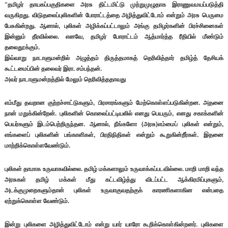
“தமிழர் தாயகப்பகுதிகளை அரசு திட்டமிட்டு முற்றுமுழுதாக இராணுவமயப்படுத்தி
வருகிறது. விடுதலைப்புலிகளின் போராட்டத்தை அழித்துவிட்டோம் என்றும் அரசு பெருமை
பேசுகின்றது. ஆனால், புலிகள் அழிக்கப்பட்டாலும் அங்கு தமிழர்களின் பிரச்சினைகள்
இன்னும் தீரவில்லை. எனவே, தமிழர் போராட்டம் ஆத்மார்த்த ரீதியில் மீண்டும்
தலைதூக்கும்.
இவ்வாறு நாடாளுமன்றில் அழுத்தம் திருத்தமாகத் தெரிவித்தார் தமிழ்த் தேசியக்
கூட்டமைப்பின் தலைவர் இரா. சம்பந்தன்.
அவர் நாடாளுமன்றத்தில் மேலும் தெரிவித்ததாவது
எம்மீது தவறான குற்றச்சாட்டுகளும், பிரசாரங்களும் மேற்கொள்ளப்படுகின்றன. அதனை
நான் மறுக்கின்றேன். புலிகளின் கொலைப்பட்டியலில் எனது பெயரும், எனது சகாக்களின்
பெயர்களும் இடம்பெற்றிருந்தன. ஆனால், நீங்களோ (அரசு)எம்மைப் புலிகள் என்றும்,
எங்களைப் புலிகளின் பங்காளிகள், பிரதிநிதிகள் என்றும் கூறுகின்றீர்கள். இதனை
மாற்றிக்கொள்ளவேண்டும்.
புலிகள் தாமாக உருவாகவில்லை. தமிழ் மக்களாலும் உருவாக்கப்படவில்லை. மாறி மாறி வந்த
அரசுகள் தமிழ் மக்கள் மீது கட்டவிழ்த்து விடப்பட்ட ஆக்கிரமிப்புகளும்,
அடக்குமுறைகளும்தான் புலிகள் உருவாகுவதற்குக் காரணிகளாகின என்பதை
ஏற்றுக்கொள்ள வேண்டும்.
இன்று புலிகளை அழித்துவிட்டோம் என்று யார் யாரோ கூறிக்கொள்கின்றனர். புலிகளை