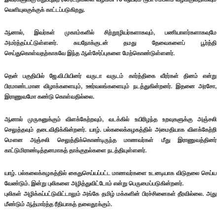
வெளியுலகுக்குக் காட்டப்படுகிறது.
ஆனால், இவர்கள் முகாம்களில் சிற்றூழியர்களாகவும், பணியாளர்களாகவுமே
அமர்த்தப்பட்டுள்ளனர். சுயநோக்குடன் தமது தேவைகளைப் பூர்த்தி
செய்துகொள்வதற்காகவே இந்த ஆள்சேர்ப்புகளை மேற்கொண்டுள்ளனர்.
தென் பகுதியில் ஜே.வி.பியினர் வருடா வருடம் கார்த்திகை வீரர்கள் தினம் என்று
பிரமாண்டமான விழாக்களையும், ஊர்வலங்களையும் நடத்துகின்றனர். இதனை அரசோ,
இராணுவமோ கண்டு கொள்வதில்லை.
ஆனால் முருகனுக்கும் விளக்கேற்றவும், வடக்கில் உயிரிழந்த உறவுகளுக்கு அஞ்சலி
செலுத்தவும் தடைவிதிக்கின்றனர். யாழ். பல்கலைக்கழகத்தில் அமைதியாக விளக்கேற்றி
மௌன அஞ்சலி செலுத்திக்கொண்டிருந்த மாணவர்கள் மீது இராணுவத்தினர்
காட்டுமிராண்டித்தனமாகத் தாக்குதல்களை நடத்தியுள்ளனர்.
யாழ். பல்கலைக்கழகத்தில் கைதுசெய்யப்பட்ட மாணவர்களை உடனடியாக விடுதலை செய்ய
வேண்டும். இன்று புலிகளை அழித்துவிட்டோம் என்று பெருமைப்படுகின்றனர்.
புலிகள் அழிக்கப்பட்டுவிட்டாலும் அங்கே தமிழ் மக்களின் பிரச்சினைகள் தீரவில்லை. அது
மீண்டும் ஆத்மார்த்த ரீதியாகத் தலைதூக்கும்.