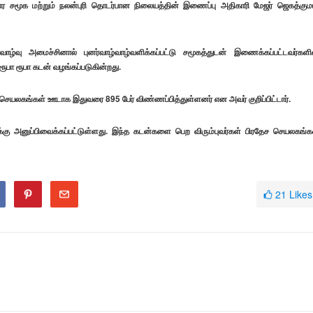
ார சமூக மற்றும் நலன்புரி தொடர்பான நிலையத்தின் இணைப்பு அதிகாரி மேஜர் ஜெகத்கும
ழ்வு அமைச்சினால் புனர்வாழ்வாழ்வளிக்கப்பட்டு சமூகத்துடன் இணைக்கப்பட்டவர்களி
ூபா ரூபா கடன் வழங்கப்படுகின்றது.
செயலகங்கள் ஊடாக இதுவரை 895 பேர் விண்ணப்பித்துள்ளனர் என அவர் குறிப்பிட்டார்.
க்கு அனுப்பிவைக்கப்பட்டுள்ளது. இந்த கடன்களை பெற விரும்புவர்கள் பிரதேச செயலகங்க
21
Likes