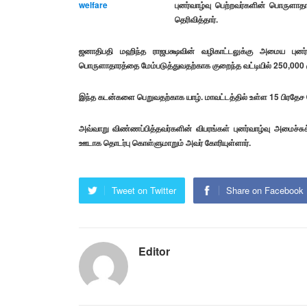
புனர்வாழ்வு பெற்றவர்களின் பொருளாத
தெரிவித்தார்.
ஜனாதிபதி மஹிந்த ராஜபக்ஷவின் வழிகாட்டலுக்கு அமைய புனர்வா
பொருளாதாரத்தை மேம்படுத்துவதற்காக குறைந்த வட்டியில் 250,000 ர
இந்த கடன்களை பெறுவதற்காக யாழ். மாவட்டத்தில் உள்ள 15 பிரதேச 
அவ்வாறு விண்ணப்பித்தவர்களின் விபரங்கள் புனர்வாழ்வு அமைச்சு
ஊடாக தொடர்பு கொள்ளுமாறும் அவர் கோரியுள்ளார்.
Tweet on Twitter
Share on Facebook
Editor