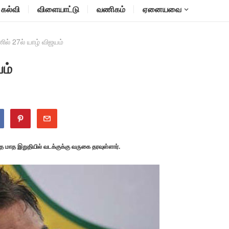
கல்வி
விளையாட்டு
வணிகம்
ஏனையவை
ணில் 27ல் யாழ் விஜயம்
ம்
்த மாத இறுதியில் வடக்குக்கு வருகை தரவுள்ளார்.