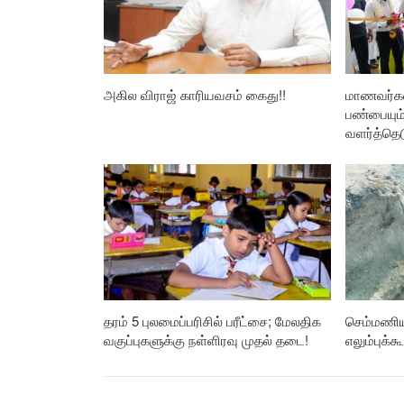
அகில விராஜ் காரியவசம் கைது!!
மாணவர்கள
பண்பையும
வளர்த்தெட
தரம் 5 புலமைப்பரிசில் பரீட்சை; மேலதிக
செம்மணிய
வகுப்புகளுக்கு நள்ளிரவு முதல் தடை!
எலும்புக்கூ