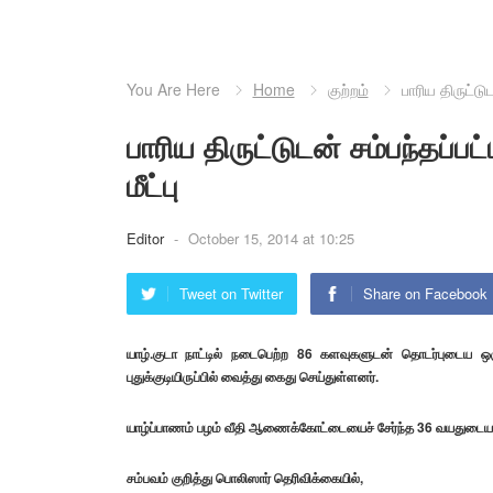
You Are Here
Home
குற்றம்
பாரிய திருட்டு
பாரிய திருட்டுடன் சம்பந்தப்ப
மீட்பு
Editor
-
October 15, 2014 at 10:25
Tweet on Twitter
Share on Facebook
யாழ்.குடா நாட்டில் நடைபெற்ற 86 களவுகளுடன் தொடர்புடைய ஒரு
புதுக்குடியிருப்பில் வைத்து கைது செய்துள்ளனர்.
யாழ்ப்பாணம் பழம் வீதி ஆணைக்கோட்டையைச் சேர்ந்த 36 வயதுடைய ந
சம்பவம் குறித்து பொலிஸார் தெரிவிக்கையில்,