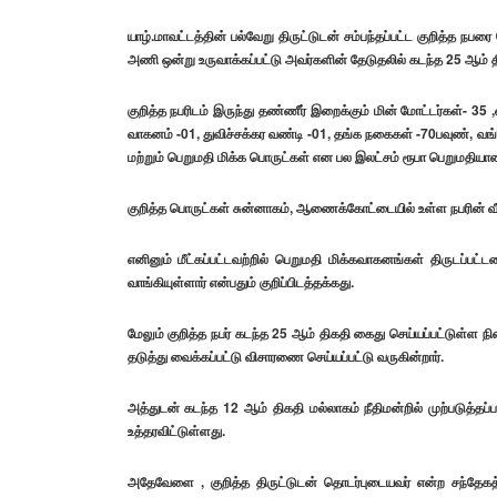
யாழ்.மாவட்டத்தின் பல்வேறு திருட்டுடன் சம்பந்தப்பட்ட குறித்த 
அணி ஒன்று உருவாக்கப்பட்டு அவர்களின் தேடுதலில் கடந்த 25 ஆம் திகதி
குறித்த நபரிடம் இருந்து தண்ணீர் இறைக்கும் மின் மோட்டர்கள்- 35 
வாகனம் -01, துவிச்சக்கர வண்டி -01, தங்க நகைகள் -70பவுண், வங்க
மற்றும் பெறுமதி மிக்க பொருட்கள் என பல இலட்சம் ரூபா பெறுமதியா
குறித்த பொருட்கள் சுன்னாகம், ஆணைக்கோட்டையில் உள்ள நபரின் வீடு ம
எனினும் மீட்கப்பட்டவற்றில் பெறுமதி மிக்கவாகனங்கள் திருடப்ப
வாங்கியுள்ளார் என்பதும் குறிப்பிடத்தக்கது.
மேலும் குறித்த நபர் கடந்த 25 ஆம் திகதி கைது செய்யப்பட்டுள்ள நிலை
தடுத்து வைக்கப்பட்டு விசாரணை செய்யப்பட்டு வருகின்றார்.
அத்துடன் கடந்த 12 ஆம் திகதி மல்லாகம் நீதிமன்றில் முற்படுத்தப
உத்தரவிட்டுள்ளது.
அதேவேளை , குறித்த திருட்டுடன் தொடர்புடையவர் என்ற சந்தேகத்