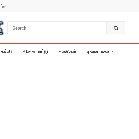
ற்றி
கல்வி
விளையாட்டு
வணிகம்
ஏனையவை