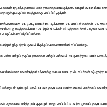
நபரை பொலிஸார் தேடிவந்த நிலையில் அவர் தலைமறைவாகியிருந்தனர். எனினும் 22பேரடங்கிய விச
 புதுக்குடியிருப்பில் வைத்து கைது செய்யப்பட்டிருந்தார்.
,கைத்தொலைபேசி- 01, டி.வி.டி பிளேயர்-01, மடிக்கணனி -01, மோட்டார் சைக்கிள் -01, சிறிய
ியில் அடகு வைத்தமைக்கான 120 பற்றுச் சீட்டுக்கள், வீட்டுத்தளபாடங்கள் , வீடியோ கமரா -
ன பொருட்கள் கைப்பற்றப்பட்டுள்ளன.
ற்றும் ஐந்து சந்திப்பகுதியில் இருந்தும் பொலிஸாரினால் மீட்கப்பட்டுள்ளது.
ட்டவை அல்ல என்றும் திருட்டு நகைகளை விற்றும் வங்கியில் அடகுவைத்துமே பணம் கொடுத்
யில் மல்லாகம் நீதிமன்றத்தின் உத்தரவுக்கு அமைய விசேட தடுப்பு சட்டத்தின் கீழ் குறித்த நப
்பட்டுள்ளதுடன் எதிர்வரும் மாதம் 13 ஆம் திகதி வரை விளக்கமறியலில் வைக்கவும் நீதிமன்ற
தில் ஏழாலையை சேர்ந்த நபர் ஒருவரும் கைது செய்யப்பட்டு கடந்த முதலாம் திகதி மன்றி