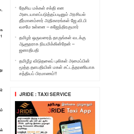
தேசிய மக்கள் சக்தி என
ேட
அடையாளப்படுத்தப்படினும் அரசியல்
தீர்மானம்சார் அதிகாரங்கள் ஜே.வி.பி
வசமே உள்ளன – கஜேந்திரகுமார்
ரக
01
தமிழர் ஒருவரைத் தாருங்கள் வடக்கு
ஆளுநராக நியமிக்கின்றேன் –
ஜனாதிபதி
தமிழீழ விடுதலைப் புலிகள் அமைப்பின்
மூத்த தளபதியின் மகள் சட்டத்தரணியாக
து
சத்தியப் பிரமாணம்!!
ர்
JRIDE : TAXI SERVICE
ம்
ல்