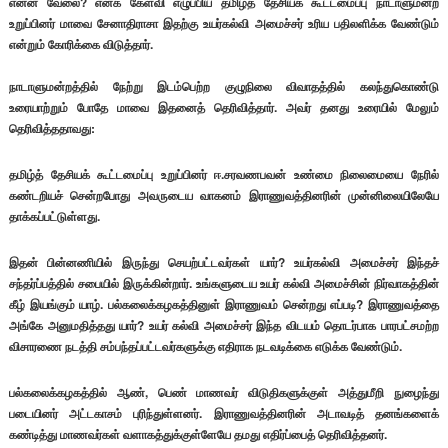
என்ன வேலை? எனக் கேள்வி எழுப்பிய தமிழ்த் தேசியக் கூட்டமைப்பு நாடாளுமன்ற
உறுப்பினர் மாவை சேனாதிராசா இதற்கு உயர்கல்வி அமைச்சர் உரிய பதிலளிக்க வேண்டும்
என்றும் கோரிக்கை விடுத்தார்.
நாடாளுமன்றத்தில் நேற்று இடம்பெற்ற குழுநிலை விவாதத்தில் கலந்துகொண்டு
உரையாற்றும் போதே மாவை இதனைத் தெரிவித்தார். அவர் தனது உரையில் மேலும்
தெரிவித்ததாவது:
தமிழ்த் தேசியக் கூட்டமைப்பு உறுப்பினர் ஈ.சரவணபவன் உண்மை நிலைமையை நேரில்
கண்டறியச் சென்றபோது அவருடைய வாகனம் இராணுவத்தினரின் முன்னிலையிலேயே
தாக்கப்பட்டுள்ளது.
இதன் பின்னணியில் இருந்து செயற்பட்டவர்கள் யார்? உயர்கல்வி அமைச்சர் இந்தச்
சந்தர்ப்பத்தில் சபையில் இருக்கின்றார். உங்களுடைய உயர் கல்வி அமைச்சின் நிர்வாகத்தின்
கீழ் இயங்கும் யாழ். பல்கலைக்கழகத்தினுள் இராணுவம் சென்றது எப்படி? இராணுவத்தை
அங்கே அனுமதித்தது யார்? உயர் கல்வி அமைச்சர் இந்த விடயம் தொடர்பாக பாரபட்சமற்ற
விசாரணை நடத்தி சம்பந்தப்பட்டவர்களுக்கு எதிராக நடவடிக்கை எடுக்க வேண்டும்.
பல்கலைக்கழகத்தில் ஆண், பெண் மாணவர் விடுதிகளுக்குள் அத்துமீறி நுழைந்து
படையினர் அட்டகாசம் புரிந்துள்ளனர். இராணுவத்தினரின் அடாவடித் தனங்களைக்
கண்டித்து மாணவர்கள் வளாகத்துக்குள்ளேயே தமது எதிர்ப்பைத் தெரிவித்தனர்.