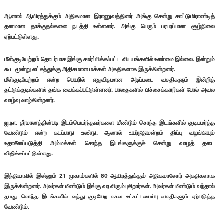
ஆனால் ஆயிரத்துக்கும் அதிகமான இராணுவத்தினர் அங்கு சென்று காட்டுமிராண்டித்
தனமான தாக்குதல்களை நடத்தி உள்ளனர். அங்கு பெரும் பரபரப்பான சூழ்நிலை
ஏற்பட்டுள்ளது.
மீள்குடியேற்றம் தொடர்பாக இங்கு சமர்ப்பிக்கப்பட்ட விடயங்களில் உண்மை இல்லை. இன்றும்
கூட மூன்று லட்சத்துக்கு அதிகமான மக்கள் அகதிகளாக இருக்கின்றனர்.
மீள்குடியேற்றம் என்ற பெயரில் எதுவிதமான அடிப்படை வசதிகளும் இன்றித்
தட்டுக்குடில்களில் தங்க வைக்கப்பட்டுள்ளனர். பாதைகளில் பிச்சைக்காரர்கள் போல் அவல
வாழ்வு வாழ்கின்றனர்.
ஐ.நா. தீர்மானத்தின்படி இடம்பெயர்ந்தவர்களை மீண்டும் சொந்த இடங்களில் குடியமர்த்த
வேண்டும் என்ற கடப்பாடு உண்டு. ஆனால் உயர்நீதிமன்றம் தீர்ப்பு வழங்கியும்
உதாசீனப்படுத்தி அம்மக்கள் சொந்த இடங்களுக்குச் சென்று வாழத் தடை
விதிக்கப்பட்டுள்ளது.
இந்தியாவில் இன்னும் 21 முகாம்களில் 80 ஆயிரத்துக்கும் அதிகமானோர் அகதிகளாக
இருக்கின்றனர். அவர்கள் மீண்டும் இங்கு வர விரும்புகிறார்கள். அவர்கள் மீண்டும் வந்தால்
தமது சொந்த இடங்களில் வந்து குடியேற சகல உட்கட்டமைப்பு வசதிகளும் ஏற்படுத்த
வேண்டும்.