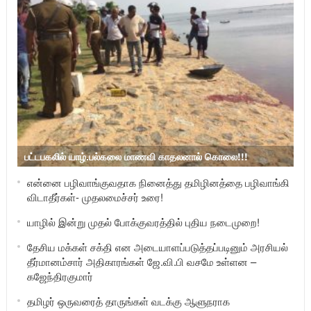
பட்டபகலில் யாழ்.பல்கலை மாணவி காதலனால் கொலை!!!
என்னை பழிவாங்குவதாக நினைத்து தமிழினத்தை பழிவாங்கி
விடாதீர்கள்- முதலமைச்சர் உரை!
யாழில் இன்று முதல் போக்குவரத்தில் புதிய நடைமுறை!
தேசிய மக்கள் சக்தி என அடையாளப்படுத்தப்படினும் அரசியல்
தீர்மானம்சார் அதிகாரங்கள் ஜே.வி.பி வசமே உள்ளன –
கஜேந்திரகுமார்
தமிழர் ஒருவரைத் தாருங்கள் வடக்கு ஆளுநராக